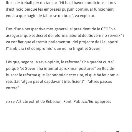
llocs de treball per no tancar. "Hi ha d'haver condicions clares
d'extinció perquè les empreses puguin continuar funcionant,
encara que hagin de tallar-se un braç", va explicar.
Des d'una perspectiva més general, el president de la CEOE va
assegurar que el decret de reforma laboral del Govern no serveix" i
va confiar que el tràmit parlamentari del projecte de Llei aporti
l'"ambició i el compromís" que no ha tingut el Govern.
I és que, segons la seva opinió, la reforma "s'ha quedat curta"
perquè "el Govern ha intentat aproximar postures" en lloc de
buscar la reforma que l'economia necessita, el que ha fet com a
resultat "algun pas al capdavant insuficient" i "altres passos
enrere".
>>>> Article extret de Rebelión. Font: Público/Europapress