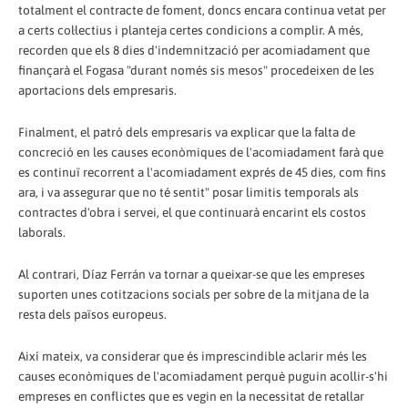
totalment el contracte de foment, doncs encara continua vetat per
a certs col·lectius i planteja certes condicions a complir. A més,
recorden que els 8 dies d'indemnització per acomiadament que
finançarà el Fogasa "durant només sis mesos" procedeixen de les
aportacions dels empresaris.
Finalment, el patró dels empresaris va explicar que la falta de
concreció en les causes econòmiques de l'acomiadament farà que
es continuï recorrent a l'acomiadament exprés de 45 dies, com fins
ara, i va assegurar que no té sentit" posar limitis temporals als
contractes d'obra i servei, el que continuarà encarint els costos
laborals.
Al contrari, Díaz Ferrán va tornar a queixar-se que les empreses
suporten unes cotitzacions socials per sobre de la mitjana de la
resta dels països europeus.
Així mateix, va considerar que és imprescindible aclarir més les
causes econòmiques de l'acomiadament perquè puguin acollir-s'hi
empreses en conflictes que es vegin en la necessitat de retallar