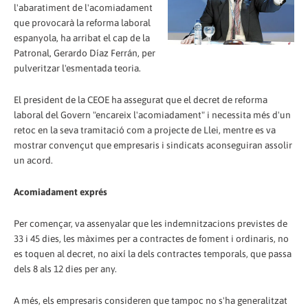
l'abaratiment de l'acomiadament
que provocarà la reforma laboral
espanyola, ha arribat el cap de la
Patronal, Gerardo Díaz Ferrán, per
pulveritzar l'esmentada teoria.
El president de la CEOE ha assegurat que el decret de reforma
laboral del Govern "encareix l'acomiadament" i necessita més d'un
retoc en la seva tramitació com a projecte de Llei, mentre es va
mostrar convençut que empresaris i sindicats aconseguiran assolir
un acord.
Acomiadament exprés
Per començar, va assenyalar que les indemnitzacions previstes de
33 i 45 dies, les màximes per a contractes de foment i ordinaris, no
es toquen al decret, no així la dels contractes temporals, que passa
dels 8 als 12 dies per any.
A més, els empresaris consideren que tampoc no s'ha generalitzat