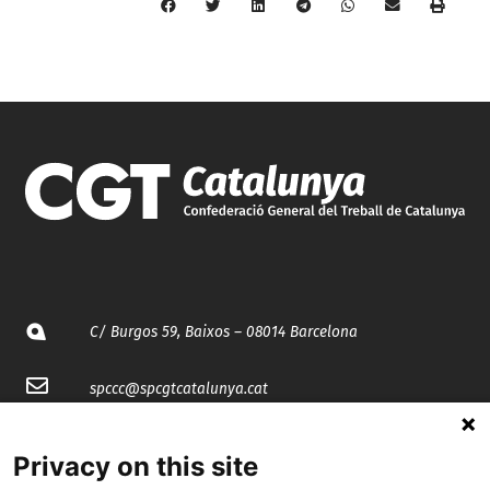
C/ Burgos 59, Baixos – 08014 Barcelona
spccc@
spcgtcatalunya.cat
935 120 481
Privacy on this site