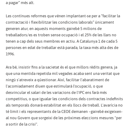
a pagar” més alt.
Les contínues reformes que vénen implantant-se per a “facilitar la
contractació i flexibilitzar les condicions laborals” únicament
generen atur, en aquests moments gairebé 5 milions de
treballadors/es es troben sense ocupació i el 25% de les llars no
tenen a cap dels seus membres en actiu. A Catalunya 1 de cada 5
persones en edat de treballar està parada, la taxa més alta des de
1996.
Ara bé, insistir fins a la sacietat és el que millors rèdits genera, ja
que una mentida repetida mil vegades acaba sent una veritat que
ningú s'atreveix a qüestionar. Així, facilitar l'abaratiment de
l'acomiadament diuen que estimularà l'ocupació, o que
desvincular el salari de les variacions de l'IPC ens farà més
competitius, o que igualar les condicions dels contractes indefinits
als temporals donarà estabilitat en els llocs de treball. L'avarícia no
té límit i els representants de la CEOE demanen –gairebé exigeixen-
al nou Govern que sorgeixi de les pròximes eleccions mesures "per
a sortir de la crisi".