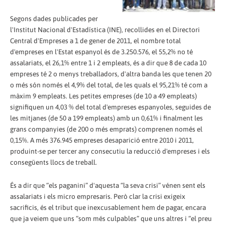
Segons dades publicades per
l'Institut Nacional d'Estadística (INE), recollides en el Directori
Central d'Empreses a 1 de gener de 2011, el nombre total
d'empreses en l'Estat espanyol és de 3.250.576, el 55,2% no té
assalariats, el 26,1% entre 1 i 2 empleats, és a dir que 8 de cada 10
empreses té 2 o menys treballadors, d'altra banda les que tenen 20
o més són només el 4,9% del total, de les quals el 95,21% té com a
màxim 9 empleats. Les petites empreses (de 10 a 49 empleats)
signifiquen un 4,03 % del total d'empreses espanyoles, seguides de
les mitjanes (de 50 a 199 empleats) amb un 0,61% i finalment les
grans companyies (de 200 o més emprats) comprenen només el
0,15%. A més 376.945 empreses desaparició entre 2010 i 2011,
produint-se per tercer any consecutiu la reducció d'empreses i els
consegüents llocs de treball.
És a dir que “els paganini” d'aquesta “la seva crisi” vénen sent els
assalariats i els micro empresaris. Però clar la crisi exigeix
sacrificis, és el tribut que inexcusablement hem de pagar, encara
que ja veiem que uns “som més culpables” que uns altres i “el preu