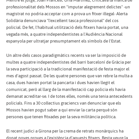
Mentre el jutge, Joan Francesc Uría Martínez, criticava la manca de
professionalitat dels Mossos en "imputar alegrement delictes" -un
magistrat no podria acceptar com a prova un fitxer il·legal- Alerta
Solidària denunciava "l'excel·lent tasca professional" del cos
policial. De fet, l'habitual utilització dels fitxers havia portat, una
vegada més, a quatre independentistes a l'Audiència Nacional
espanyola per ultratjar presumptament els símbols de l'Estat.
Un altre dels casos paradigmàtics recents va ser la imposició de
multes a quatre independentistes del barri barceloní de Gràcia per
la seva participació a la tradicional manifestació de festa major el
mes d'agost passat. De les quatre persones que van rebre la multa a
casa, dues havien portat la pancarta i dues havien llegit el
comunicat, però al llarg de la manifestació cap policia els havia
demanat acreditar-se. I de totes elles, només una tenia antecedents
policials. Fins a 30 col·lectius graciencs van denunciar que els
Mossos havien pogut saber a qui enviar la carta perquè són
persones que tenen fitxades per la seva militància política.
El recent judici a Girona per la crema de retrats monàrquics ha
donat noves proves a l'existència d'aquests fitxers. Resta veure la