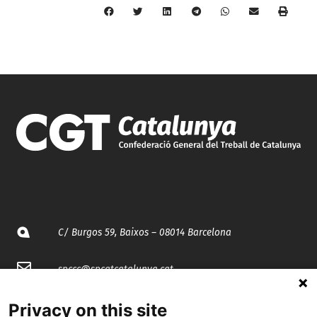
C/ Burgos 59, Baixos – 08014 Barcelona
spccc@
spcgtcatalunya.cat
935 120 481
Privacy on this site