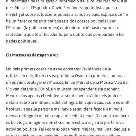
d'informació de la brigada d'informació de la Policia Nacional a la
dels Mossos d'Esquadra. David Fernández, periodista que ha
investigat sobre actuacions policials al nostre país, explica que "hi
ha un fitxer compartit per aquests dos cossos policials i per
l'Europol (la policia europea) amb informació bàsica sobre la
ciutadania que té antecedents, però dubto que comparteixin les
dades polítiques".
Els Mossos es destapen a Vic
Un dels primers casos on es va constatar l'evidència de la
utilització dels fitxers es va produir a Osona, la primera comarca
on es van desplegar els Mossos. En un Mercat de la Música Viva de
Vic van detenir a l'Oriol, un militant independentista osonenc.
Mentre dos agents el reduïen se sentia per la ràdio dels policies
detalls sobre la militància del detingut. En aquell cas, i com és molt
habitual, aquella persona mai havia estat identificada -i ni molt
menys detinguda ni tenia cap antecedent penal. D'aquesta manera
és ben lògic imaginar que el seu nom estava registrat per la seva
activitat política. Tal i com explica Martí Majoral mai una ideologia
es pot considerar un element susceptible per cometre delictes,