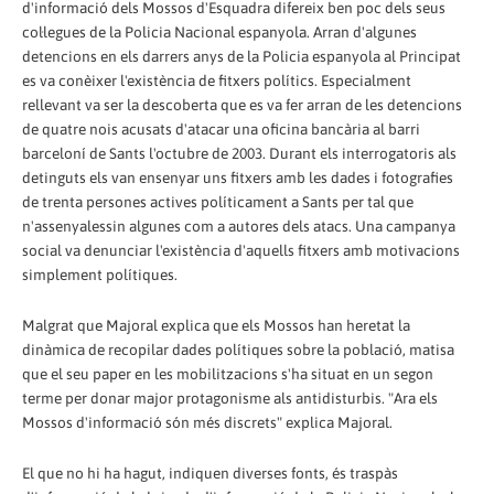
d'informació dels Mossos d'Esquadra difereix ben poc dels seus
col·legues de la Policia Nacional espanyola. Arran d'algunes
detencions en els darrers anys de la Policia espanyola al Principat
es va conèixer l'existència de fitxers polítics. Especialment
rellevant va ser la descoberta que es va fer arran de les detencions
de quatre nois acusats d'atacar una oficina bancària al barri
barceloní de Sants l'octubre de 2003. Durant els interrogatoris als
detinguts els van ensenyar uns fitxers amb les dades i fotografies
de trenta persones actives políticament a Sants per tal que
n'assenyalessin algunes com a autores dels atacs. Una campanya
social va denunciar l'existència d'aquells fitxers amb motivacions
simplement polítiques.
Malgrat que Majoral explica que els Mossos han heretat la
dinàmica de recopilar dades polítiques sobre la població, matisa
que el seu paper en les mobilitzacions s'ha situat en un segon
terme per donar major protagonisme als antidisturbis. "Ara els
Mossos d'informació són més discrets" explica Majoral.
El que no hi ha hagut, indiquen diverses fonts, és traspàs