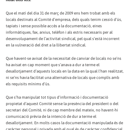
Que el matí del dia 31 de març de 2009 ens hem trobat amb els
locals destinats al Comitè d’empresa, dels quals tenim cessió d’ús,
tapiats i sense possible accés a la documentació, eines
informàtiques, fax, arxius, telèfon i als estris necessaris per al
desenvolupament de l’activitat sindical, pel qual s’està incorrent
en la vulneració del dret a la llibertat sindical.
Que havent-se avisat de la necessitat de canviar de locals no se’ns
ha avisat en cap moment que s’anava a dur a terme el
desallotjament d’aquests locals en la data en la qual l’han realitzat,
ni se’ns havia facilitat una alternativa de locals que complís amb
els requisits mínims d’ús.
Que s’ha manipulat tot tipus d’informació i documentació
propietat d’aquest Comitè sense la presència del president o del
secretari del Comitè, ni de cap membre del mateix, no havent-hi
comunicació prèvia de la intenció de dur a terme el
desallotjament. En molts casos la documentació manipulada és de
caràcter personal i privada amb el qual és de caràcter confidencial.