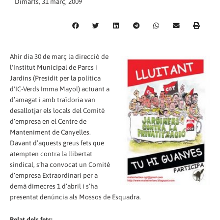
Dimarts, 31 març, 2009
Ahir dia 30 de març la direcció de
l'Institut Municipal de Parcs i
Jardins (Presidit per la política
d'IC-Verds Imma Mayol) actuant a
d’amagat i amb traïdoria van
desallotjar els locals del Comitè
d’empresa en el Centre de
Manteniment de Canyelles.
Davant d’aquests greus fets que
atempten contra la llibertat
sindical, s’ha convocat un Comitè
d’empresa Extraordinari per a
demà dimecres 1 d’abril i s’ha
presentat denúncia als Mossos de Esquadra.
Relat dels fets: