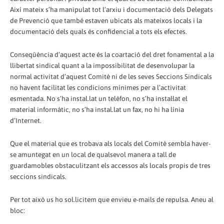
Així mateix s’ha manipulat tot l’arxiu i documentació dels Delegats
de Prevenció que també estaven ubicats als mateixos locals i la
documentació dels quals és confidencial a tots els efectes.
Conseqüència d’aquest acte és la coartació del dret fonamental a la
llibertat sindical quant a la impossibilitat de desenvolupar la
normal activitat d’aquest Comitè ni de les seves Seccions Sindicals
no havent facilitat les condicions mínimes per a l’activitat
esmentada. No s’ha instal.lat un telèfon, no s’ha instal·lat el
material informàtic, no s’ha instal.lat un fax, no hi ha línia
d’Internet.
Que el material que es trobava als locals del Comitè sembla haver-
se amuntegat en un local de qualsevol manera a tall de
guardamobles obstaculitzant els accessos als locals propis de tres
seccions sindicals.
Per tot això us ho sol.licitem que envieu e-mails de repulsa. Aneu al
bloc: