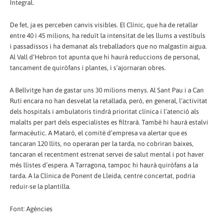
Integral.
De fet, ja es perceben canvis visibles. El Clínic, que ha de retallar
entre 40 i 45 milions, ha reduït la intensitat de les llums a vestíbuls
i passadissos i ha demanat als treballadors que no malgastin aigua.
Al Vall d’Hebron tot apunta que hi haurà reduccions de personal,
tancament de quiròfans i plantes, i s’ajornaran obres.
A Bellvitge han de gastar uns 30 milions menys. Al Sant Pau i a Can
Ruti encara no han desvelat la retallada, però, en general, l’activitat
dels hospitals i ambulatoris tindrà prioritat clínica i l’atenció als
malalts per part dels especialistes es filtrarà. També hi haurà estalvi
farmacèutic. A Mataró, el comitè d’empresa va alertar que es
tancaran 120 llits, no operaran per la tarda, no cobriran baixes,
tancaran el recentment estrenat servei de salut mental i pot haver
més llistes d’espera. A Tarragona, tampoc hi haurà quiròfans a la
tarda. A la Clínica de Ponent de Lleida, centre concertat, podria
reduir-se la plantilla.
Font: Agències