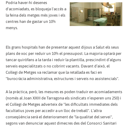
Podria haver-hi desenes
d'acomiadats, es bloqueja l'accés a
la feina dels metges més joves i els
centres han de gastar un 10%
menys.
Els grans hospitals han de presentar aquest dijous a Salut els seus
plans de xoc per reduir un 10% el pressupost. La majoria optarà per
tancar quiròfans a la tarda i reduir la plantilla, prescindint d’alguns
serveis especialitzats o no cobrint vacants. Davant d’això, el
Col·legi de Metges va reclamar que la retallada es faci en
"burocràcia administrativa, estructures i serveis no assistencials".
A la pràctica, però, les mesures es poden traduir en acomiadaments
(només al Joan XXIII de Tarragona els sindicats n’esperen uns 250) i
el Col·legi de Metges adverteix de "les dificultats immediates dels
facultatius joves per accedir a un lloc de treball". L’altra
conseqüència serà el deteriorament de "la qualitat del servei",
segons van denunciar aquest dimecres des del Consorci Sanitari