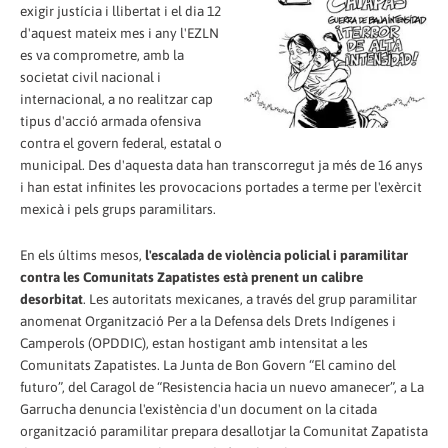
exigir justícia i llibertat i el dia 12
d'aquest mateix mes i any l'EZLN
es va comprometre, amb la
societat civil nacional i
internacional, a no realitzar cap
tipus d'acció armada ofensiva
contra el govern federal, estatal o
municipal. Des d'aquesta data han transcorregut ja més de 16 anys
i han estat infinites les provocacions portades a terme per l'exèrcit
mexicà i pels grups paramilitars.
En els últims mesos,
l'escalada de violència policial i paramilitar
contra les Comunitats Zapatistes està prenent un calibre
desorbitat
. Les autoritats mexicanes, a través del grup paramilitar
anomenat Organització Per a la Defensa dels Drets Indígenes i
Camperols (OPDDIC), estan hostigant amb intensitat a les
Comunitats Zapatistes. La Junta de Bon Govern “El camino del
futuro”, del Caragol de “Resistencia hacia un nuevo amanecer”, a La
Garrucha denuncia l'existència d'un document on la citada
organització paramilitar prepara desallotjar la Comunitat Zapatista