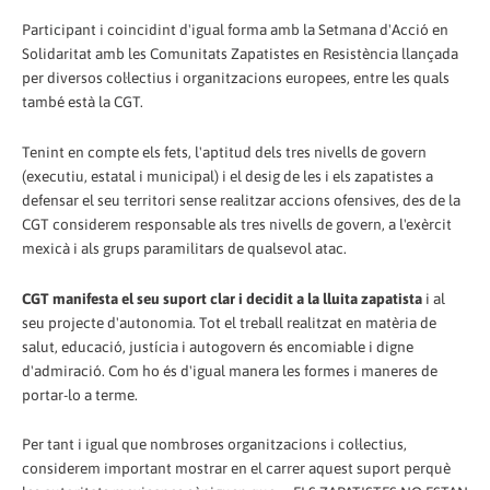
Participant i coincidint d'igual forma amb la Setmana d'Acció en
Solidaritat amb les Comunitats Zapatistes en Resistència llançada
per diversos col·lectius i organitzacions europees, entre les quals
també està la CGT.
Tenint en compte els fets, l'aptitud dels tres nivells de govern
(executiu, estatal i municipal) i el desig de les i els zapatistes a
defensar el seu territori sense realitzar accions ofensives, des de la
CGT considerem responsable als tres nivells de govern, a l'exèrcit
mexicà i als grups paramilitars de qualsevol atac.
CGT manifesta el seu suport clar i decidit a la lluita zapatista
i al
seu projecte d'autonomia. Tot el treball realitzat en matèria de
salut, educació, justícia i autogovern és encomiable i digne
d'admiració. Com ho és d'igual manera les formes i maneres de
portar-lo a terme.
Per tant i igual que nombroses organitzacions i col·lectius,
considerem important mostrar en el carrer aquest suport perquè