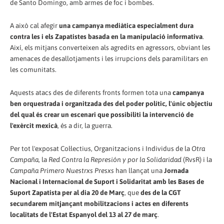
de Santo Domingo, amb armes de foc i bombes.
A això cal afegir
una campanya mediàtica especialment dura
contra les i els Zapatistes basada en la manipulació informativa
.
Així, els mitjans converteixen als agredits en agressors, obviant les
amenaces de desallotjaments i les irrupcions dels paramilitars en
les comunitats.
Aquests atacs des de diferents fronts formen tota una
campanya
ben orquestrada i organitzada des del poder polític, l'únic objectiu
del qual és crear un escenari que possibiliti la intervenció de
l'exèrcit mexicà
, és a dir, la guerra.
Per tot l'exposat Col·lectius, Organitzacions i Individus de la
Otra
Campaña
, la
Red Contra la Represión y por la Solidaridad
(RvsR) i la
Campaña Primero Nuestrxs Presxs
han llançat una
Jornada
Nacional i Internacional de Suport i Solidaritat amb les Bases de
Suport Zapatista per al dia 20 de Març
, que
des de la CGT
secundarem mitjançant mobilitzacions i actes en diferents
localitats de l'Estat Espanyol del 13 al 27 de març
.