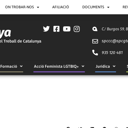
ON TROBAR-NOS
AFILIACIÓ
DOCUMENTS
RE
C/ Burgos 59, 
spccc@
spcgt
935 120 481
Formació
Acció Feminista LGTBIQ+
Jurídica