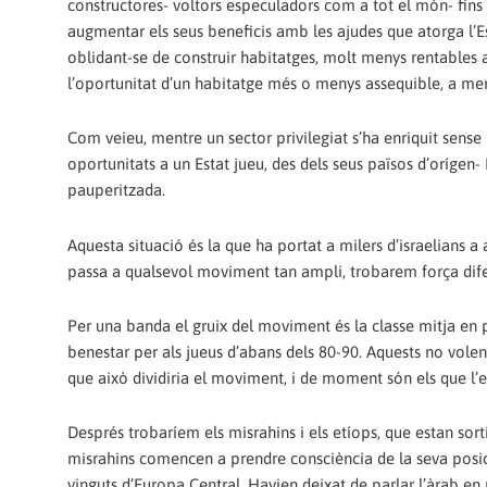
constructores- voltors especuladors com a tot el món- fins i
augmentar els seus beneficis amb les ajudes que atorga l’Esta
oblidant-se de construir habitatges, molt menys rentables a 
l’oportunitat d’un habitatge més o menys assequible, a men
Com veieu, mentre un sector privilegiat s’ha enriquit sens
oportunitats a un Estat jueu, des dels seus països d’orígen
pauperitzada.
Aquesta situació és la que ha portat a milers d’israelians a a
passa a qualsevol moviment tan ampli, trobarem força difer
Per una banda el gruix del moviment és la classe mitja en p
benestar per als jueus d’abans dels 80-90. Aquests no volen,
que això dividiria el moviment, i de moment són els que l’
Després trobaríem els misrahins i els etíops, que estan sort
misrahins comencen a prendre consciència de la seva posició
vinguts d’Europa Central. Havien deixat de parlar l’àrab en pú