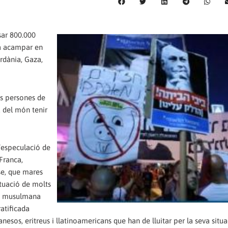
lsar 800.000
s a acampar en
rdània, Gaza,
es persones de
u del món tenir
l’especulació de
 Franca,
se, que mares
ituació de molts
ria musulmana
ratificada
nesos, eritreus i llatinoamericans que han de lluitar per la seva situa