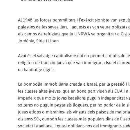
Al 1948 les forces paramilitars i l’exèrcit sionista van expu
palestins de les seves llars, i aquests es van veure obligat
els camps de refugiats que la UNRWA va organitzar a Cisjo
Jordània, Síria i Líban.
Avui és el salvatge capitalisme qui no permet a molts de l
religió o de tradició jueva que van immigrar a Israel d’arre
un habitatge digne.
La bombolla immobiliària creada a Israel, per la pressió i 
les classes altes jueves, que en bona part viuen als EUA i a
impedeix que molts joves israelians puguin independitzar-
solteres no puguin pagar els lloguers, per no parlar de la s
jueus etíops o misrahins- els vinguts dels països de majo
als anys 50-, que són les classes més populars dins de l’ est
societat israeliana, i quasi oblidant-nos del immigrants suda