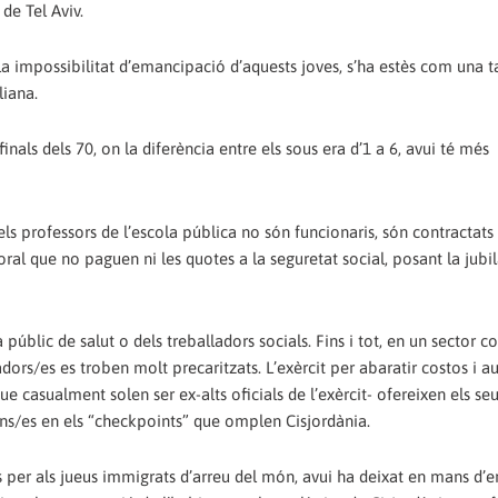
de Tel Aviv.
la impossibilitat d’emancipació d’aquests joves, s’ha estès com una ta
liana.
inals dels 70, on la diferència entre els sous era d’1 a 6, avui té més
 dels professors de l’escola pública no són funcionaris, són contractat
al que no paguen ni les quotes a la seguretat social, posant la jubi
úblic de salut o dels treballadors socials. Fins i tot, en un sector c
adors/es es troben molt precaritzats. L’exèrcit per abaratir costos i 
e casualment solen ser ex-alts oficials de l’exèrcit- ofereixen els seu
ins/es en els “checkpoints” que omplen Cisjordània.
ls per als jueus immigrats d’arreu del món, avui ha deixat en mans d’