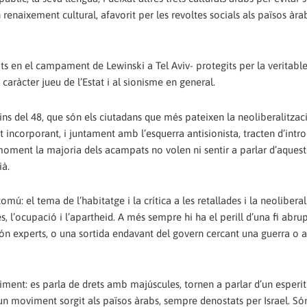
renaixement cultural, afavorit per les revoltes socials als països àrab
s en el campament de Lewinski a Tel Aviv- protegits per la veritabl
l caràcter jueu de l’Estat i al sionisme en general.
tins del 48, que són els ciutadans que més pateixen la neoliberalitzac
incorporant, i juntament amb l’esquerra antisionista, tracten d’intro
de moment la majoria dels acampats no volen ni sentir a parlar d’aques
ià.
: el tema de l’habitatge i la crítica a les retallades i la neoliberal
, l’ocupació i l’apartheid. A més sempre hi ha el perill d’una fi abr
à són experts, o una sortida endavant del govern cercant una guerra o 
iment: es parla de drets amb majúscules, tornen a parlar d’un esperit
un moviment sorgit als països àrabs, sempre denostats per Israel. Só