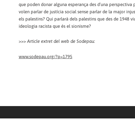
que poden donar alguna esperança des d’una perspectiva pr
volen parlar de justícia social sense parlar de la major injus
els palestins? Qui parlarà dels palestins que des de 1948 v
ideologia racista que és el sionisme?
>>>
Article extret del web de Sodepau:
www.sodepau.org/?p=1795