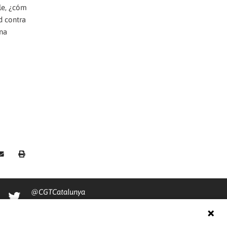
le, ¿cóm
id contra
una
@CGTCatalunya
cgtcatalunya