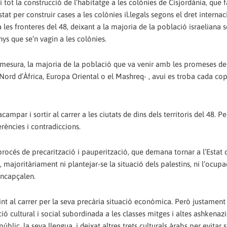
 tot la construcció de l’habitatge a les colònies de Cisjordània, que 
t per construir cases a les colònies il.legals segons el dret internaci
les fronteres del 48, deixant a la majoria de la població israeliana 
ys que se’n vagin a les colònies.
e mesura, la majoria de la població que va venir amb les promeses de
- Nord d’Àfrica, Europa Oriental o el Mashreq- , avui es troba cada co
campar i sortir al carrer a les ciutats de dins dels territoris del 48. 
ències i contradiccions.
rocés de precarització i pauperització, que demana tornar a l’Estat 
 majoritàriament ni plantejar-se la situació dels palestins, ni l’ocupa
encapçalen.
int al carrer per la seva precària situació econòmica. Però justament 
 cultural i social subordinada a les classes mitges i altes ashkenazis
blic, la seva llengua, i deixat altres trets culturals àrabs per evitar s