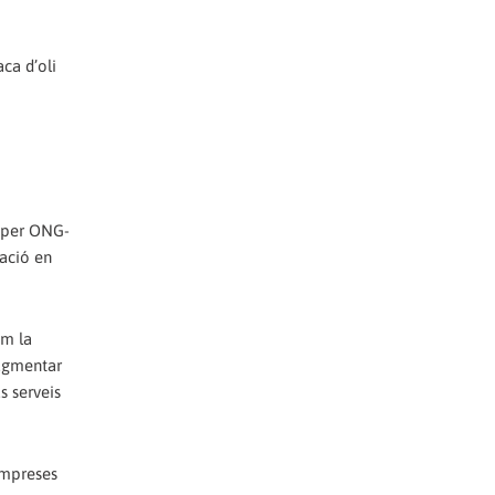
ca d’oli
s per ONG-
lació en
om la
augmentar
s serveis
empreses