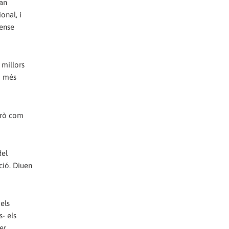
fan
onal, i
sense
 millors
p més
Però com
del
ció. Diuen
els
- els
er