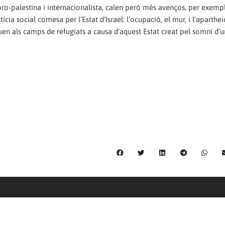
o-palestina i internacionalista, calen però més avenços, per exemp
tícia social comesa per l’Estat d’Israel: l’ocupació, el mur, i l’aparthe
iuen als camps de refugiats a causa d’aquest Estat creat pel somni d’
C/ Burgos 59, Baixos – 08014 Barcelona