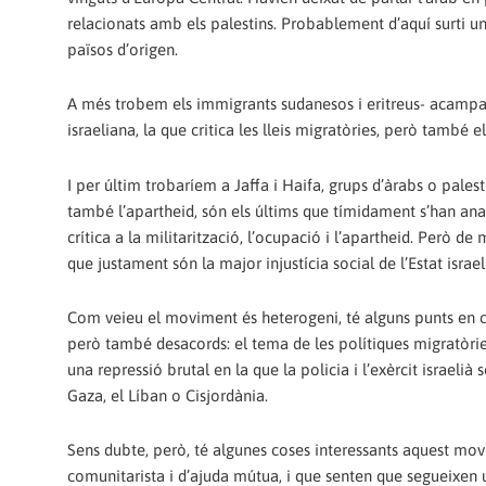
relacionats amb els palestins. Probablement d’aquí surti un 
països d’origen.
A més trobem els immigrants sudanesos i eritreus- acampat
israeliana, la que critica les lleis migratòries, però també e
I per últim trobaríem a Jaffa i Haifa, grups d’àrabs o pales
també l’apartheid, són els últims que tímidament s’han anat 
crítica a la militarització, l’ocupació i l’apartheid. Però 
que justament són la major injustícia social de l’Estat israel
Com veieu el moviment és heterogeni, té alguns punts en comú
però també desacords: el tema de les polítiques migratòries
una repressió brutal en la que la policia i l’exèrcit israeli
Gaza, el Líban o Cisjordània.
Sens dubte, però, té algunes coses interessants aquest mov
comunitarista i d’ajuda mútua, i que senten que segueixen 