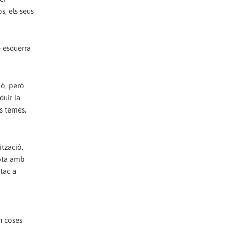
s, els seus
e esquerra
ió, però
duir la
ts temes,
ització,
upta amb
atac a
n coses