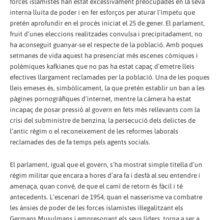
forces islamistes han estat excessivament preocupades en la seva
interna lluita de poder i en fer esforços per aturar l’ímpetu que
pretén aprofundir en el procés iniciat el 25 de gener. El parlament,
fruit d’unes eleccions realitzades convulsa i precipitadament, no
ha aconseguit guanyar-se el respecte de la població. Amb poques
setmanes de vida aquest ha presenciat més escenes còmiques i
polèmiques kafkianes que no pas ha estat capaç d’emetre lleis
efectives llargament reclamades per la població. Una de les poques
lleis emeses és, simbòlicament, la que pretén establir un ban a les
pàgines pornogràfiques d’internet, mentre la càmera ha estat
incapaç de posar pressió al govern en fets més rellevants com la
crisi del subministre de benzina, la persecució dels delictes de
l’antic règim o el reconeixement de les reformes laborals
reclamades des de fa temps pels agents socials.
El parlament, igual que el govern, s’ha mostrat simple titella d’un
règim militar que encara a hores d’ara fa i desfà al seu entendre i
amenaça, quan convé, de que el camí de retorn és fàcil i té
antecedents. L’escenari de 1954, quan el nasserisme va combatre
les ànsies de poder de les forces islamistes il·legalitzant els
Germans Musulmans i empresonant els seus líders, torna a ser a