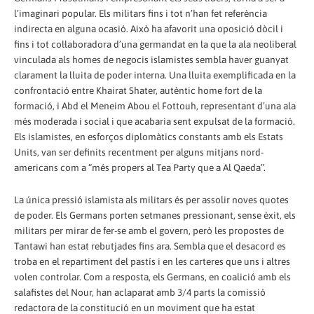
l’imaginari popular. Els militars fins i tot n’han fet referència
indirecta en alguna ocasió. Això ha afavorit una oposició dòcil i
fins i tot col·laboradora d’una germandat en la que la ala neoliberal
vinculada als homes de negocis islamistes sembla haver guanyat
clarament la lluita de poder interna. Una lluita exemplificada en la
confrontació entre Khairat Shater, autèntic home fort de la
formació, i Abd el Meneim Abou el Fottouh, representant d’una ala
més moderada i social i que acabaria sent expulsat de la formació.
Els islamistes, en esforços diplomàtics constants amb els Estats
Units, van ser definits recentment per alguns mitjans nord-
americans com a “més propers al Tea Party que a Al Qaeda”.
La única pressió islamista als militars és per assolir noves quotes
de poder. Els Germans porten setmanes pressionant, sense èxit, els
militars per mirar de fer-se amb el govern, però les propostes de
Tantawi han estat rebutjades fins ara. Sembla que el desacord es
troba en el repartiment del pastís i en les carteres que uns i altres
volen controlar. Com a resposta, els Germans, en coalició amb els
salafistes del Nour, han aclaparat amb 3/4 parts la comissió
redactora de la constitució en un moviment que ha estat