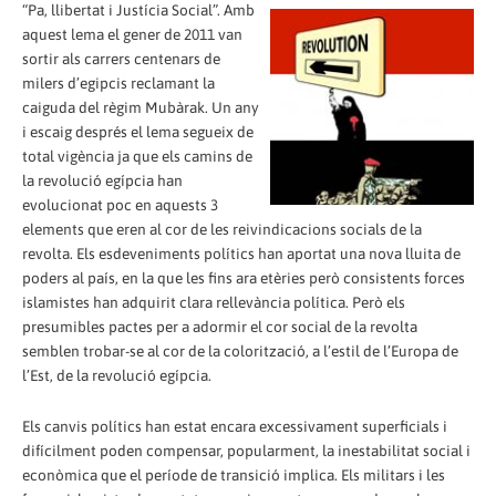
“Pa, llibertat i Justícia Social”. Amb
aquest lema el gener de 2011 van
sortir als carrers centenars de
milers d’egipcis reclamant la
caiguda del règim Mubàrak. Un any
i escaig després el lema segueix de
total vigència ja que els camins de
la revolució egípcia han
evolucionat poc en aquests 3
elements que eren al cor de les reivindicacions socials de la
revolta. Els esdeveniments polítics han aportat una nova lluita de
poders al país, en la que les fins ara etèries però consistents forces
islamistes han adquirit clara rellevància política. Però els
presumibles pactes per a adormir el cor social de la revolta
semblen trobar-se al cor de la colorització, a l’estil de l’Europa de
l’Est, de la revolució egípcia.
Els canvis polítics han estat encara excessivament superficials i
difícilment poden compensar, popularment, la inestabilitat social i
econòmica que el període de transició implica. Els militars i les