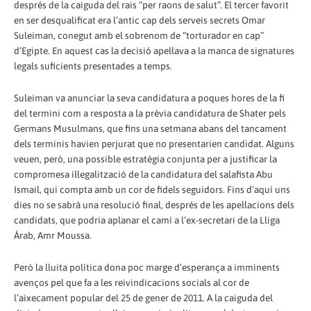
després de la caiguda del rais “per raons de salut”. El tercer favorit
en ser desqualificat era l’antic cap dels serveis secrets Omar
Suleiman, conegut amb el sobrenom de “torturador en cap”
d’Egipte. En aquest cas la decisió apel·lava a la manca de signatures
legals suficients presentades a temps.
Suleiman va anunciar la seva candidatura a poques hores de la fi
del termini com a resposta a la prèvia candidatura de Shater pels
Germans Musulmans, que fins una setmana abans del tancament
dels terminis havien perjurat que no presentarien candidat. Alguns
veuen, però, una possible estratègia conjunta per a justificar la
compromesa il·legalització de la candidatura del salafista Abu
Ismail, qui compta amb un cor de fidels seguidors. Fins d’aquí uns
dies no se sabrà una resolució final, després de les apel·lacions dels
candidats, que podria aplanar el camí a l’ex-secretari de la Lliga
Àrab, Amr Moussa.
Però la lluita política dona poc marge d’esperança a imminents
avenços pel que fa a les reivindicacions socials al cor de
l’aixecament popular del 25 de gener de 2011. A la caiguda del