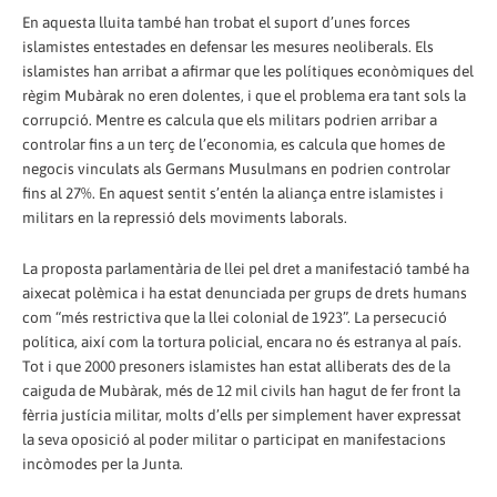
En aquesta lluita també han trobat el suport d’unes forces
islamistes entestades en defensar les mesures neoliberals. Els
islamistes han arribat a afirmar que les polítiques econòmiques del
règim Mubàrak no eren dolentes, i que el problema era tant sols la
corrupció. Mentre es calcula que els militars podrien arribar a
controlar fins a un terç de l’economia, es calcula que homes de
negocis vinculats als Germans Musulmans en podrien controlar
fins al 27%. En aquest sentit s’entén la aliança entre islamistes i
militars en la repressió dels moviments laborals.
La proposta parlamentària de llei pel dret a manifestació també ha
aixecat polèmica i ha estat denunciada per grups de drets humans
com “més restrictiva que la llei colonial de 1923”. La persecució
política, així com la tortura policial, encara no és estranya al país.
Tot i que 2000 presoners islamistes han estat alliberats des de la
caiguda de Mubàrak, més de 12 mil civils han hagut de fer front la
fèrria justícia militar, molts d’ells per simplement haver expressat
la seva oposició al poder militar o participat en manifestacions
incòmodes per la Junta.