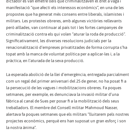
dictador es van emetre lleis que criminalitzaven el dret a vaga i
manifestació “que afecti els interessos econòmics”, en una de les
propostes que ha generat més consens entre liberals, islamistes i
militars. Les protestes obreres, amb algunes victòries rellevants
però aïllades, van continuar al país tot i les fortes campanyes de
criminalització contra els qui volen “aturar la roda de producció”.
Significativament, les diverses resolucions judicials per la
renacionalització d’empreses privatitzades de forma corrupta s’ha
topat amb la manca de voluntat política per a aplicar-les i, a la
pràctica, en l’aturada de la seva producció.
La esperada abolició de la llei d’emergència, entregada parcialment
com un regal del primer aniversari del 25 de gener, no ha posat fi a
la persecució de les vagues i mobilitzacions obreres. Fa poques
setmanes, per exemple, es denunciava la invasió militar d’una
fàbrica al canal de Sues per posar fi a la mobilització dels seus
treballadors. El membre del Consell militar Mahmoud Nasser,
alertava fa poques setmanes que els militars “lluitarem pels nostres
projectes econòmics, perquè ens han suposat un gran esforç i son
la nostra ànima”.