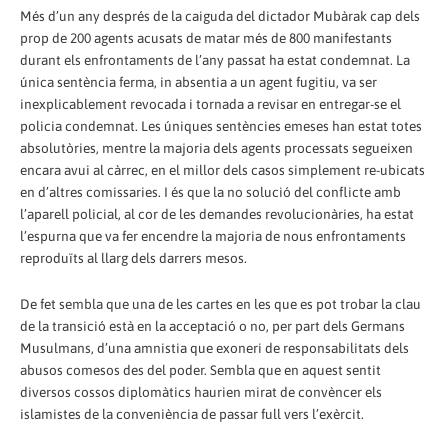
Més d’un any després de la caiguda del dictador Mubàrak cap dels
prop de 200 agents acusats de matar més de 800 manifestants
durant els enfrontaments de l’any passat ha estat condemnat. La
única sentència ferma, in absentia a un agent fugitiu, va ser
inexplicablement revocada i tornada a revisar en entregar-se el
policia condemnat. Les úniques sentències emeses han estat totes
absolutòries, mentre la majoria dels agents processats segueixen
encara avui al càrrec, en el millor dels casos simplement re-ubicats
en d’altres comissaries. I és que la no solució del conflicte amb
l’aparell policial, al cor de les demandes revolucionàries, ha estat
l’espurna que va fer encendre la majoria de nous enfrontaments
reproduïts al llarg dels darrers mesos.
De fet sembla que una de les cartes en les que es pot trobar la clau
de la transició està en la acceptació o no, per part dels Germans
Musulmans, d’una amnistia que exoneri de responsabilitats dels
abusos comesos des del poder. Sembla que en aquest sentit
diversos cossos diplomàtics haurien mirat de convèncer els
islamistes de la conveniència de passar full vers l’exèrcit.