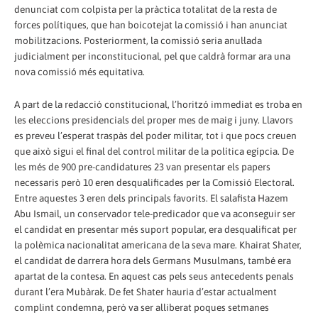
denunciat com colpista per la pràctica totalitat de la resta de
forces polítiques, que han boicotejat la comissió i han anunciat
mobilitzacions. Posteriorment, la comissió seria anul·lada
judicialment per inconstitucional, pel que caldrà formar ara una
nova comissió més equitativa.
A part de la redacció constitucional, l’horitzó immediat es troba en
les eleccions presidencials del proper mes de maig i juny. Llavors
es preveu l’esperat traspàs del poder militar, tot i que pocs creuen
que això sigui el final del control militar de la política egípcia. De
les més de 900 pre-candidatures 23 van presentar els papers
necessaris però 10 eren desqualificades per la Comissió Electoral.
Entre aquestes 3 eren dels principals favorits. El salafista Hazem
Abu Ismail, un conservador tele-predicador que va aconseguir ser
el candidat en presentar més suport popular, era desqualificat per
la polèmica nacionalitat americana de la seva mare. Khairat Shater,
el candidat de darrera hora dels Germans Musulmans, també era
apartat de la contesa. En aquest cas pels seus antecedents penals
durant l’era Mubàrak. De fet Shater hauria d’estar actualment
complint condemna, però va ser alliberat poques setmanes