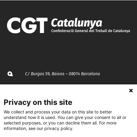
C/ Burgos 59, Baixos – 08014 Barcelona
spccc@
spcgtcatalunya.cat
Privacy on this site
935 120 481
We collect and process your data on this site to better
understand how it is used. You can give your consent to all or
selected purposes, or you can decline them all. For more
@CGTCatalunya
information, see our privacy policy.
cgtcatalunya