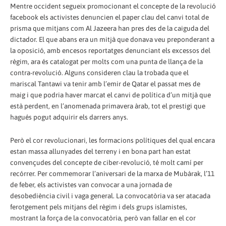
Mentre occident segueix promocionant el concepte de la revolució
facebook els activistes denuncien el paper clau del canvi total de
prisma que mitjans com Al Jazeera han pres des de la caiguda del
dictador. El que abans era un mitjà que donava veu preponderant a
la oposició, amb encesos reportatges denunciant els excessos del
règim, ara és catalogat per molts com una punta de llança de la
contra-revolució. Alguns consideren clau la trobada que el
mariscal Tantawi va tenir amb l’emir de Qatar el passat mes de
maig i que podria haver marcat el canvi de política d’un mitjà que
està perdent, en l’anomenada primavera àrab, tot el prestigi que
hagués pogut adquirir els darrers anys.
Però el cor revolucionari, les formacions polítiques del qual encara
estan massa allunyades del terreny i en bona part han estat
convençudes del concepte de ciber-revolució, té molt camí per
recórrer. Per commemorar l’aniversari de la marxa de Mubàrak, l’11
de feber, els activistes van convocar a una jornada de
desobediència civil i vaga general. La convocatòria va ser atacada
ferotgement pels mitjans del règim i dels grups islamistes,
mostrant la força de la convocatòria, però van fallar en el cor