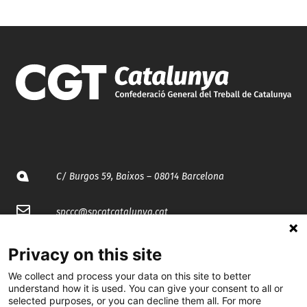
C/ Burgos 59, Baixos – 08014 Barcelona
spccc@
spcgtcatalunya.cat
935 120 481
Privacy on this site
We collect and process your data on this site to better
@CGTCatalunya
understand how it is used. You can give your consent to all or
selected purposes, or you can decline them all. For more