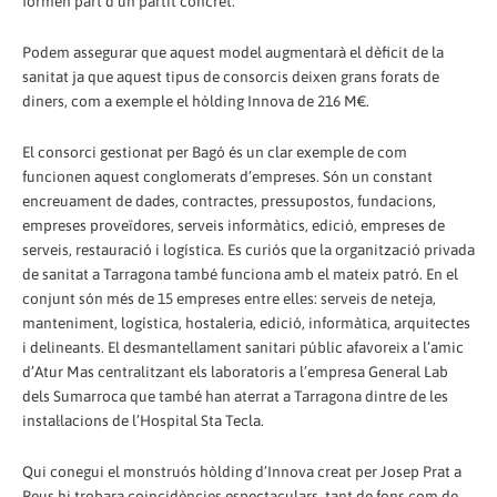
formen part d’un partit concret.
Podem assegurar que aquest model augmentarà el dèficit de la
sanitat ja que aquest tipus de consorcis deixen grans forats de
diners, com a exemple el hòlding Innova de 216 M€.
El consorci gestionat per Bagó és un clar exemple de com
funcionen aquest conglomerats d’empreses. Són un constant
encreuament de dades, contractes, pressupostos, fundacions,
empreses proveïdores, serveis informàtics, edició, empreses de
serveis, restauració i logística. Es curiós que la organització privada
de sanitat a Tarragona també funciona amb el mateix patró. En el
conjunt són més de 15 empreses entre elles: serveis de neteja,
manteniment, logística, hostaleria, edició, informàtica, arquitectes
i delineants. El desmantellament sanitari públic afavoreix a l’amic
d’Atur Mas centralitzant els laboratoris a l’empresa General Lab
dels Sumarroca que també han aterrat a Tarragona dintre de les
instal·lacions de l’Hospital Sta Tecla.
Qui conegui el monstruós hòlding d’Innova creat per Josep Prat a
Reus hi trobara coincidències espectaculars, tant de fons com de