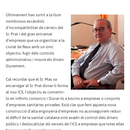
Últimament han sortit a la llum
nombrosos escàndols
d’incompatibilitat de càrrecs del
Sr. Prat i del gran entramat
d’empreses que va organitzar a la
ciutat de Reus amb un únic
objectiu: fugir dels controls
administratius i moure els diners
lliurement.
Cal recordar que el Sr. Mas va
encarregar al Sr. Prat donar-li forma
al nou ICS, l’objectiu es convertir-
lo en infinits consorcis i lliurar-lo a bocins a empreses o conjunts
d’empreses sanitàries privades. Està clar que fent aquesta nova
construcció d’alta enginyeria d’empreses no aconseguirem reduir
el dèficit de la sanitat catalana sinó evadir el control dels diners
públics i deslocalitzar els serveis de l'ICS a empreses que totes elles