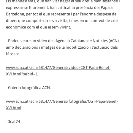
Els manifestants, que han vist negat el seu dret a manifestar-se i
expressar-se lliurement, han criticat la presència del Papa a
Barcelona, per tot el que representa i per l'enorme despesa de
diners que comporta la seva visita, i més en un context de crisi
econòmica com el que estem vivint.
- Podeu veure un vídeo de l'Agència Catalana de Notícies (ACN)
amb declaracions i imatges de la mobilització i l'actuació dels
Mossos:
www.acn.cat/acn/581477/General/video/CGT-Papa-Benet-
XVI.html?subid=1
- Galeria fotogràfica ACN:
www.acn.cat/acn/581477/General/fotografia/CGT-Papa-Benet-
XVI.html
- 3cat24