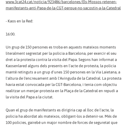
www.3cat24.cat/noticia/923486/barcelones/Els-Mossos-retenen-
manifestants-anti-Papa-de-la-CGT-perque-no-sacostin-a-la-Catedral
- Kaos en la Red:
16:00.
Un grup de 150 persones es troba en aquests mateixos moments
literalment segrestat per la policia a Barcelona, per exercir el seu
dret a la protesta contra la visita del Papa. Segons han informat a
Kaosenlared alguns dels presents en l'acte de protesta, la policia
manté retinguts a un grup d'unes 150 persones en la Via Laietana, a
l'altura de l'encreuament amb l'Avinguda de la Catedral. La protesta
havia estat convocada per la CGT-Barcelona, i tenia com objectiu
realitzar un menjar-protesta en la Plaça de la Catedral en repudi a
la visita del Papa a la ciutat.
Quan el grup de manifestants es dirigiria cap al lloc de l'acte, la
policia ha abordat als mateixos, obligant-los a detenir-se. Més de
100 policies, gairebé un major nombre de forces de seguretat que