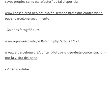
seves pròpies carns els "efectes" de tal dispositiu.
www.kaosenlared.net/noticia/fin-semana-protestas-contra-visita-
papal-barcelona-seguimiento
- Galeries fotogràfiques:
www.rojoynegro.info/2004/spip.php?article32122
www.cgtbarcelona.org/content/fotos-y-video-de-la-concentracion-
por-la-visita-del-papa
- Vídeo youtube: