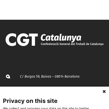
C/ Burgos 59, Baixos – 08014 Barcelona
spccc@
spcgtcatalunya.cat
Privacy on this site
935 120 481
We collect and process your data on this site to better