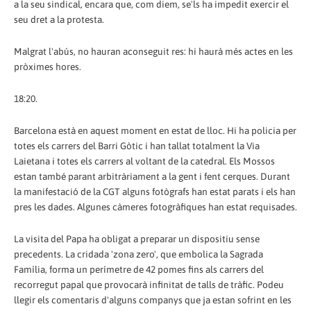
a la seu sindical, encara que, com diem, se'ls ha impedit exercir el
seu dret a la protesta.
Malgrat l'abús, no hauran aconseguit res: hi haurà més actes en les
pròximes hores.
18:20.
Barcelona està en aquest moment en estat de lloc. Hi ha policia per
totes els carrers del Barri Gòtic i han tallat totalment la Via
Laietana i totes els carrers al voltant de la catedral. Els Mossos
estan també parant arbitràriament a la gent i fent cerques. Durant
la manifestació de la CGT alguns fotògrafs han estat parats i els han
pres les dades. Algunes càmeres fotogràfiques han estat requisades.
La visita del Papa ha obligat a preparar un dispositiu sense
precedents. La cridada 'zona zero', que embolica la Sagrada
Família, forma un perímetre de 42 pomes fins als carrers del
recorregut papal que provocarà infinitat de talls de tràfic. Podeu
llegir els comentaris d'alguns companys que ja estan sofrint en les