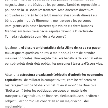
negocis, sinó drets bàsics de les persones. També és reprovable la
política de la UE sobre les fronteres. Amb diferents directives
aprovades es pretén fer de la UE una fortalesa on els diners i els
béns puguin moure's lliurement, mentre que a les persones
immigrants se'ls posen barreres que violen els drets humans.
Manifestem la nostra especial repulsa davant la Directiva de
Tornada, rebatejada com “de la Vergonya”.
Igualment,
el discurs ambientalista de la UE no deixa de ser paper
mullat
que es queda en no-res, o molt poc, a l'hora de prendre
mesures concretes. Una vegada més, els beneficis del capital estan
per sobre dels drets dels pobles, les persones i la resta d'éssers vius.
Al ser una
estructura creada amb l'objectiu d'enfortir les economies
capitalistes
i de millorar la competitivitat, com bé reflecteixen
l'estratègia “Europa Global competint en el món” o la Directiva
“Bolkestein”, totes les polítiques europees en matèria de
transports, d'agricultura, de finances, d'educació… se supediten a
l'objectiu econòmic i es concreten en un major expoli del
mediambient.