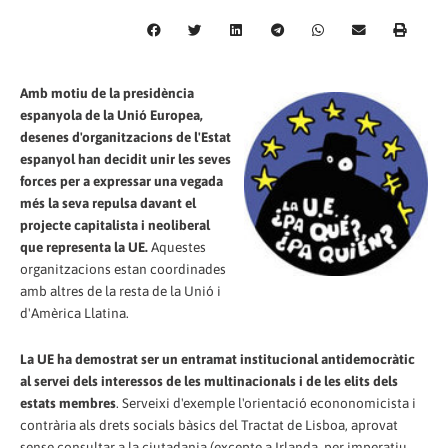
Amb motiu de la presidència
espanyola de la Unió Europea,
desenes d'organitzacions de l'Estat
espanyol han decidit unir les seves
forces per a expressar una vegada
més la seva repulsa davant el
projecte capitalista i neoliberal
que representa la UE.
Aquestes
organitzacions estan coordinades
amb altres de la resta de la Unió i
d'Amèrica Llatina.
La UE ha demostrat ser un entramat institucional antidemocràtic
al servei dels interessos de les multinacionals i de les elits dels
estats membres
. Serveixi d'exemple l'orientació econonomicista i
contrària als drets socials bàsics del Tractat de Lisboa, aprovat
sense consultar a la ciutadania (excepte a Irlanda, per imperatiu