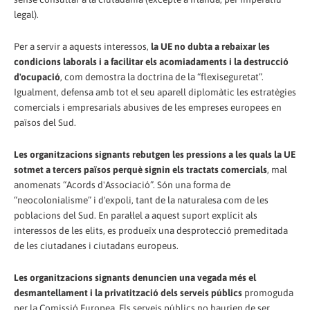
legal).
Per a servir a aquests interessos,
la UE no dubta a rebaixar les
condicions laborals i a facilitar els acomiadaments i la destrucció
d'ocupació
, com demostra la doctrina de la “flexiseguretat”.
Igualment, defensa amb tot el seu aparell diplomàtic les estratègies
comercials i empresarials abusives de les empreses europees en
països del Sud.
Les organitzacions signants rebutgen les pressions a les quals la UE
sotmet a tercers països perquè signin els tractats comercials
, mal
anomenats “Acords d'Associació”. Són una forma de
“neocolonialisme” i d'expoli, tant de la naturalesa com de les
poblacions del Sud. En paral·lel a aquest suport explícit als
interessos de les elits, es produeïx una desprotecció premeditada
de les ciutadanes i ciutadans europeus.
Les organitzacions signants denuncien una vegada més el
desmantellament i la privatització dels serveis públics
promoguda
per la Comissió Europea. Els serveis públics no haurien de ser