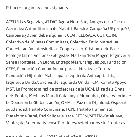
Primeres organitzacions signants:
ACSUR-Las Segovias, ATTAC, Àgora Nord Sud, Amigos de la Tierra,
Asamblea Antimilitarista de Madrid, Baladre, Campaña UE pa’qué ?,
Campaña ¿Quién debe a quién ?, CEAR, CEDSALA, CGT, COIN,
Colectivo de Jóvenes Comunistas, Colectivo Patio Maravillas,
Confederación Intersindical, Cooperacció, Cristianos de Base,
Ecologistas en Acción/Ekologistak Martxan/Ben Magec, Enginyeria
Sense Fronteres, En Lucha, Entrepobles/Entrepueblos, Fundación
CEPS, Fundación Contamíname para el Mestizaje Cultural,
Fundación Hijos del Maíz, Iepala, Izquierda Anticapitalista,
Izquierda Unida/Jóvenes de Izquierda Unida - CM, Komité Apoyo
MST, La Promotora red de profesores de la UCM, Lliga dels Drets
dels Pobles, Medicus Mundi Catalunya, Mundubat, Observatorio de
la Deuda en la Globalización, OMAL – Paz con Dignidad, Ospaaal-
solidaridad, Partido Comunista, PCPE, Partido Humanista,
Plataforma Rural, Red Solidaria Ítaca, SETEM/SETEM-Catalunya,
Verdegaia, Veterinaris sense Fronteres/Veterinarios sin Fronteras.
www.rojoynegro.info/2004/spip.php?article29085