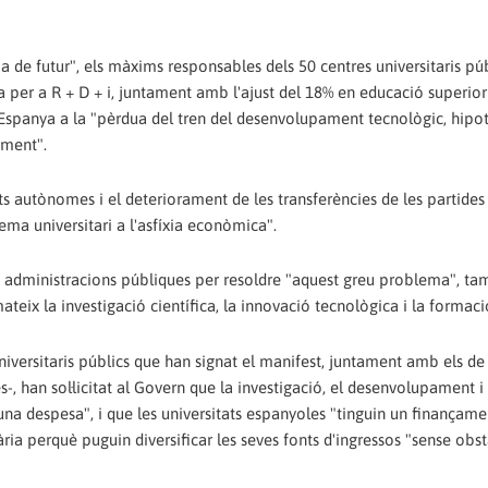
ia de futur", els màxims responsables dels 50 centres universitaris pú
per a R + D + i, juntament amb l'ajust del 18% en educació superior 
 Espanya a la "pèrdua del tren del desenvolupament tecnològic, hipo
ement".
ts autònomes i el deteriorament de les transferències de les partides
tema universitari a l'asfíxia econòmica".
es administracions públiques per resoldre "aquest greu problema", t
mateix la investigació científica, la innovació tecnològica i la formaci
niversitaris públics que han signat el manifest, juntament amb els de
, han sol·licitat al Govern que la investigació, el desenvolupament i 
na despesa", i que les universitats espanyoles "tinguin un finançame
ària perquè puguin diversificar les seves fonts d'ingressos "sense obst