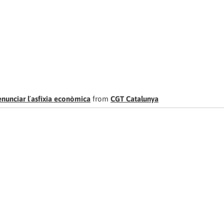
enunciar l´asfíxia econòmica
from
CGT Catalunya