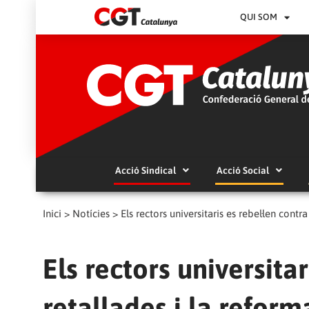
QUI SOM
Acció Sindical
Acció Social
Inici
>
Notícies
>
Els rectors universitaris es rebel·len contr
Els rectors universitar
retallades i la refor