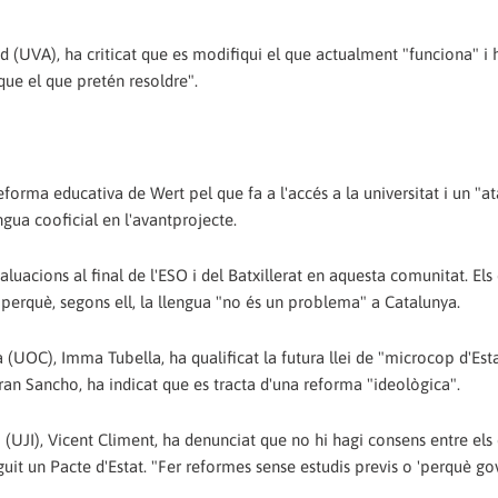
lid (UVA), ha criticat que es modifiqui el que actualment "funciona" i 
ue el que pretén resoldre".
eforma educativa de Wert pel que fa a l'accés a la universitat i un "at
gua cooficial en l'avantprojecte.
luacions al final de l'ESO i del Batxillerat en aquesta comunitat. Els 
 perquè, segons ell, la llengua "no és un problema" a Catalunya.
 (UOC), Imma Tubella, ha qualificat la futura llei de "microcop d'Estat
an Sancho, ha indicat que es tracta d'una reforma "ideològica".
ó (UJI), Vicent Climent, ha denunciat que no hi hagi consens entre els
guit un Pacte d'Estat. "Fer reformes sense estudis previs o 'perquè gov