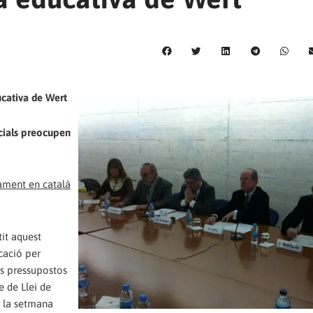
ducativa de Wert
icials preocupen
yament en català
tit aquest
cació per
ls pressupostos
e de Llei de
r la setmana