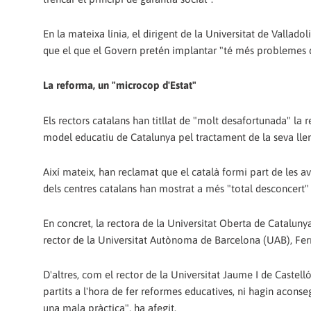
En la mateixa línia, el dirigent de la Universitat de Vallado
que el que el Govern pretén implantar "té més problemes q
La reforma, un "microcop d'Estat"
Els rectors catalans han titllat de "molt desafortunada" la r
model educatiu de Catalunya pel tractament de la seva llen
Així mateix, han reclamat que el català formi part de les ava
dels centres catalans han mostrat a més "total desconcert"
En concret, la rectora de la Universitat Oberta de Catalunya
rector de la Universitat Autònoma de Barcelona (UAB), Ferr
D'altres, com el rector de la Universitat Jaume I de Castell
partits a l'hora de fer reformes educatives, ni hagin aconse
una mala pràctica", ha afegit.