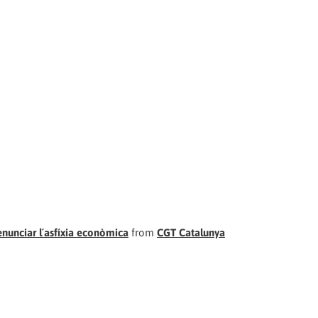
enunciar l´asfíxia econòmica
from
CGT Catalunya