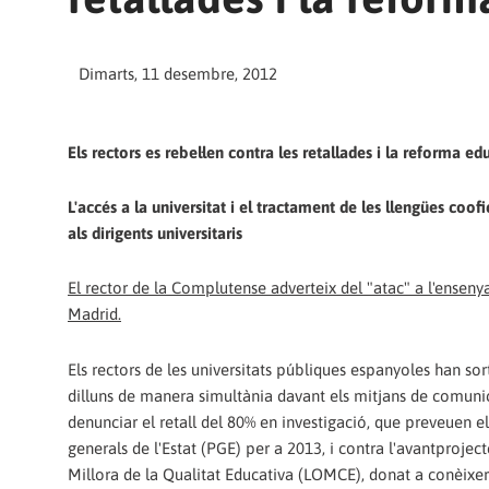
Dimarts, 11 desembre, 2012
Els rectors es rebel·len contra les retallades i la reforma e
L'accés a la universitat i el tractament de les llengües coof
als dirigents universitaris
El rector de la Complutense adverteix del "atac" a l'ensen
Madrid.
Els rectors de les universitats públiques espanyoles han sor
dilluns de manera simultània davant els mitjans de comuni
denunciar el retall del 80% en investigació, que preveuen e
generals de l'Estat (PGE) per a 2013, i contra l'avantproject
Millora de la Qualitat Educativa (LOMCE), donat a conèixe