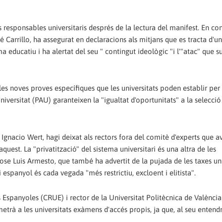
s responsables universitaris després de la lectura del manifest. En con
Carrillo, ha assegurat en declaracions als mitjans que es tracta d'un
a educatiu i ha alertat del seu " contingut ideològic "i l'"atac" que s
es noves proves específiques que les universitats poden establir per
Universitat (PAU) garanteixen la "igualtat d'oportunitats" a la selecció
Ignacio Wert, hagi deixat als rectors fora del comitè d'experts que a
quest. La "privatització" del sistema universitari és una altra de les
ose Luis Armesto, que també ha advertit de la pujada de les taxes uni
i espanyol és cada vegada "més restrictiu, excloent i elitista".
s Espanyoles (CRUE) i rector de la Universitat Politècnica de Valènci
trà a les universitats exàmens d'accés propis, ja que, al seu entend