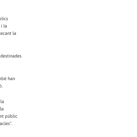
blics
i la
tecant la
 destinades
ambé han
ó.
 la
la
nt públic
acles".