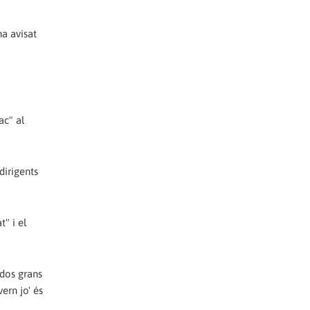
ha avisat
ac" al
dirigents
" i el
 dos grans
ern jo' és