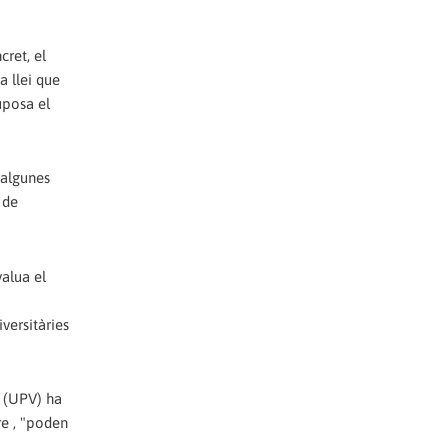
cret, el
a llei que
uposa el
 algunes
 de
valua el
versitàries
a (UPV) ha
re , "poden