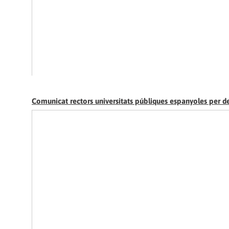
Comunicat rectors universitats públiques espanyoles per d