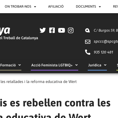
ON TROBAR-NOS
AFILIACIÓ
DOCUMENTS
RE
C/ Burgos 59, 
spccc@
spcgt
935 120 481
Formació
Acció Feminista LGTBIQ+
Jurídica
a les retallades i la reforma educativa de Wert
is es rebel·len contra les
ma educativa de Wert