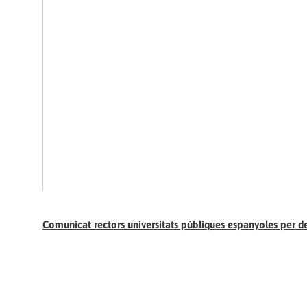
Comunicat rectors universitats públiques espanyoles per d