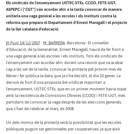
Els sindicats de l'ensenyament USTEC-STEs, CCOO, FETE-UGT,
ASPEPC i [*CGT*] van acordar ahir a la tarda convocar de manera
unitària una vaga general a les escoles i els instituts contra la
reforma que prepara el Departament d'Ernest Maragall i el projecte
de la llei catalana d'educació.
El Punt 14/12/2007
-
M. BARRERA
.
Barcelona
.- El conseller
d'Educació, de la Generalitat, Ernest Maragall, haurà de fer front a
una vaga general a les escoles i els instituts. Tots els sindicats de
l'ensenyament van acordar ahir, durant una reunió que va acabar
cap a les set de la tarda, convocar la protesta pel pròxim mes de
febrer i fer pública la data, que ja s'ha decidit, el dia 10 gener. La
decisió és fruit d'una proposta del sindicat majoritari a
l'ensenyament, USTEC-STEs, que en un primer moment havia topat
amb la resistència de Comissions Obreres (CCOO) i FETE-UGT, més
partidaris de convocar la vaga després de les eleccions generals,
que s'han de celebrar al març de 2008.
Un dels motius de la protesta serà la possibilitat que les escoles
públiques puguin ser gestionades per cooperatives, ja que això