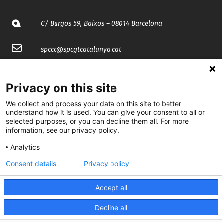
C/ Burgos 59, Baixos – 08014 Barcelona
spccc@
spcgtcatalunya.cat
935 120 481
Privacy on this site
@CGTCatalunya
We collect and process your data on this site to better
understand how it is used. You can give your consent to all or
selected purposes, or you can decline them all. For more
cgtcatalunya
information, see our privacy policy.
CGTCatalunya
Analytics
cgtcatalunya
Consent details
Privacy policy
Accept all
Desenvolupat per
Decline all