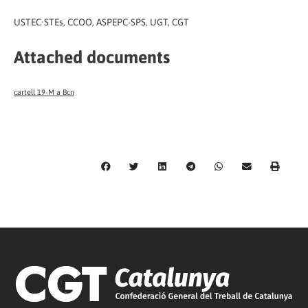
USTEC·STEs, CCOO, ASPEPC-SPS, UGT, CGT
Attached documents
cartell 19-M a Bcn