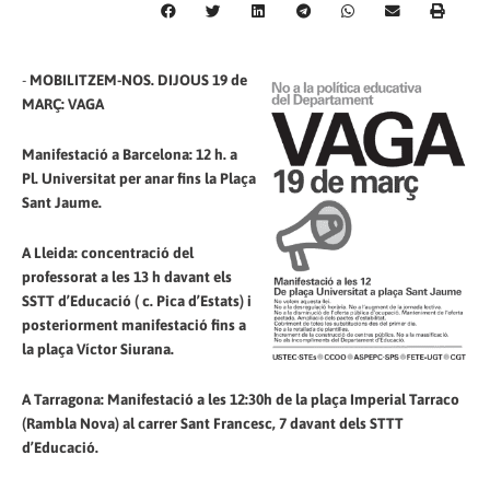
-
MOBILITZEM-NOS. DIJOUS 19 de
MARÇ: VAGA
Manifestació a Barcelona: 12 h. a
Pl. Universitat per anar fins la Plaça
Sant Jaume.
A Lleida: concentració del
professorat a les 13 h davant els
SSTT d’Educació ( c. Pica d’Estats) i
posteriorment manifestació fins a
la plaça Víctor Siurana.
A Tarragona: Manifestació a les 12:30h de la plaça Imperial Tarraco
(Rambla Nova) al carrer Sant Francesc, 7 davant dels STTT
d’Educació.