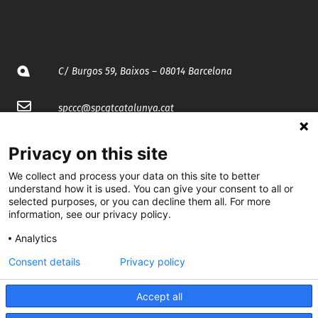
C/ Burgos 59, Baixos – 08014 Barcelona
spccc@
spcgtcatalunya.cat
935 120 481
Privacy on this site
We collect and process your data on this site to better
@CGTCatalunya
understand how it is used. You can give your consent to all or
selected purposes, or you can decline them all. For more
cgtcatalunya
information, see our privacy policy.
Analytics
CGTCatalunya
Consent details
Privacy policy
cgtcatalunya
Accept all