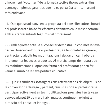
d’increment “voluntari” de la jornada lectiva (hores extres) fins
aconseguir plenes garanties que no es portarà a terme, ni ara ni
més endavant.
- 4.- Que qualsevol canvi en la proposta del conseller sobre l’horari
del professorat s’ha de fer efectiva i definitiva en la mesa sectorial
amb els representants legítims del professorat.
- 5.- Amb aquesta actitud el conseller demostra un cop més la seva
deriva i busca confondre al professorat, i a la societat en general,
per tractar d’afeblir les mobilitzacions i deixar un camí obert a
implementar les seves propostes. Al mateix temps demostra que
les mobilitzacions i l’oposició ferma del professorat poden fer
variar el rumb de la seva política educativa.
- 6.- Que els sindicats sotasignats ens refermem ens els objectius de
la convocatòria de vaga i, per tant, fem una crida al professorat a
participar activament en les mobilitzacions previstes i en la vaga
convocada pel 19 de març i, així mateix, continuem exigint la
dimissió del conseller Maragall.