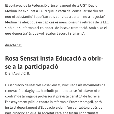
El portaveu de la Federació d'Ensenyament de la UGT, David
Medina, ha explicat a l'ACN que la carta del conseller 'no diu res
nou ni substantiu' i que 'tan sols convida a parlar i no a negociar'.
Medina ha afegit que en cap cas es menciona una retirada de la LEC
sinó que s'informa del calendari de la seva tramitació. Amb això el
que 'demostra' és que vol 'acabar l'acord i signar-lo'.
directe.cat
Rosa Sensat insta Educació a obrir-
se a la participació
Diari Avui / C. B.
L'Associació de Mestres Rosa Sensat, vinculada als moviments de
renovació pedagògica, ha eludit pronunciar-se "ni a favor ni en
contra" de la vaga de professorat prevista per al 14 de febrer a
l'ensenyament públic contra la reforma d'Ernest Maragall, però
insta el departament d'Educació a obrir "un veritable procés de
participació" en què "la societat catalana tingui l'oportunitat