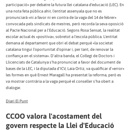
participació» per debatre la futura llei catalana d'educació (LEC). En
una nota feta pública ahir, l'entitat assenyala que no es
pronunciarà «ni a favor ni en contra de la vaga del 14 de febrer»
convocada pels sindicats de mestres, però recorda la seva oposició
al Pacte Nacional per a l'Educació. Segons Rosa Sensat, la realitat
escolar actual és «positiva», sobretot a l'escola pública. L'entitat
demana al departament que obri el debat perquè «la societat
catalana tingui l'oportunitat d'opinar i, per tant, de renovar la
confiança en el sistema». D'altra banda, el Col·legi de Doctors i
Llicenciats de Catalunya s'ha pronunciat a favor del document de
bases de la LEC, i la diputada d'ICV, Laia Ortiz, va qualificar d'«error»
les formes en què Ernest Maragall ha presentat la reforma, però es
va mostrar contrària a la vaga perquè el conseller s'ha obert a
dialogar.
Diari El Punt
CCOO valora l'acostament del
govern respecte la Llei d'Educació