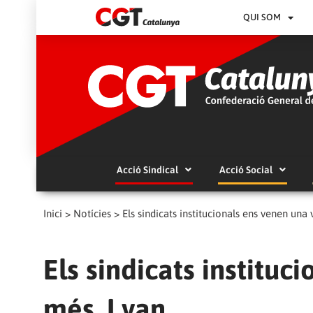
QUI SOM
Acció Sindical
Acció Social
Inici
>
Notícies
>
Els sindicats institucionals ens venen una
Els sindicats institu
més. I van…