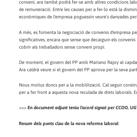
conveni, ara també podrà fer-se amb altres condicions labora
de remuneració. Entre les causes per a fer-lo està la disminu
econòmiques de l'empresa poguessin veure's danyades per l
A més, es fomenta la negociació de convenis d'empresa perq
significatives, encara que sense que decaiguin els convenis 
cobrir als treballadors sense conveni propi.
De moment, el govern del PP amb Mariano Rajoy al capdavant,
Ara caldrà veure si el govern del PP aprova per la seva pa
Nous motius doncs per a la mobilització. Cal seguir construi
per a fer front a aquesta nova reculada de drets laborals. 
>>>
En document adjunt teniu l'acord signat per CCOO, U
Resum dels punts clau de la nova reforma laboral