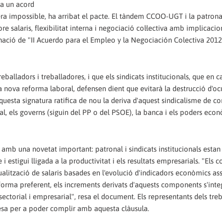
 a un acord
era impossible, ha arribat el pacte. El tàndem CCOO-UGT i la patrona
re salaris, flexibilitat interna i negociació col·lectiva amb implicaci
minació de "II Acuerdo para el Empleo y la Negociación Colectiva 2012
balladors i treballadores, i que els sindicats institucionals, que en c
a nova reforma laboral, defensen dient que evitarà la destrucció d'oc
aquesta signatura ratifica de nou la deriva d'aquest sindicalisme de co
al, els governs (siguin del PP o del PSOE), la banca i els poders econ
l, amb una novetat important: patronal i sindicats institucionals est
i estigui lligada a la productivitat i els resultats empresarials. "Els 
ualització de salaris basades en l'evolució d'indicadors econòmics ass
e forma preferent, els increments derivats d'aquests components s'int
t sectorial i empresarial", resa el document. Els representants dels tre
esa per a poder complir amb aquesta clàusula.