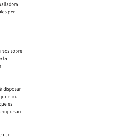
balladora
les per
cursos sobre
e la
e
rà disposar
s potencia
 que es
l'empresari
 en un