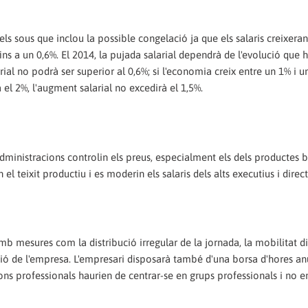
s sous que inclou la possible congelació ja que els salaris creixera
ins a un 0,6%. El 2014, la pujada salarial dependrà de l'evolució que h
arial no podrà ser superior al 0,6%; si l'economia creix entre un 1% i u
a el 2%, l'augment salarial no excedirà el 1,5%.
s administracions controlin els preus, especialment els dels productes b
l teixit productiu i es moderin els salaris dels alts executius i direct
mb mesures com la distribució irregular de la jornada, la mobilitat d
lució de l'empresa. L'empresari disposarà també d'una borsa d'hores a
ions professionals haurien de centrar-se en grups professionals i no e