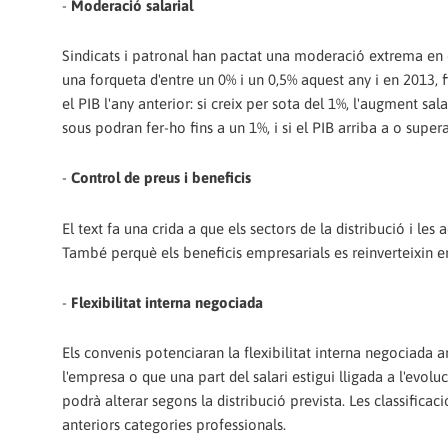
-
Moderació salarial
Sindicats i patronal han pactat una moderació extrema en el
una forqueta d'entre un 0% i un 0,5% aquest any i en 2013, f
el PIB l'any anterior: si creix per sota del 1%, l'augment sal
sous podran fer-ho fins a un 1%, i si el PIB arriba a o super
-
Control de preus i beneficis
El text fa una crida a que els sectors de la distribució i le
També perquè els beneficis empresarials es reinverteixin en e
-
Flexibilitat interna negociada
Els convenis potenciaran la flexibilitat interna negociada a
l'empresa o que una part del salari estigui lligada a l'evo
podrà alterar segons la distribució prevista. Les classificac
anteriors categories professionals.