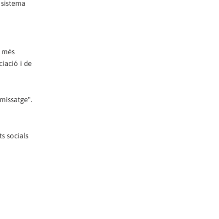
l sistema
s més
ciació i de
 missatge".
ts socials