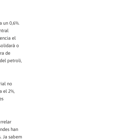
a un 0,6%.
ntral
encia el
solidarà o
ora de
del petroli,
rial no
a el 2%,
es
rrelar
endes han
us. Ja sabem