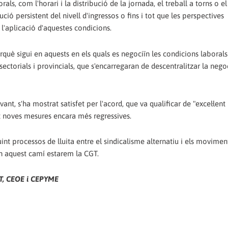
ls, com l'horari i la distribució de la jornada, el treball a torns o e
ció persistent del nivell d'ingressos o fins i tot que les perspectives
'aplicació d'aquestes condicions.
uè sigui en aquests en els quals es negociïn les condicions laboral
sectorials i provincials, que s'encarregaran de descentralitzar la nego
 s'ha mostrat satisfet per l'acord, que va qualificar de "excel·lent
rt noves mesures encara més regressives.
nt processos de lluita entre el sindicalisme alternatiu i els movimen
En aquest camí estarem la CGT.
GT, CEOE i CEPYME