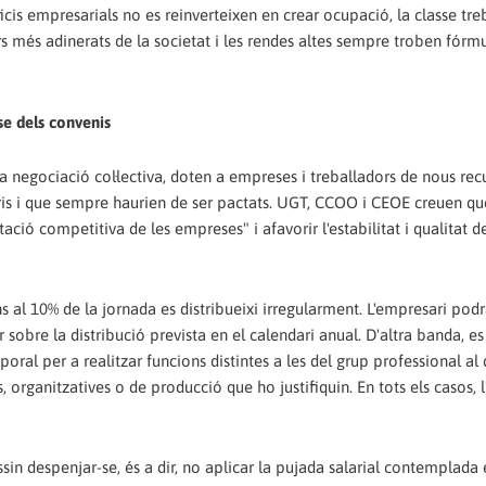
icis empresarials no es reinverteixen en crear ocupació, la classe tre
més adinerats de la societat i les rendes altes sempre troben fórmu
-se dels convenis
en la negociació col·lectiva, doten a empreses i treballadors de nous re
aris i que sempre haurien de ser pactats. UGT, CCOO i CEOE creuen qu
ptació competitiva de les empreses" i afavorir l'estabilitat i qualitat d
ins al 10% de la jornada es distribueixi irregularment. L'empresari pod
sobre la distribució prevista en el calendari anual. D'altra banda, e
mporal per a realitzar funcions distintes a les del grup professional al
 organitzatives o de producció que ho justifiquin. En tots els casos, 
essin despenjar-se, és a dir, no aplicar la pujada salarial contemplada