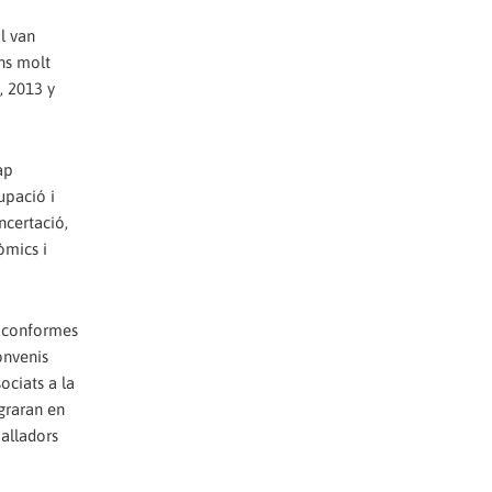
l van
ons molt
, 2013 y
ap
upació i
ncertació,
òmics i
an conformes
convenis
ociats a la
egraran en
balladors