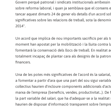
Govern perquè patronal i sindicats institucionals arribessin
sobre reforma laboral, i quan ja semblava que el consens 
tancar aquest dimarts 24 de gener els detalls d'un acord sob
significatives sobre les relacions de treball, sota la deno
2014".
Un acord que implica de nou importants sacrificis per als tre
moment han apostat per la mobilització i la lluita contra l
fomentarà la conservació dels llocs de treball. En realitat 
totalment incapaç de plantar cara als designis de la patron
financers.
Una de les potes més significatives de l'acord és la salaria
a fomentar a partir d'ara que una part del sou sigui variable 
col·lectius haurien d'incloure components addicionals d'act
marxa de l'empresa (beneficis, vendes, productivitat...). D
la part variable del salari, que ha d'adequar-se a la realita
haurien de disposar d'informació transparent sobre l'empr