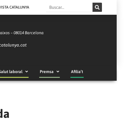
Search
VISTA CATALUNYA
Baixos – 08014 Barcelona
catalunya.cat
Salut laboral
Premsa
Afilia’t
da