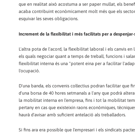
que en realitat això acostuma a ser paper mullat, els benef
acaba contribuint econòmicament molt més que els sectors 
esquivar les seves obligacions.
Increment de la flexibilitat i més facilitats per a despenjar
L'altra pota de l'acord, la flexibilitat laboral i els canvis 
els quals negociar quant a temps de treball, funcions i sal
flexibilitat interna és una "potent eina per a facilitar l'ada
l'ocupació.
D'una banda, els convenis col·lectius podran facilitar que f
d'una borsa de 40 hores setmanals a l'any que podrà alterar 
la mobilitat interna en l'empresa, fins i tot la mobilitat te
pertany en cas que existeixin raons econòmiques, tècniques,
haurà d'avisar amb suficient antelació als treballadors.
Si fins ara era possible que l'empresari i els sindicats pact