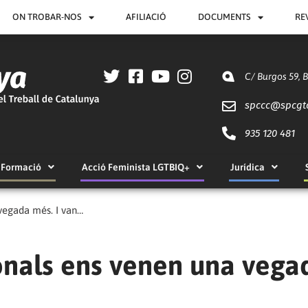
ON TROBAR-NOS
AFILIACIÓ
DOCUMENTS
RE
C/ Burgos 59, 
spccc@
spcgt
935 120 481
Formació
Acció Feminista LGTBIQ+
Jurídica
 vegada més. I van…
cionals ens venen una vega