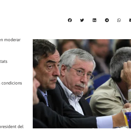
ten moderar
ltats
s condicions
resident del