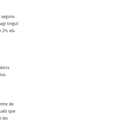
n segons
agi tingut
n 2%, els
àsics.
ius.
intre de
nuals que
n les