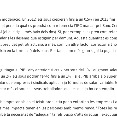
 moderació. En 2012, els sous creixeran fins a un 0,5% i en 2013 fins 
rial per a la qual es prendrà com referencia l'IPC marcat pel Banc Ce
 (el que sigui més baix dels dos). Si, per exemple, es pren com refer
s salaris les desenes que estiguin per damunt. Aquesta quantitat es con
l preu del petroli actuarà, a més, com un altre factor corrector a l'h
eixin en la formació dels sous. Per tant, com més gran sigui la pujada 
i tingut el PIB l'any anterior: si creix per sota del 1%, l'augment sala
un 2%, els sous podran fer-lo fins a un 1%, i si el PIB arriba a o super
lar que empreses i sindicats apliquin ja fórmules de salari variable, l
ar més el sou dels seus treballadors que les que ja ho contemplin.
is empresarials en el teixit productiu per a enfortir a les empreses i a
 que més impacte tenen en les persones amb menys renda. "Totes les r
ambé la necessitat de "adequar" la retribució d'alts directius i executi