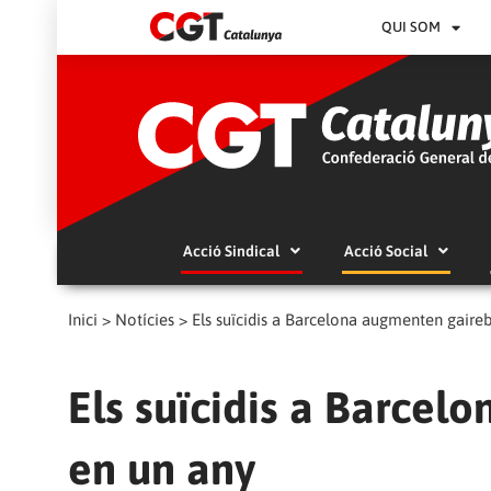
QUI SOM
Acció Sindical
Acció Social
Inici
>
Notícies
>
Els suïcidis a Barcelona augmenten gaire
Els suïcidis a Barce
en un any