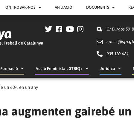
ON TROBAR-NOS
AFILIACIÓ
DOCUMENTS
RE
C/ Burgos 59, 
spccc@
spcgt
935 120 481
Formació
Acció Feminista LGTBIQ+
Jurídica
bé un 60% en un any
lona augmenten gairebé un