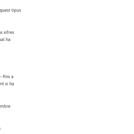
quest tipus
s xifres
ual ha
--fins a
nt si ha
nombre
s