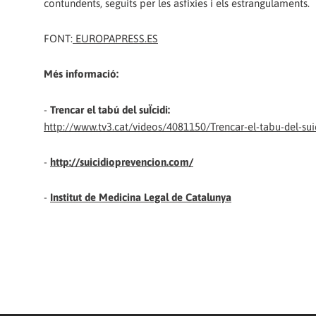
contundents, seguits per les asfíxies i els estrangulaments.
FONT:
EUROPAPRESS.ES
Més informació:
-
Trencar el tabú del suÏcidi:
http://www.tv3.cat/videos/4081150/Trencar-el-tabu-del-sui
-
http://suicidioprevencion.com/
-
Institut de Medicina Legal de Catalunya