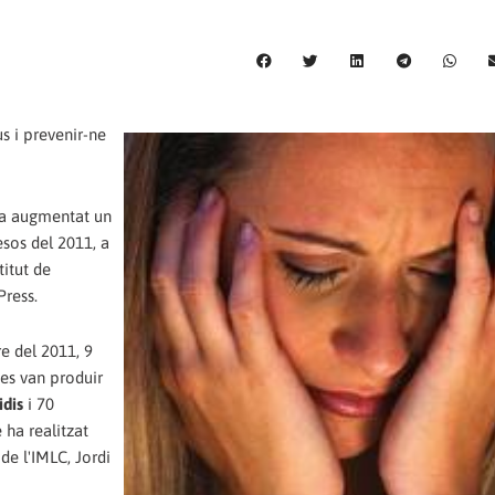
s i prevenir-ne
ha augmentat un
esos del 2011, a
titut de
Press.
e del 2011, 9
 es van produir
idis
i 70
 ha realitzat
de l'IMLC, Jordi