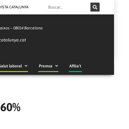
Search
VISTA CATALUNYA
Baixos – 08014 Barcelona
catalunya.cat
Salut laboral
Premsa
Afilia’t
 60%