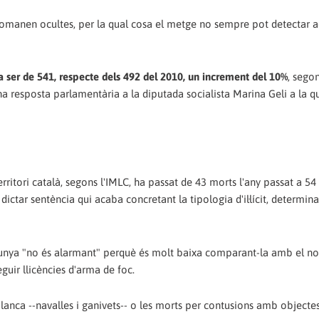
i romanen ocultes, per la qual cosa el metge no sempre pot detectar a
a ser de 541, respecte dels 492 del 2010, un increment del 10%
, segon
una resposta parlamentària a la diputada socialista Marina Geli a la q
ritori català, segons l'IMLC, ha passat de 43 morts l'any passat a 54 
 dictar sentència qui acaba concretant la tipologia d'il·lícit, determina
alunya "no és alarmant" perquè és molt baixa comparant-la amb el 
eguir llicències d'arma de foc.
anca --navalles i ganivets-- o les morts per contusions amb objecte