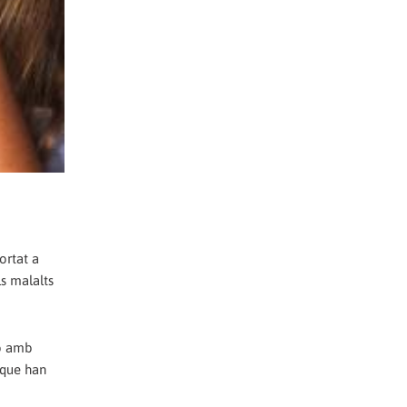
ortat a
ls malalts
ió amb
 que han