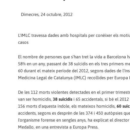
Dimecres, 24 octubre, 2012
L'IMLC travessa dades amb hospitals per conèixer els motiu
casos
El nombre de persones que s'han tret la vida a Barcelona 
58% en un any, passant de 38 suïcidis en els tres primers m
60 durant el mateix període del 2012, segons dades de l'Ins
Medicina Legal de Catalunya (IMLC) recollides per Europa 
De les 112 morts violentes detectades en el primer trimestr
van ser homicidis,
38 suïcidis
i 65 accidentals, si bé el 2012
156 morts d'aquesta índole, els mateixos homicidis,
60 suïc
accidents, segons es desprèn de les 374 i 450 autòpsies que
l'organisme forense en sengles anys, ha explicat el director 
Medallo, en una entrevista a Europa Press.