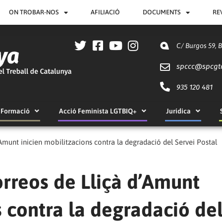
ON TROBAR-NOS
AFILIACIÓ
DOCUMENTS
RE
C/ Burgos 59, 
spccc@
spcgt
935 120 481
Formació
Acció Feminista LGTBIQ+
Jurídica
’Amunt inicien mobilitzacions contra la degradació del Servei Postal
orreos de Lliçà d’Amunt
s contra la degradació de