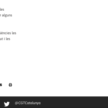
les
r alguns
üències les
t i les
@CGTCatalunya