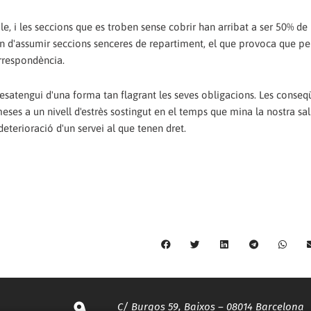
le, i les seccions que es troben sense cobrir han arribat a ser 50% de 
gin d'assumir seccions senceres de repartiment, el que provoca que pe
orrespondència.
satengui d'una forma tan flagrant les seves obligacions. Les conseq
eses a un nivell d'estrès sostingut en el temps que mina la nostra salu
deterioració d'un servei al que tenen dret.
C/ Burgos 59, Baixos – 08014 Barcelona