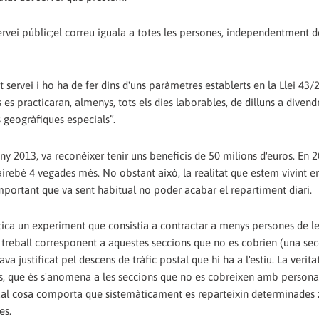
ervei públic;el correu iguala a totes les persones, independentment d
t servei i ho ha de fer dins d'uns paràmetres establerts en la Llei 43/
 es practicaran, almenys, tots els dies laborables, de dilluns a divend
 geogràfiques especials”.
'any 2013, va reconèixer tenir uns beneficis de 50 milions d'euros. En 
airebé 4 vegades més. No obstant això, la realitat que estem vivint e
mportant que va sent habitual no poder acabar el repartiment diari.
ctica un experiment que consistia a contractar a menys persones de le
 treball corresponent a aquestes seccions que no es cobrien (una sec
a justificat pel descens de tràfic postal que hi ha a l'estiu. La verita
es, que és s'anomena a les seccions que no es cobreixen amb persona
a qual cosa comporta que sistemàticament es reparteixin determinades
es.