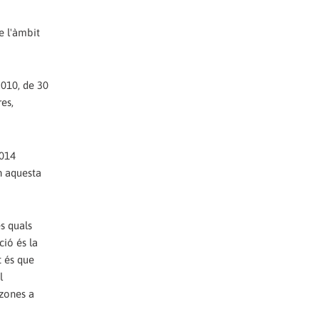
e l'àmbit
2010, de 30
res,
2014
n aquesta
s quals
ció és la
t és que
l
 zones a