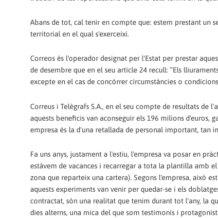
Abans de tot, cal tenir en compte que: estem prestant un s
territorial en el qual s'exerceixi.
Correos és l'operador designat per l'Estat per prestar aques
de desembre que en el seu article 24 recull: “Els lliuraments
excepte en el cas de concórrer circumstàncies o condicions
Correus i Telègrafs S.A., en el seu compte de resultats de l
aquests beneficis van aconseguir els 196 milions d'euros, g
empresa és la d'una retallada de personal important, tan i
Fa uns anys, justament a l'estiu, l'empresa va posar en prà
estàvem de vacances i recarregar a tota la plantilla amb el
zona que reparteix una cartera). Segons l'empresa, això estav
aquests experiments van venir per quedar-se i els doblatg
contractat, són una realitat que tenim durant tot l'any, l
dies alterns, una mica del que som testimonis i protagonist