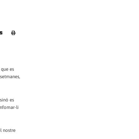
a que es
a setmanes,
sinó es
infomar-li
l nostre