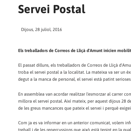
Servei Postal
Dijous, 28 juliol, 2016
Els treballadors de Correos de Lliçà d'Amunt inicien mobili
El passat dilluns, els treballadors de Correos de Lliçà d'Am
troba el servei postal a la localitat. La mateixa va ser un 
degut a la manca de personal, el servei està patint serioses
En assemblea van acordar realitzar l'esmorzar al carrer co
millora el servei postal. Així mateix, per aquest dijous 28 
de les greus mancances que pateix el servei i perquè exigei
Com ja es va informar en un anterior comunicat, volem infor
treball i de les repercussions que això està tenint en la qua