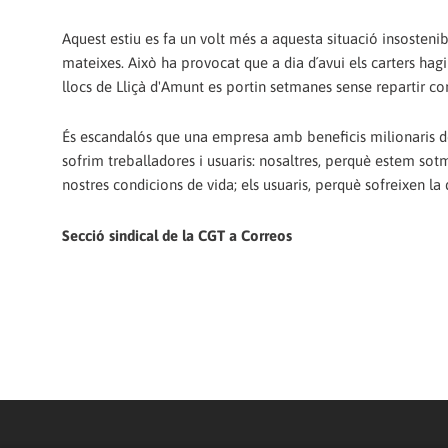
Aquest estiu es fa un volt més a aquesta situació insostenib
mateixes. Això ha provocat que a dia d´avui els carters ha
llocs de Lliçà d'Amunt es portin setmanes sense repartir c
És escandalós que una empresa amb beneficis milionaris de
sofrim treballadores i usuaris: nosaltres, perquè estem sotm
nostres condicions de vida; els usuaris, perquè sofreixen la 
Secció sindical de la CGT a Correos