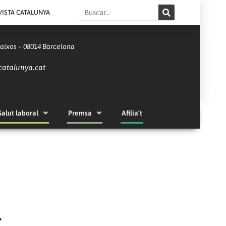
Search
VISTA CATALUNYA
Baixos – 08014 Barcelona
catalunya.cat
Salut laboral
Premsa
Afilia’t
l