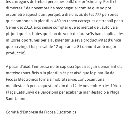
les càrregues de treball per a més enllà del pròxim any. Per fi el
dimecres 2 de novembre ha reconegut al comitè que no pot
escometre aquest punt perquè, a dia d'avui, de les 777 persones
que componen la plantilla, 480 no tenen càrregues de treball per a
Gener del 2013, això sense comptar que el mercat de l'auto va a
pitjor i que les línies que han de venir de fora se'ls han d'aplicar les
millores oportunes per a augmentar la seva productivitat (l'única
que ha vingut ha passat de 12 operaris a 8 i damunt amb major
producció).
A pesar d'això, l'empresa no té cap escrúpol a seguir demanant els
mateixos sacrificis a la plantilla és per això que la plantilla de
Ficosa Electronics torna a mobilitzar-se, convocant una
manifestació per a aquest pròxim dia 12 de novembre a les 10h. a
Plaça Catalunya de Barcelona per acabar la manifestació a Plaça
Sant Jaume.
Comitè d'Empresa de Ficosa Electronics