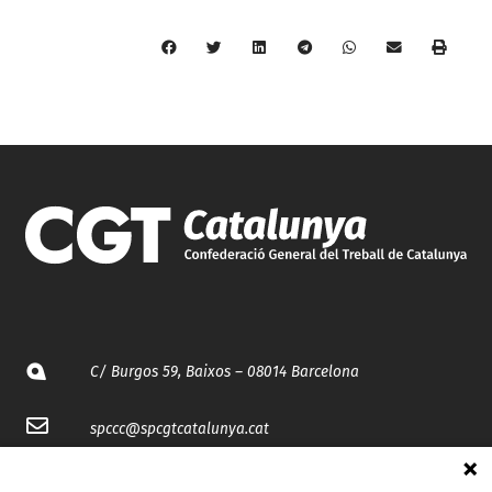
C/ Burgos 59, Baixos – 08014 Barcelona
spccc@
spcgtcatalunya.cat
935 120 481