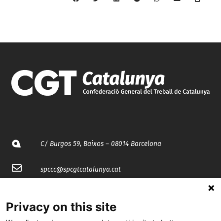
C/ Burgos 59, Baixos – 08014 Barcelona
spccc@
spcgtcatalunya.cat
935 120 481
Privacy on this site