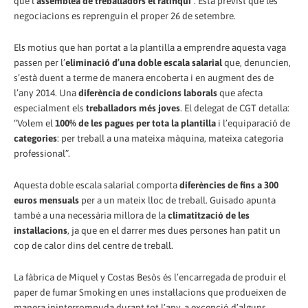
que l’
assemblea de treballadors el ratifiqui
”. Està previst que les
negociacions es reprenguin el proper 26 de setembre.
Els motius que han portat a la plantilla a emprendre aquesta vaga
passen per l’
eliminació d’una doble escala salarial
que, denuncien,
s’està duent a terme de manera encoberta i en augment des de
l’any 2014. Una
diferència de condicions laborals
que afecta
especialment els
treballadors més joves
. El delegat de CGT detalla:
“Volem el
100% de les pagues per tota la plantilla
i l’equiparació de
categories
: per treball a una mateixa màquina, mateixa categoria
professional”.
Aquesta doble escala salarial comporta
diferències de fins a 300
euros mensuals
per a un mateix lloc de treball. Guisado apunta
també a una necessària millora de la
climatització de les
instal·lacions
, ja que en el darrer mes dues persones han patit un
cop de calor dins del centre de treball.
La fàbrica de Miquel y Costas Besòs és l’encarregada de produir el
paper de fumar Smoking en unes instal·lacions que produeixen de
manera ininterrompuda durant tot l’any, a excepció d’alguns