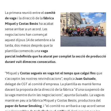
La primera reunió entre el
comitè
de vaga
i la direcció de la
fàbrica
Miquel y Costas Besòs
ha acabat
sense arribar a un acord. Les
negociacions han començat
aquest dijous 14 de setembre a la
tarda, dos mesos després que la
plantilla comencés una
vaga
parcial indefinida que ha aturat per complet la secció de producció
durant vuit dimecres consecutius
.
“Miquel y
Costas segueix en vaga tot el temps que calgui fins
que
s’acceptin les nostres reivindicacions”, explica
Juan Guisado
,
delegat de CGT al comitè d’empresa. La plantilla es manté ferma
davant la proposta de la direcció de la fàbrica “d’una suspensió de
la vaga mentre durin les negociacions”, apunta Guisado. La vaga es
manté en peu a la fàbrica Miquel y Costas Besòs, productora del
paper de fumar Smoking
, i “el comitè no arribarà a cap acord sense