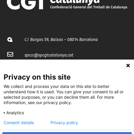
C/ Burgos 59, Baixos – 08014 Barcelona
spccc@
spcgtcatalunya.cat
935 120 481
Privacy on this site
We collect and process your data on this site to better
@CGTCatalunya
understand how it is used. You can give your consent to all or
selected purposes, or you can decline them all. For more
cgtcatalunya
information, see our privacy policy.
CGTCatalunya
Analytics
cgtcatalunya
Consent details
Privacy policy