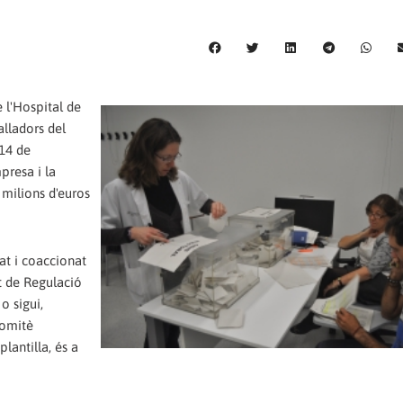
 l'Hospital de
alladors del
 14 de
presa i la
 milions d'euros
at i coaccionat
t de Regulació
o sigui,
comitè
lantilla, és a