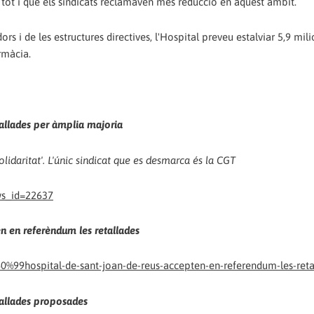
 tot i que els sindicats reclamàven més reducció en aquest àmbit.
ors i de les estructures directives, l'Hospital preveu estalviar 5,9 mil
rmàcia.
tallades per àmplia majoria
olidaritat'. L'únic sindicat que es desmarca és la CGT
ws_id=22637
en en referèndum les retallades
0%99hospital-de-sant-joan-de-reus-accepten-en-referendum-les-reta
etallades proposades