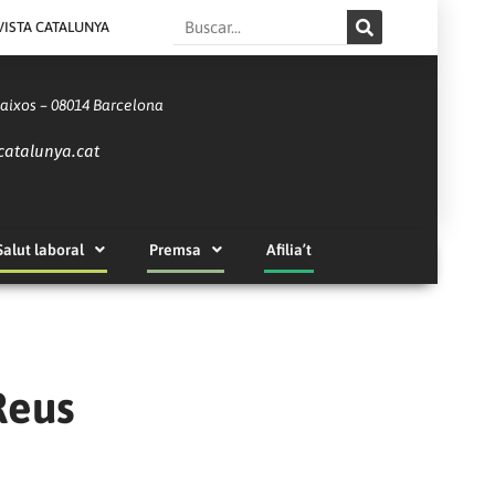
Search
VISTA CATALUNYA
Baixos – 08014 Barcelona
catalunya.cat
Salut laboral
Premsa
Afilia’t
Reus