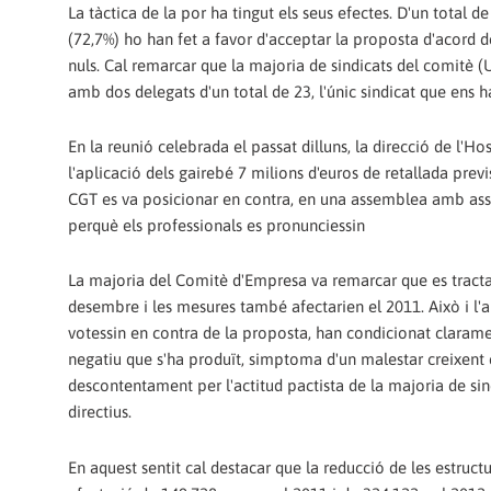
La tàctica de la por ha tingut els seus efectes. D'un total d
(72,7%) ho han fet a favor d'acceptar la proposta d'acord de
nuls. Cal remarcar que la majoria de sindicats del comitè (
amb dos delegats d'un total de 23, l'únic sindicat que ens 
En la reunió celebrada el passat dilluns, la direcció de l
l'aplicació dels gairebé 7 milions d'euros de retallada previ
CGT es va posicionar en contra, en una assemblea amb assis
perquè els professionals es pronunciessin
La majoria del Comitè d'Empresa va remarcar que es tracta
desembre i les mesures també afectarien el 2011. Això i l'a
votessin en contra de la proposta, han condicionat clarament
negatiu que s'ha produït, simptoma d'un malestar creixent en
descontentament per l'actitud pactista de la majoria de sin
directius.
En aquest sentit cal destacar que la reducció de les estruc