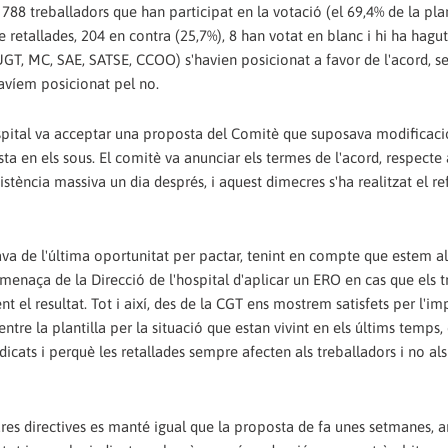
e 788 treballadors que han participat en la votació (el 69,4% de la plan
 retallades, 204 en contra (25,7%), 8 han votat en blanc i hi ha hagut
UGT, MC, SAE, SATSE, CCOO) s'havien posicionat a favor de l'acord, se
havíem posicionat pel no.
'Hospital va acceptar una proposta del Comitè que suposava modificac
sta en els sous. El comitè va anunciar els termes de l'acord, respecte 
tència massiva un dia després, i aquest dimecres s'ha realitzat el 
va de l'última oportunitat per pactar, tenint en compte que estem a
menaça de la Direcció de l'hospital d'aplicar un ERO en cas que els t
 el resultat. Tot i així, des de la CGT ens mostrem satisfets per l'im
tre la plantilla per la situació que estan vivint en els últims temps, 
dicats i perquè les retallades sempre afecten als treballadors i no al
tures directives es manté igual que la proposta de fa unes setmanes,