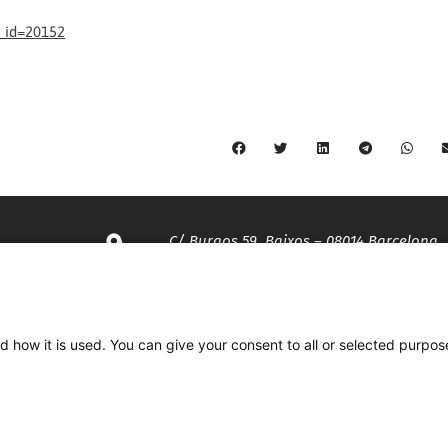
_id=20152
C/ Burgos 59, Baixos – 08014 Barcelona
spccc@
spcgtcatalunya.cat
d how it is used. You can give your consent to all or selected purpos
935 120 481
Desenvolupat per