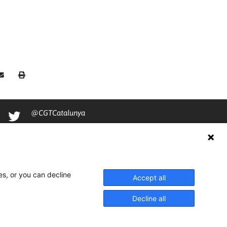
@CGTCatalunya
cgtcatalunya
CGTCatalunya
cgtcatalunya
es, or you can decline
Accept all
Decline all