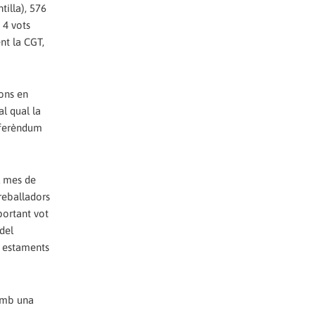
tilla), 576
 4 vots
nt la CGT,
ions en
al qual la
referèndum
l mes de
reballadors
portant vot
del
s estaments
 amb una