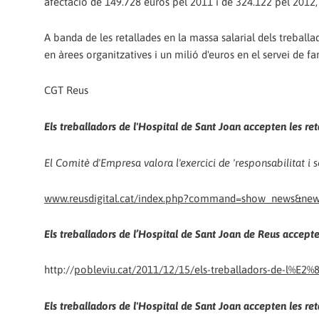
afectació de 149.728 euros pel 2011 i de 324.122 pel 2012,
A banda de les retallades en la massa salarial dels treballad
en àrees organitzatives i un milió d'euros en el servei de fa
CGT Reus
Els treballadors de l'Hospital de Sant Joan accepten les re
El Comitè d'Empresa valora l'exercici de 'responsabilitat i s
www.reusdigital.cat/index.php?command=show_news&ne
Els treballadors de l’Hospital de Sant Joan de Reus accept
http://
pobleviu.cat/2011/12/15/els-treballadors-de-l%E2%8
Els treballadors de l'Hospital de Sant Joan accepten les r