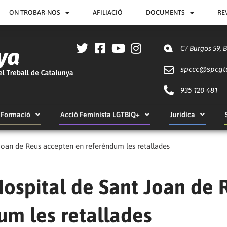
ON TROBAR-NOS
AFILIACIÓ
DOCUMENTS
RE
C/ Burgos 59, 
spccc@
spcgt
935 120 481
Formació
Acció Feminista LGTBIQ+
Jurídica
 Joan de Reus accepten en referèndum les retallades
’Hospital de Sant Joan de 
um les retallades