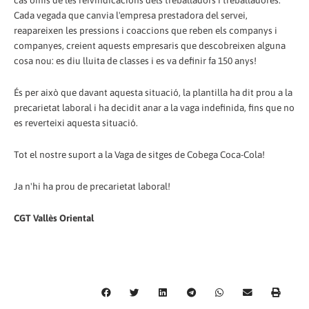
cas omís de les reivindicacions dels treballadors i treballadores.
Cada vegada que canvia l'empresa prestadora del servei,
reapareixen les pressions i coaccions que reben els companys i
companyes, creient aquests empresaris que descobreixen alguna
cosa nou: es diu lluita de classes i es va definir fa 150 anys!
És per això que davant aquesta situació, la plantilla ha dit prou a la
precarietat laboral i ha decidit anar a la vaga indefinida, fins que no
es reverteixi aquesta situació.
Tot el nostre suport a la Vaga de sitges de Cobega Coca-Cola!
Ja n'hi ha prou de precarietat laboral!
CGT Vallès Oriental