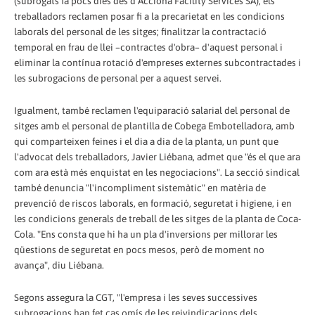
(subrogats fa pocs dies des d'Acciona Facility Services SA), els
treballadors reclamen posar fi a la precarietat en les condicions
laborals del personal de les sitges; finalitzar la contractació
temporal en frau de llei –contractes d'obra– d'aquest personal i
eliminar la contínua rotació d'empreses externes subcontractades i
les subrogacions de personal per a aquest servei.
Igualment, també reclamen l'equiparació salarial del personal de
sitges amb el personal de plantilla de Cobega Embotelladora, amb
qui comparteixen feines i el dia a dia de la planta, un punt que
l'advocat dels treballadors, Javier Liébana, admet que "és el que ara
com ara està més enquistat en les negociacions". La secció sindical
també denuncia "l'incompliment sistemàtic" en matèria de
prevenció de riscos laborals, en formació, seguretat i higiene, i en
les condicions generals de treball de les sitges de la planta de Coca-
Cola. "Ens consta que hi ha un pla d'inversions per millorar les
qüestions de seguretat en pocs mesos, però de moment no
avança", diu Liébana.
Segons assegura la CGT, "l'empresa i les seves successives
subrogacions han fet cas omís de les reivindicacions dels