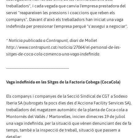
treballadors", i cada vegada que canvia l'empresa prestadora del
servei "reapareixen les pressions i coaccions que reben els
companys". Davant d'això els treballadors han iniciat una vaga
indefinida per pressionar l'empresa perquè "s'assegui a negociar".
* Notícia publicada a Contrapunt, diari de Mollet
http://www.contrapunt.cat/noticia/27064/el-personal-de-les-
sitges-de-coca-cola-comenca-una-vaga-indefinida
---------------------------------------------------
Vaga indefinida en les Sitges de la Factoria Cobega (CocaCola)
Els companys i companyes de la Secció Sindical de CGT a Sodexo
Iberia SA (subrogats fa pocs dies des d'Acciona Facility Services SA),
treballadors del magatzem automàtic de la planta de Coca-cola a
Montornès del Vallès / Martorelles, inicien dimecres 19 de juliol
una vaga indefinida, per la situació que vénen denunciant des de fa
temps, també a la inspecció de treball, situació que passem a
detallar: