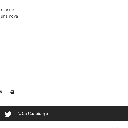
i que no
r una nova
@CGTCatalunya
cgtcatalunya