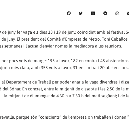
 de juny fer vaga els dies 18 i 19 de juny, coincidint amb el festival S
2 de juny. El president del Comitè d'Empresa de Metro, Toni Ceballos,
s setmanes i l'acusa d'enviar només la mediadora a les reunions.
t per pocs vots de marge: 193 a favor, 182 en contra i 48 abstencions.
ajoria més clara, amb 353 vots a favor, 31 en contra i 20 abstencions.
 al Departament de Treball per poder anar a la vaga divendres i diss
del Sónar. En concret, entre la mitjanit de dissabte i les 2.50 de la 
da i la mitjanit de diumenge; de 4.30 h a 7.30 h del matí següent; i de l
 revetlla, perquè són “conscients” de l’empresa on treballen i donen “