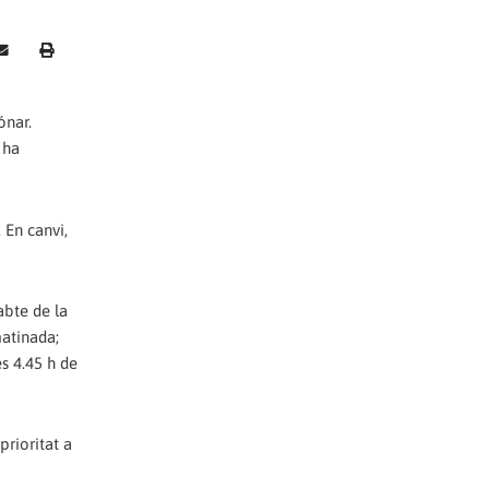
ónar.
 ha
 En canvi,
abte de la
matinada;
es 4.45 h de
prioritat a