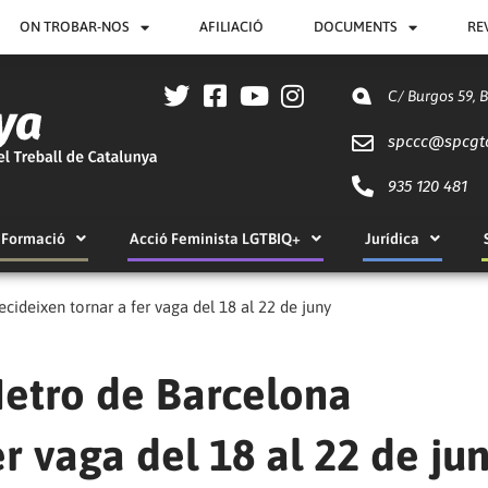
ON TROBAR-NOS
AFILIACIÓ
DOCUMENTS
RE
C/ Burgos 59, 
spccc@
spcgt
935 120 481
Formació
Acció Feminista LGTBIQ+
Jurídica
cideixen tornar a fer vaga del 18 al 22 de juny
Metro de Barcelona
r vaga del 18 al 22 de ju