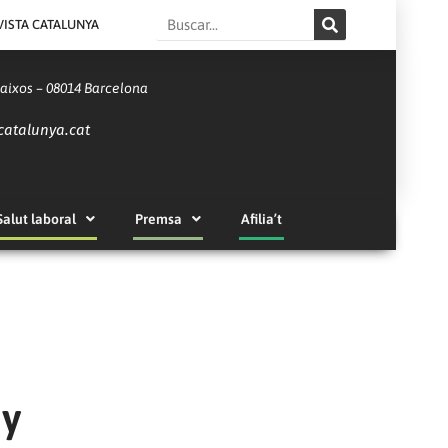
Search
VISTA CATALUNYA
Baixos – 08014 Barcelona
catalunya.cat
Salut laboral
Premsa
Afilia’t
ny