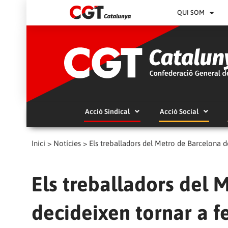
QUI SOM
Acció Sindical
Acció Social
Inici
>
Notícies
>
Els treballadors del Metro de Barcelona de
Els treballadors del 
decideixen tornar a fe