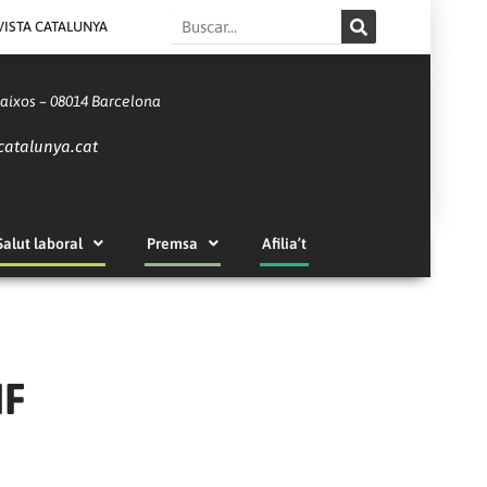
Search
VISTA CATALUNYA
Baixos – 08014 Barcelona
catalunya.cat
Salut laboral
Premsa
Afilia’t
IF