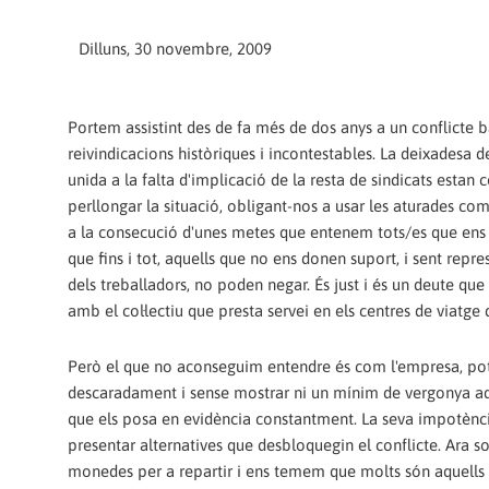
Dilluns, 30 novembre, 2009
Portem assistint des de fa més de dos anys a un conflicte 
reivindicacions històriques i incontestables. La deixadesa 
unida a la falta d'implicació de la resta de sindicats estan 
perllongar la situació, obligant-nos a usar les aturades com
a la consecució d'unes metes que entenem tots/es que ens
que fins i tot, aquells que no ens donen suport, i sent repre
dels treballadors, no poden negar. És just i és un deute que
amb el col·lectiu que presta servei en els centres de viatge 
Però el que no aconseguim entendre és com l'empresa, po
descaradament i sense mostrar ni un mínim de vergonya aq
que els posa en evidència constantment. La seva impotènc
presentar alternatives que desbloquegin el conflicte. Ara s
monedes per a repartir i ens temem que molts són aquells a