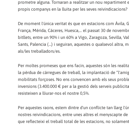
prometre alguna. Tornaran a realitzar un nou repartiment en
propis companys en la lluita per les seves reivindicacion
De moment l'única veritat és que en estacions com Ávila, 
França, Mérida, Cáceres, Huesca,... el passat 30 de novem
bitllets, entre un 90% i un 60% a Vigo, Zaragoza, Sevilla, V
Sants, Palencia (…) i seguiran, aquestes o qualsevol altra
als/les treballadors/es.
Per moltes promeses que ens facin, aquestes són les realitats
la pèrdua de càrregues de treball, la implantació de “l'ami
mobilitats forçoses. No ens convencen amb els seus proble
inversions (3.400.000 € per a la gestió dels serveis publici
resisteixen a lliurar-nos el nostre 0,5%.
Per aquestes raons, estem dintre d'un conflicte tan llarg l'ú
nostres reivindicacions, entre unes altres el menyscapte de 
que reflecteixi el treball total de les estacions, no solamen