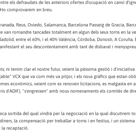
tre els defraudats de les anteriors ofertes d'ocupació en canvi d'ign
s? Ho comprovarem en breu.
Granada, Reus, Oviedo, Salamanca, Barcelona Passeig de Gracia, Bar
bre van romandre tancades totalment en algun dels seus torns en la v
alladolid, entre el 60%, i el 40% València, Córdoba, Donosti, A Coruña,
, manifestant el seu descontentament amb tant de disbarat i menyspre
; ni tenim clar el nostre futur, veient la pèssima gestió i d'iniciativa
gable” VCX que va com més va pitjor, i els nous gràfics que estan obl
mes econòmics, veient com es renoven licitacions, es malgasta en a
taris d'ADIF), "s'engreixen" amb nous nomenaments els comitès de dire
nica sortida del qual vindrà per la negociació en la qual discutirem to
diners, la compensació per treballar a torns i en festius, i un sistem
t la recaptació.