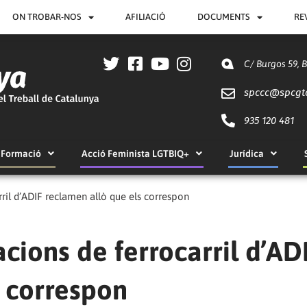
ON TROBAR-NOS
AFILIACIÓ
DOCUMENTS
RE
C/ Burgos 59, 
spccc@
spcgt
935 120 481
Formació
Acció Feminista LGTBIQ+
Jurídica
arril d’ADIF reclamen allò que els correspon
acions de ferrocarril d’AD
s correspon