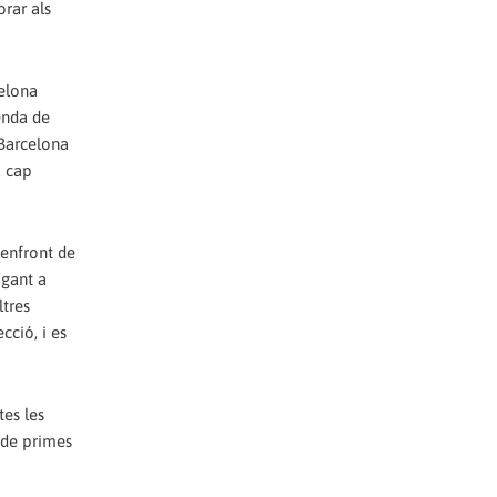
orar als
celona
enda de
 Barcelona
u cap
 enfront de
igant a
ltres
cció, i es
tes les
a de primes