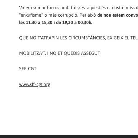
Volem sumar forces amb tots/es, aquest és el nostre missa
"enxufisme" o més corrupció. Per això
de nou estem convoc
les 11,30 a 15,30 i de 19,30 a 00,30h.
QUE NO T'ATRAPIN LES CIRCUMSTÀNCIES, EXIGEIX EL TEU
MOBILITZA'T. I NO ET QUEDIS ASSEGUT
SFF-CGT
www.sff-cgt.org