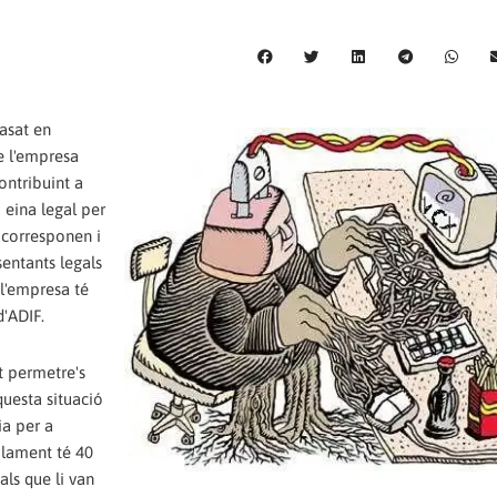
basat en
de l'empresa
contribuint a
 eina legal per
 corresponen i
sentants legals
 l'empresa té
d'ADIF.
t permetre's
uesta situació
ia per a
olament té 40
ls que li van