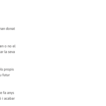
, han donat
nen o no el
ar la seva
ls propis
u futur
e fa anys
ó i acabar