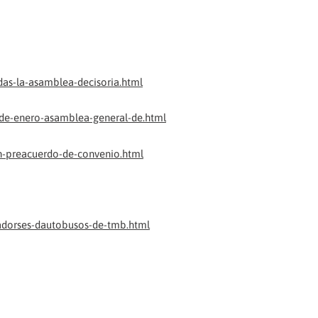
as-la-asamblea-decisoria.html
de-enero-asamblea-general-de.html
n-preacuerdo-de-convenio.html
adorses-dautobusos-de-tmb.html