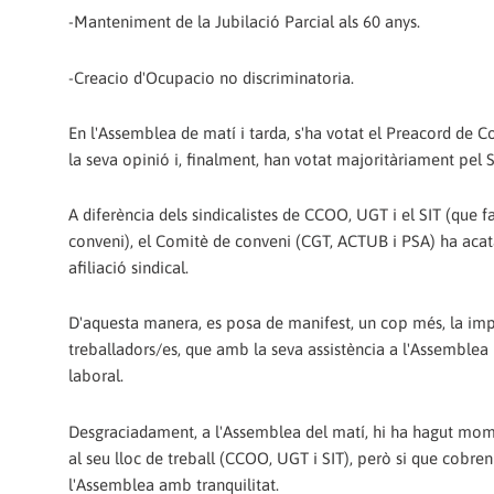
-Manteniment de la Jubilació Parcial als 60 anys.
-Creacio d'Ocupacio no discriminatoria.
En l'Assemblea de matí i tarda, s'ha votat el Preacord de Con
la seva opinió i, finalment, han votat majoritàriament pel S
A diferència dels sindicalistes de CCOO, UGT i el SIT (que f
conveni), el Comitè de conveni (CGT, ACTUB i PSA) ha acata
afiliació sindical.
D'aquesta manera, es posa de manifest, un cop més, la impo
treballadors/es, que amb la seva assistència a l'Assemblea 
laboral.
Desgraciadament, a l'Assemblea del matí, hi ha hagut mome
al seu lloc de treball (CCOO, UGT i SIT), però si que cobren
l'Assemblea amb tranquilitat.