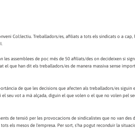
veni Col:lectiu. Treballadors/es, afiliats a tots els sindicats o a cap
I.
an les assemblees de poc més de 50 afiliats/des o­n decideixen si sig
t el que han dit els treballadors/es de manera massiva sense import
rtància de que les decisions que afecten als treballadors/es siguin e
i el seu vot a mà alçada, diguin el que volen o el que no volen pel se
nts de tensió per les provocacions de sindicalistes que no van des d
 tots els mesos de l'empresa. Per sort, s'ha pogut reconduir la situaci