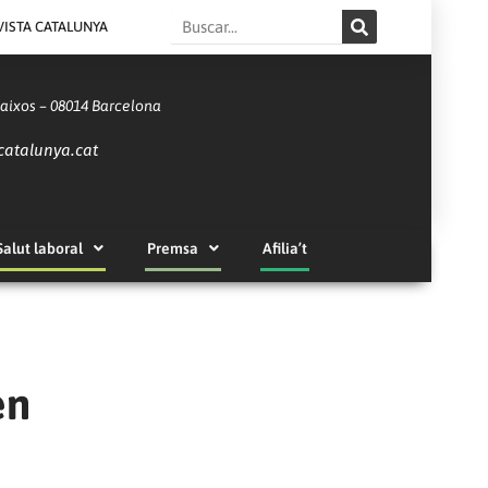
Search
VISTA CATALUNYA
Baixos – 08014 Barcelona
catalunya.cat
Salut laboral
Premsa
Afilia’t
en