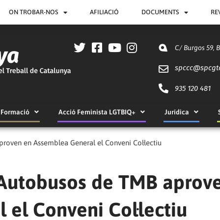
ON TROBAR-NOS
AFILIACIÓ
DOCUMENTS
RE
C/ Burgos 59, 
spccc@
spcgt
935 120 481
Formació
Acció Feminista LGTBIQ+
Jurídica
proven en Assemblea General el Conveni Col·lectiu
d’Autobusos de TMB aprov
el Conveni Col·lectiu