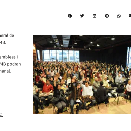
neral de
TMB.
semblees i
 TMB podran
manal.
€.