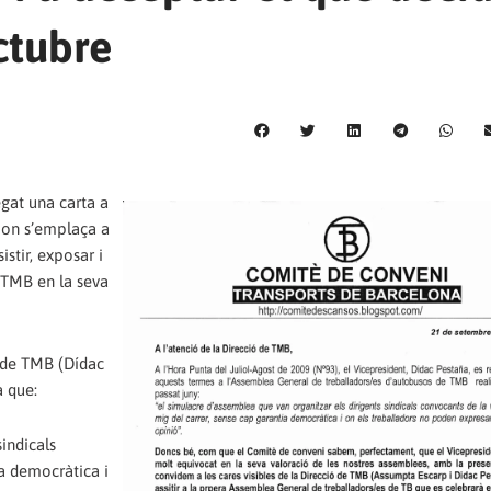
ctubre
egat una carta a
 on s’emplaça a
stir, exposar i
 TMB en la seva
t de TMB (Dídac
a que:
indicals
ia democràtica i