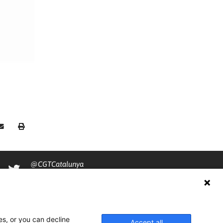
@CGTCatalunya
cgtcatalunya
CGTCatalunya
es, or you can decline
cgtcatalunya
Accept all