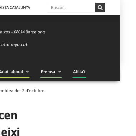
Search
VISTA CATALUNYA
Baixos – 08014 Barcelona
catalunya.cat
Salut laboral
Premsa
Afilia’t
semblea del 7 d’octubre
acen
eixi