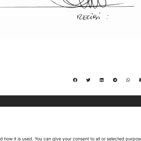
C/ Burgos 59, Baixos – 08014 Barcelona
spccc@
spcgtcatalunya.cat
d how it is used. You can give your consent to all or selected purpos