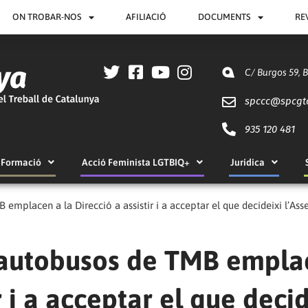
ON TROBAR-NOS
AFILIACIÓ
DOCUMENTS
RE
C/ Burgos 59, 
spccc@
spcgt
935 120 481
Formació
Acció Feminista LGTBIQ+
Jurídica
 emplacen a la Direcció a assistir i a acceptar el que decideixi l’As
d’autobusos de TMB empl
r i a acceptar el que decid