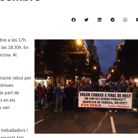
re a les 17h.
 les 18.30h. En
icosa. Al
tracte rebut per
ntínues
la part de
s en els
s van
treballadors i
'aquests fets