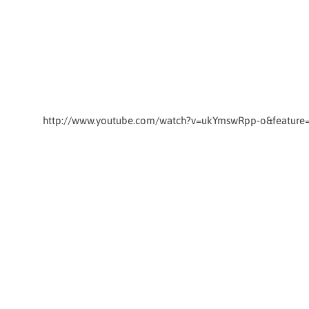
http://www.youtube.com/watch?v=ukYmswRpp-o&feature