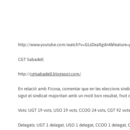
http://www.youtube.com/watch?v=GLsDxaXgdn4&feature
CGT Sabadell
http://
cgtsabadell.blogspot.com/
En relació amb Ficosa, comentar que en les eleccions sindi
sigut el sindicat majoritari amb un molt bon resultat, fruit d
Vots: UGT 19 vots, USO 19 vots, CCOO 24 vots, CGT 92 vots
Delegats: UGT 1 delegat, USO 1 delegat, CCOO 1 delegat, C