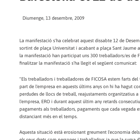
Diumenge, 13 desembre, 2009
La manifestació s'ha celebrat aquest dissabte 12 de Desemb
sortint de plaça Universitat i acabant a plaça Sant Jaume a
la manifestació han participat uns 300 treballadors/es de F
finalitzar la manifestació s'ha llegit el següent comunicat:
"Els treballadors i treballadores de FICOSA estem farts del 
part de l'empresa en aquests últims anys on hi ha hagut co
perdudes de llocs de treball, reajustaments organitzatius a 
l'empresa, ERO i durant aquest últim any retards consecutiu
pagaments als treballadors, pagaments que cada vegada e
distanciant més en el temps.
Aquesta situació està erosionant greument l'economia dels 
els seus drets com persones i treballadors ja que la suma d