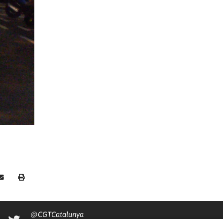
@CGTCatalunya