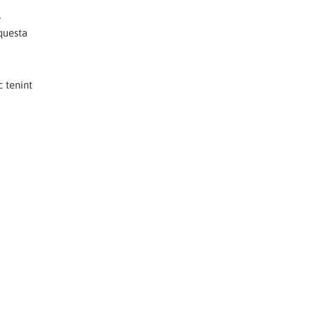
s
aquesta
c tenint