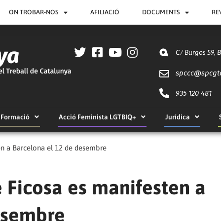
ON TROBAR-NOS
AFILIACIÓ
DOCUMENTS
RE
C/ Burgos 59, 
spccc@
spcgt
935 120 481
Formació
Acció Feminista LGTBIQ+
Jurídica
ten a Barcelona el 12 de desembre
e Ficosa es manifesten a
esembre