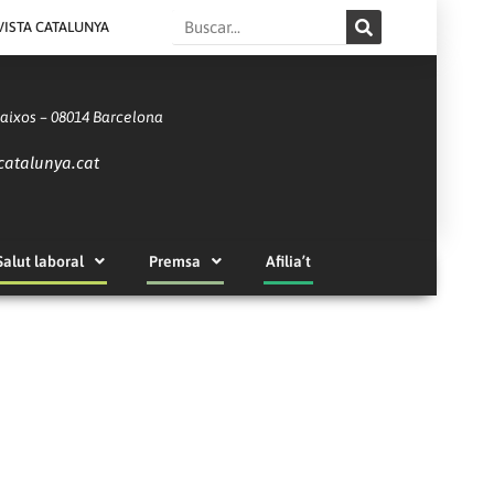
Search
VISTA CATALUNYA
Baixos – 08014 Barcelona
catalunya.cat
Salut laboral
Premsa
Afilia’t