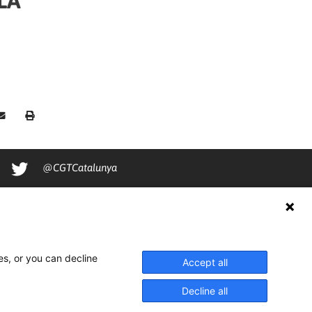
LA
@CGTCatalunya
cgtcatalunya
CGTCatalunya
cgtcatalunya
es, or you can decline
Accept all
Decline all