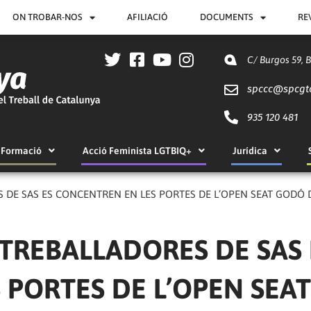
ON TROBAR-NOS
AFILIACIÓ
DOCUMENTS
RE
C/ Burgos 59, 
spccc@
spcgt
935 120 481
Formació
Acció Feminista LGTBIQ+
Jurídica
S DE SAS ES CONCENTREN EN LES PORTES DE L’OPEN SEAT GODÓ 
 TREBALLADORES DE SAS 
PORTES DE L’OPEN SEAT