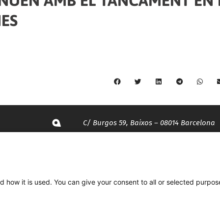
INUEN AMB EL TANCAMENT EN 
IES
C/ Burgos 59, Baixos – 08014 Barcelona
spccc@
spcgtcatalunya.cat
d how it is used. You can give your consent to all or selected purpos
935 120 481