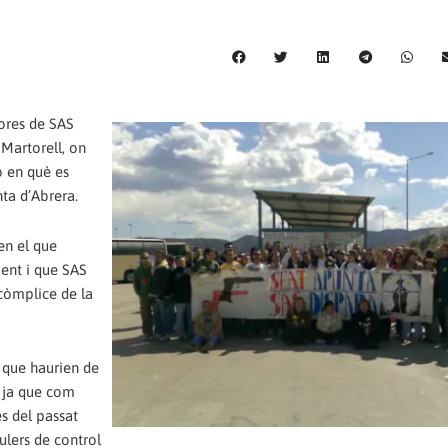
dores de SAS
 Martorell, on
ió en què es
ta d’Abrera.
 en el que
ment i que SAS
còmplice de la
s que haurien de
, ja que com
s del passat
aulers de control