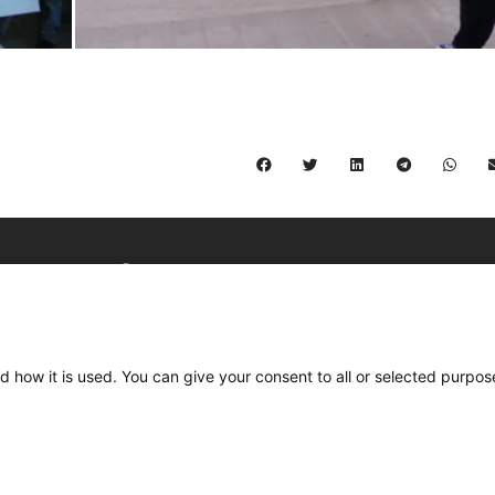
C/ Burgos 59, Baixos – 08014 Barcelona
spccc@
spcgtcatalunya.cat
d how it is used. You can give your consent to all or selected purpos
935 120 481