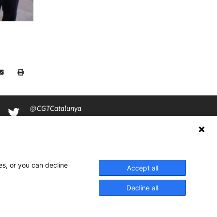
@CGTCatalunya
cgtcatalunya
CGTCatalunya
cgtcatalunya
es, or you can decline
Accept all
Decline all