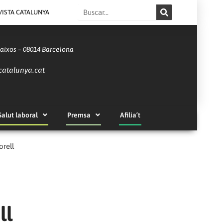
Search
VISTA CATALUNYA
Baixos – 08014 Barcelona
catalunya.cat
Salut laboral
Premsa
Afilia’t
orell
ll