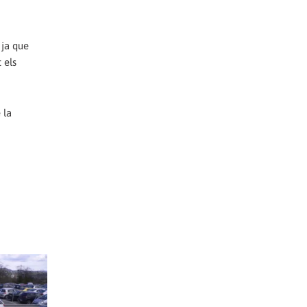
 ja que
 els
 la