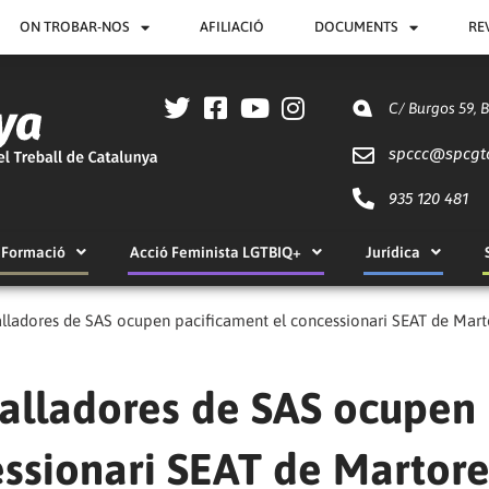
ON TROBAR-NOS
AFILIACIÓ
DOCUMENTS
RE
C/ Burgos 59, 
spccc@
spcgt
935 120 481
Formació
Acció Feminista LGTBIQ+
Jurídica
balladores de SAS ocupen pacificament el concessionari SEAT de Mart
eballadores de SAS ocupen
ssionari SEAT de Martore