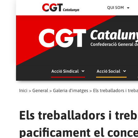
QUI SOM
Acció Sindical
Acció Social
Inici
>
General
>
Galeria d'imatges
>
Els treballadors i tre
Els treballadors i tr
pacificament el conce