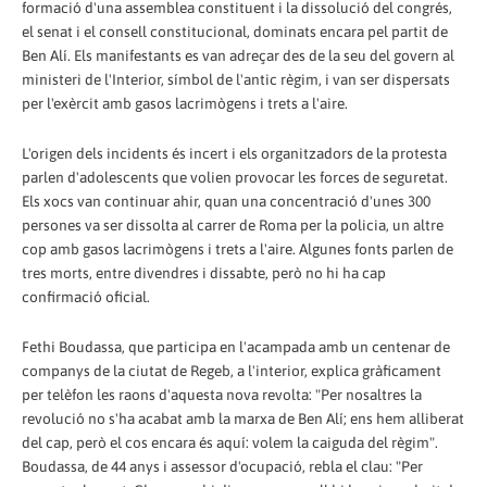
formació d'una assemblea constituent i la dissolució del congrés,
el senat i el consell constitucional, dominats encara pel partit de
Ben Alí. Els manifestants es van adreçar des de la seu del govern al
ministeri de l'Interior, símbol de l'antic règim, i van ser dispersats
per l'exèrcit amb gasos lacrimògens i trets a l'aire.
L'origen dels incidents és incert i els organitzadors de la protesta
parlen d'adolescents que volien provocar les forces de seguretat.
Els xocs van continuar ahir, quan una concentració d'unes 300
persones va ser dissolta al carrer de Roma per la policia, un altre
cop amb gasos lacrimògens i trets a l'aire. Algunes fonts parlen de
tres morts, entre divendres i dissabte, però no hi ha cap
confirmació oficial.
Fethi Boudassa, que participa en l'acampada amb un centenar de
companys de la ciutat de Regeb, a l'interior, explica gràficament
per telèfon les raons d'aquesta nova revolta: "Per nosaltres la
revolució no s'ha acabat amb la marxa de Ben Alí; ens hem alliberat
del cap, però el cos encara és aquí: volem la caiguda del règim".
Boudassa, de 44 anys i assessor d'ocupació, rebla el clau: "Per