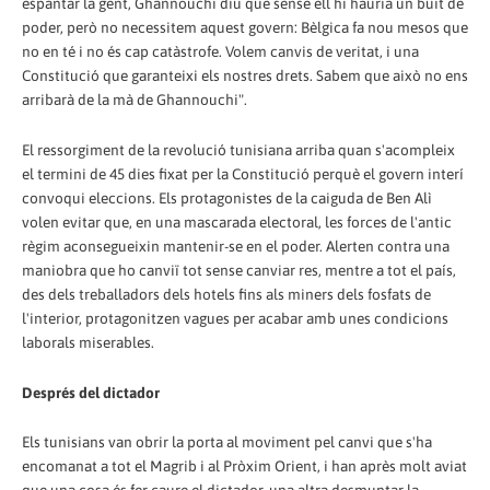
espantar la gent, Ghannouchi diu que sense ell hi hauria un buit de
poder, però no necessitem aquest govern: Bèlgica fa nou mesos que
no en té i no és cap catàstrofe. Volem canvis de veritat, i una
Constitució que garanteixi els nostres drets. Sabem que això no ens
arribarà de la mà de Ghannouchi".
El ressorgiment de la revolució tunisiana arriba quan s'acompleix
el termini de 45 dies fixat per la Constitució perquè el govern interí
convoqui eleccions. Els protagonistes de la caiguda de Ben Alì
volen evitar que, en una mascarada electoral, les forces de l'antic
règim aconsegueixin mantenir-se en el poder. Alerten contra una
maniobra que ho canviï tot sense canviar res, mentre a tot el país,
des dels treballadors dels hotels fins als miners dels fosfats de
l'interior, protagonitzen vagues per acabar amb unes condicions
laborals miserables.
Després del dictador
Els tunisians van obrir la porta al moviment pel canvi que s'ha
encomanat a tot el Magrib i al Pròxim Orient, i han après molt aviat