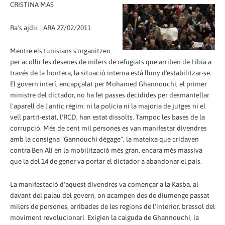
CRISTINA MAS
Ra's ajdir. | ARA 27/02/2011
Mentre els tunisians s'organitzen
per acollir les desenes de milers de refugiats que arriben de Líbia a
través de la frontera, la situació interna està lluny d'estabilitzar-se.
El govern interí, encapçalat per Mohamed Ghannouchi, el primer
ministre del dictador, no ha fet passes decidides per desmantellar
l'aparell de l'antic règim: ni la policia ni la majoria de jutges ni el
vell partit-estat, l'RCD, han estat dissolts. Tampoc les bases de la
corrupció. Més de cent mil persones es van manifestar divendres
amb la consigna "Gannouchi dégage", la mateixa que cridaven
contra Ben Alí en la mobilització més gran, encara més massiva
que la del 14 de gener va portar el dictador a abandonar el país.
La manifestació d'aquest divendres va començar a la Kasba, al
davant del palau del govern, on acampen des de diumenge passat
milers de persones, arribades de les regions de l'interior, bressol del
moviment revolucionari. Exigien la caiguda de Ghannouchi, la