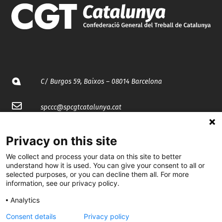
C/ Burgos 59, Baixos – 08014 Barcelona
spccc@
spcgtcatalunya.cat
935 120 481
Privacy on this site
We collect and process your data on this site to better
@CGTCatalunya
understand how it is used. You can give your consent to all or
selected purposes, or you can decline them all. For more
cgtcatalunya
information, see our privacy policy.
CGTCatalunya
Analytics
Consent details
Privacy policy
cgtcatalunya