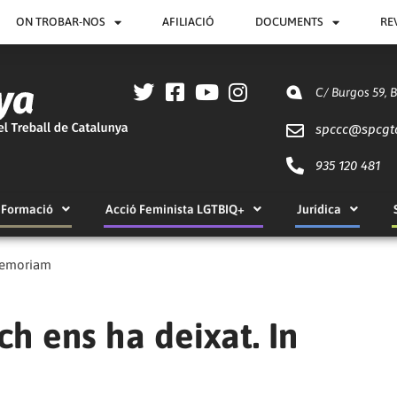
ON TROBAR-NOS
AFILIACIÓ
DOCUMENTS
RE
C/ Burgos 59, 
spccc@
spcgt
935 120 481
Formació
Acció Feminista LGTBIQ+
Jurídica
 memoriam
ch ens ha deixat. In