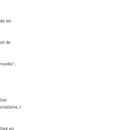
de les
est de
erundio
",
Dret
ionalisme. I
iòleg en