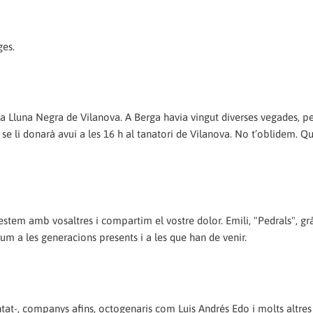
ges.
i La Lluna Negra de Vilanova. A Berga havia vingut diverses vegades, p
se li donarà avui a les 16 h al tanatori de Vilanova. No t’oblidem. Qu
 estem amb vosaltres i compartim el vostre dolor. Emili, "Pedrals", gr
um a les generacions presents i a les que han de venir.
ntat-, companys afins, octogenaris com Luis Andrés Edo i molts altres