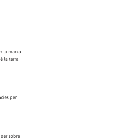
er la marxa
è la terra
àcies per
 per sobre