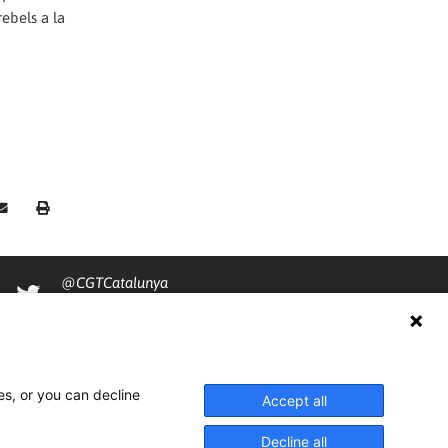
ebels a la
@CGTCatalunya
cgtcatalunya
CGTCatalunya
es, or you can decline
cgtcatalunya
Accept all
Decline all