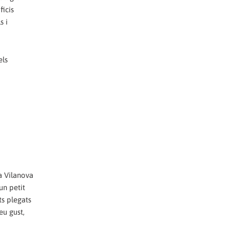
ficis
s i
els
a Vilanova
un petit
ts plegats
eu gust,