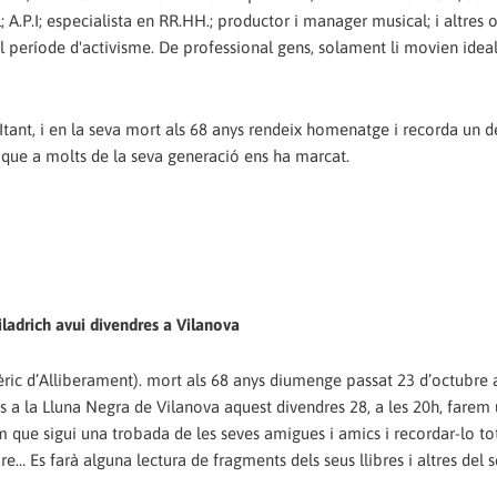
l; A.P.I; especialista en RR.HH.; productor i manager musical; i altres o
l període d'activisme. De professional gens, solament li movien ideal
LItant, i en la seva mort als 68 anys rendeix homenatge i recorda un d
 que a molts de la seva generació ens ha marcat.
adrich avui divendres a Vilanova
ic d’Alliberament). mort als 68 anys diumenge passat 23 d’octubre 
s a la Lluna Negra de Vilanova aquest divendres 28, a les 20h, farem 
m que sigui una trobada de les seves amigues i amics i recordar-lo to
… Es farà alguna lectura de fragments dels seus llibres i altres del s