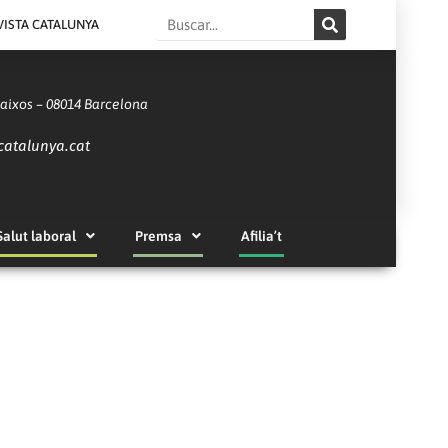
Search
VISTA CATALUNYA
Baixos – 08014 Barcelona
catalunya.cat
Salut laboral
Premsa
Afilia’t