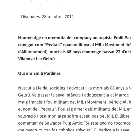
Divendres, 28 octubre, 2011
Homenatge en memòria del company anarquista Emili Pardi
conegut com "Pedrals" quan militava al MIL (Moviment Ibè
d’Alliberament), mort als 68 anys diumenge passat 23 d’oc
Vilanova i la Geltrú.
Qui era Emili Pardiñas
Nascut a Lleida, sociòleg i advocat. Ha mort als 68 anys a V
Geltrú. Va passar la seva Infància i adolescència al Marroc. 
Maig francès i fou militant del MIL (Moviment Ibèric d'Al
el nom de “Pedrals”. Fou el primer dels militants del MIL e
valoració i testimoniatge sobre el seu pas pel MIL El llibre 
comentari de Salvador Puig Antic: “
Si este año no tocamos
me aventuro con los caballos salvajes
”. El dedica a la se