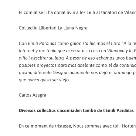
El comiat se li ha donat avui a les 16 h al tanatori de Vilano
Col.lectiu Llibertari La Lluna Negra
Con Emili Pardiñas como guionista hicimos el libro "A la 
internet y me tenia que acercar a su casa en Vilanova y la G
dificil descifrar su letra. A pesar de eso echamos unos bu
posibles proyectos para mas adelante,como el de continuar
prisma diferente.Desgraciadamente nos dejó el domingo pa
que nunca quiso ser viejo.
Carlos Azagra
Diversos col·lectius s'acomiaden també de l'Emili Pardiñas
En ce moment de tristesse, Nous sommes avec toi : Hortensia