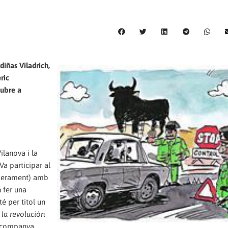
ñas Viladrich,
ric
tubre a
ilanova i la
Va participar al
liberament) amb
n fer una
té per titol un
 la revolución
va companya