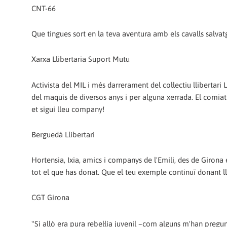
CNT-66
Que tingues sort en la teva aventura amb els cavalls salvat
Xarxa Llibertaria Suport Mutu
Activista del MIL i més darrerament del col·lectiu llibertar
del maquis de diversos anys i per alguna xerrada. El comiat 
et sigui lleu company!
Berguedà Llibertari
Hortensia, Ixia, amics i companys de l'Emili, des de Girona
tot el que has donat. Que el teu exemple continuï donant ll
CGT Girona
"Si allò era pura rebel·lia juvenil –com alguns m'han pregu