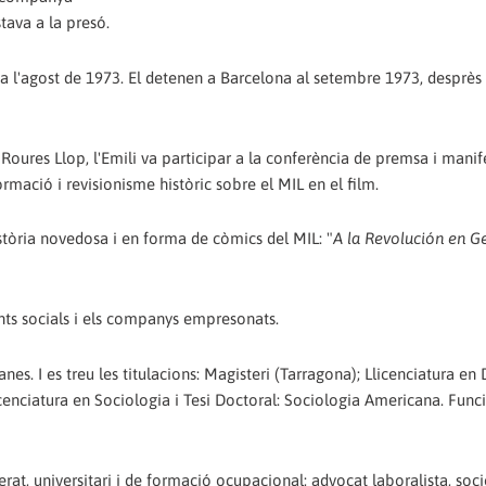
stava a la presó.
 a l'agost de 1973. El detenen a Barcelona al setembre 1973, desprès 
 Roures Llop, l'Emili va participar a la conferència de premsa i manif
rmació i revisionisme històric sobre el MIL en el film.
stòria novedosa i en forma de còmics del MIL: "
A la Revolución en G
ts socials i els companys empresonats.
nes. I es treu les titulacions: Magisteri (Tarragona); Llicenciatura en 
licenciatura en Sociologia i Tesi Doctoral: Sociologia Americana. Func
lerat, universitari i de formació ocupacional; advocat laboralista, soc