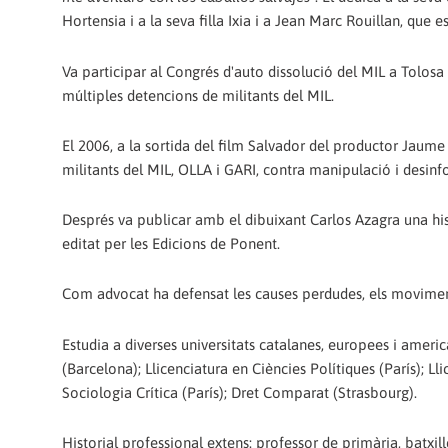
Hortensia i a la seva filla Ixia i a Jean Marc Rouillan, que e
Va participar al Congrés d'auto dissolució del MIL a Tolosa
múltiples detencions de militants del MIL.
El 2006, a la sortida del film Salvador del productor Jaume
militants del MIL, OLLA i GARI, contra manipulació i desinfo
Després va publicar amb el dibuixant Carlos Azagra una hi
editat per les Edicions de Ponent.
Com advocat ha defensat les causes perdudes, els movimen
Estudia a diverses universitats catalanes, europees i america
(Barcelona); Llicenciatura en Ciències Polítiques (París); L
Sociologia Crítica (París); Dret Comparat (Strasbourg).
Historial professional extens: professor de primària, batxil