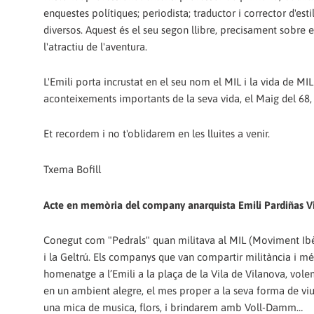
enquestes polítiques; periodista; traductor i corrector d'esti
diversos. Aquest és el seu segon llibre, precisament sobre e
l'atractiu de l'aventura.
L'Emili porta incrustat en el seu nom el MIL i la vida de MI
aconteixements importants de la seva vida, el Maig del 68,
Et recordem i no t'oblidarem en les lluites a venir.
Txema Bofill
Acte en memòria del company anarquista Emili Pardiñas Vil
Conegut com "Pedrals" quan militava al MIL (Moviment Ibèr
i la Geltrú. Els companys que van compartir militància i mé
homenatge a l’Emili a la plaça de la Vila de Vilanova, vole
en un ambient alegre, el mes proper a la seva forma de viure
una mica de musica, flors, i brindarem amb Voll-Damm…