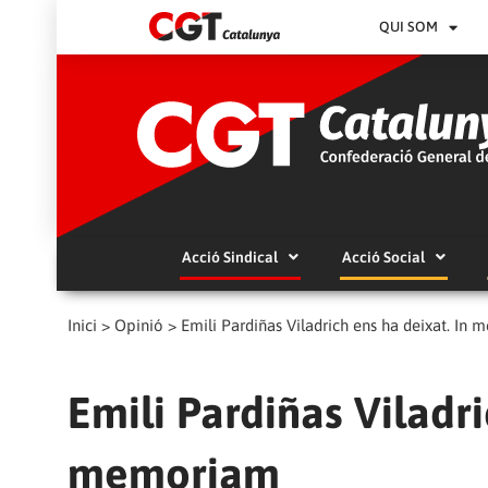
QUI SOM
Acció Sindical
Acció Social
Inici
>
Opinió
>
Emili Pardiñas Viladrich ens ha deixat. In
Emili Pardiñas Viladri
memoriam