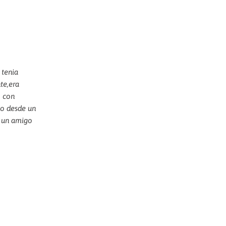
 tenia
te,era
o con
lo desde un
e un amigo