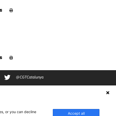
@CGTCatalunya
cgtcatalunya
CGTCatalunya
cgtcatalunya
es, or you can decline
Accept all