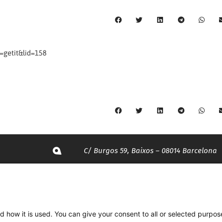
getit&lid=158
C/ Burgos 59, Baixos – 08014 Barcelona
spccc@
spcgtcatalunya.cat
935 120 481
d how it is used. You can give your consent to all or selected purpos