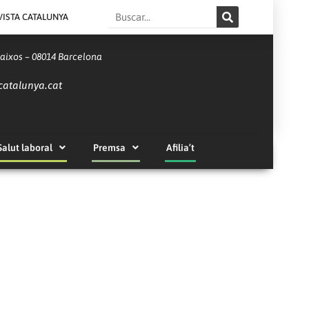
Search
VISTA CATALUNYA
Baixos – 08014 Barcelona
catalunya.cat
Salut laboral
Premsa
Afilia’t