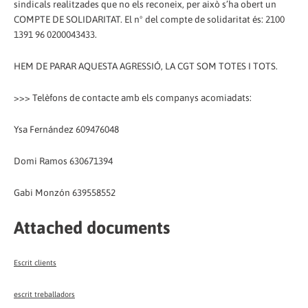
sindicals realitzades que no els reconeix, per això s’ha obert un
COMPTE DE SOLIDARITAT. El nº del compte de solidaritat és: 2100
1391 96 0200043433.
HEM DE PARAR AQUESTA AGRESSIÓ, LA CGT SOM TOTES I TOTS.
>>> Telèfons de contacte amb els companys acomiadats:
Ysa Fernández 609476048
Domi Ramos 630671394
Gabi Monzón 639558552
Attached documents
Escrit clients
escrit treballadors