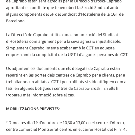
de Caprabo estan sent agredits per la Direcció d'Eroski-Caprabo,
aprofitant el conflicte que tenen obert la Secció Sindical amb
alguns components del SP del Sindicat d'Hosteleria de la CGT de
Barcelona.
La Direcció de Caprabo utilitza una comunicació del Sindicat
d'Hosteleria com argument per a la seva agressió injustificable.
Simplement Caprabo intenta acabar amb la CGT en aquesta
empresa amb la complicitat de la UGT i d'algunes persones de CGT.
Us adjuntem els documents que els delegats de Caprabo estan
repartint en les portes dels centres de Caprabo per a clients, per a
treballadors no afiliats a CGT i per a afiliats si s'identifiquen com a
tals, en algunes botigues i centres de Caprabo-Eroski. En ells hi
trobareu més informació sobre el cas.
MOBILITZACIONS PREVISTES:
* Dimecres dia 19 d’octubre de 10,30 a 13,00 en el centre d’Abrera,
centre comercial Montserrat centre, en el carrer Hostal del Pi nº 4 .