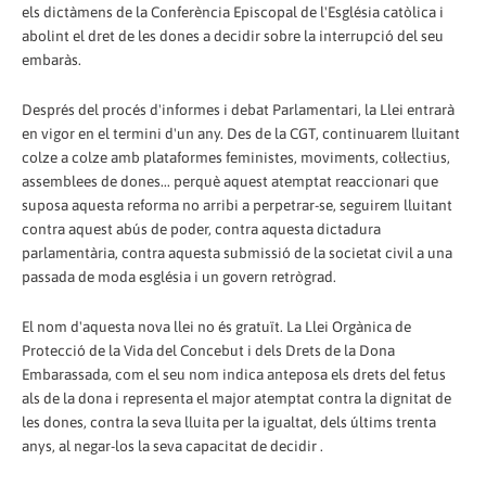
els dictàmens de la Conferència Episcopal de l'Església catòlica i
abolint el dret de les dones a decidir sobre la interrupció del seu
embaràs.
Després del procés d'informes i debat Parlamentari, la Llei entrarà
en vigor en el termini d'un any. Des de la CGT, continuarem lluitant
colze a colze amb plataformes feministes, moviments, col·lectius,
assemblees de dones... perquè aquest atemptat reaccionari que
suposa aquesta reforma no arribi a perpetrar-se, seguirem lluitant
contra aquest abús de poder, contra aquesta dictadura
parlamentària, contra aquesta submissió de la societat civil a una
passada de moda església i un govern retrògrad.
El nom d'aquesta nova llei no és gratuït. La Llei Orgànica de
Protecció de la Vida del Concebut i dels Drets de la Dona
Embarassada, com el seu nom indica anteposa els drets del fetus
als de la dona i representa el major atemptat contra la dignitat de
les dones, contra la seva lluita per la igualtat, dels últims trenta
anys, al negar-los la seva capacitat de decidir .