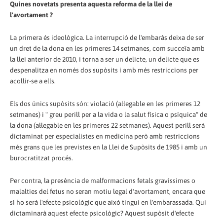
Quines novetats presenta aquesta reforma de la llei de
l'avortament ?
La primera és ideològica. La interrupció de l'embaràs deixa de ser
un dret de la dona en les primeres 14 setmanes, com succeïa amb
la llei anterior de 2010, i torna a ser un delicte, un delicte que es
despenalitza en només dos supòsits i amb més restriccions per
acollir-se a ells.
Els dos únics supòsits són: violació (al·legable en les primeres 12
setmanes) i " greu perill per a la vida o la salut física o psíquica" de
la dona (al·legable en les primeres 22 setmanes). Aquest perill serà
dictaminat per especialistes en medicina però amb restriccions
més grans que les previstes en la Llei de Supòsits de 1985 i amb un
burocratitzat procés.
Per contra, la presència de malformacions fetals gravíssimes o
malalties del fetus no seran motiu legal d'avortament, encara que
sí ho serà l'efecte psicològic que això tingui en l'embarassada. Qui
dictaminarà aquest efecte psicològic? Aquest supòsit d'efecte