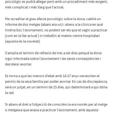
psicològic es podrà al·legar però amb un procediment més exigent,
més complicat i més llarg que l'actual.
Per acreditar el greu efecte psicològic sobre la dona, caldrà un
informe de dos metges (abans era un) i aliens a la clínica en què
tindria lloc l'avortament, no podent ser els que el vagin a practicar
(com en la llei actual ) ni treballin al mateix centre hospitalari
(aquesta és la novetat).
S'amplia el termini de reflexió de tres a set dies perquè la dona
sigui informada sobre l'avortament i les seves conseqüències i
decideixi avortar.
Es torna a que les menors d'edat amb 16-17 anys necessiten el
permís de la seva família per poder avortar. En cas de discrepància,
serà un jutjat, en un termini de 15 dies, qui determinarà a qui dóna
la raó.
Si abans el dret a l'objecció de consciència era només per al metge
o metgessa que anava a practicar l'avortament, amb aquesta