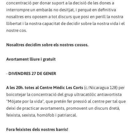
concentració per donar suport a la decisió de les dones a
interrompre un embaràs no desitjat, i perquè en definitiva
nosaltres ens oposem a tot discurs que posi en perill la nostra
llibertat i la nostra capacitat de decidir sobre la nostra vida i el
nostre cos.
Nosaltres decidim sobre els nostres cossos.
Avortament lliure i gratuït
-
DIVENDRES 27 DE GENER
A les 20h. totes al Centre Mèdic Les Corts
(c/Nicaragua 128) per
boicotejar la concentració del grup ultracatòlic antiavortista
"Mójate por la vida", que pretén fer pressió al centre per tal que
deixi de practicar avortaments, promovent un discurs dretà,
feixista, sexista, homòfob i patriarcal.
Fora feixistes dels nostres barris!