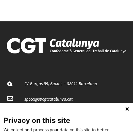
C/ Burgos 59, Baixos – 08014 Barcelona
spccc@
spcgtcatalunya.cat
935 120 481
Privacy on this site
We collect and process your data on this site to better
@CGTCatalunya