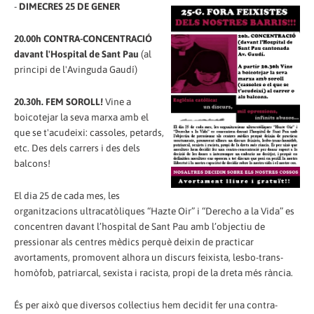
-
DIMECRES 25 DE GENER
20.00h CONTRA-CONCENTRACIÓ
davant l'Hospital de Sant Pau
(al
principi de l'Avinguda Gaudí)
20.30h. FEM SOROLL!
Vine a
boicotejar la seva marxa amb el
que se t'acudeixi: cassoles, petards,
etc. Des dels carrers i des dels
balcons!
El dia 25 de cada mes, les
organitzacions ultracatòliques “Hazte Oir” i “Derecho a la Vida” es
concentren davant l’hospital de Sant Pau amb l’objectiu de
pressionar als centres mèdics perquè deixin de practicar
avortaments, promovent alhora un discurs feixista, lesbo-trans-
homòfob, patriarcal, sexista i racista, propi de la dreta més rància.
És per això que diversos col·lectius hem decidit fer una contra-