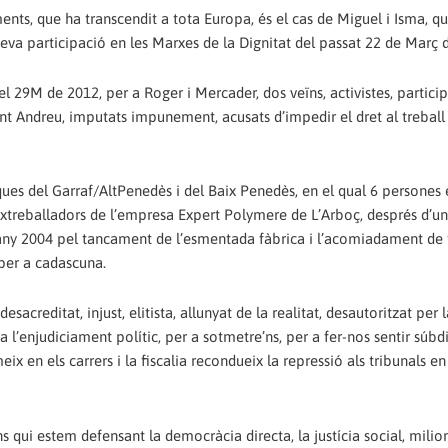
ents, que ha transcendit a tota Europa, és el cas de Miguel i Isma, q
eva participació en les Marxes de la Dignitat del passat 22 de Març 
el 29M de 2012, per a Roger i Mercader, dos veïns, activistes, particip
t Andreu, imputats impunement, acusats d’impedir el dret al treball 
ques del Garraf/AltPenedès i del Baix Penedès, en el qual 6 persones 
treballadors de l’empresa Expert Polymere de L’Arboç, després d’u
’any 2004 pel tancament de l’esmentada fàbrica i l’acomiadament de 
 per a cadascuna.
acreditat, injust, elitista, allunyat de la realitat, desautoritzat per 
 a l’enjudiciament polític, per a sotmetre’ns, per a fer-nos sentir súbdi
x en els carrers i la fiscalia recondueix la repressió als tribunals e
qui estem defensant la democràcia directa, la justícia social, milio