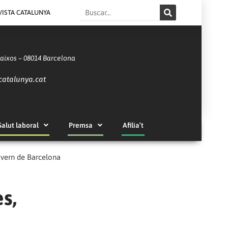
Search
VISTA CATALUNYA
Baixos – 08014 Barcelona
catalunya.cat
Salut laboral
Premsa
Afilia’t
Govern de Barcelona
s,