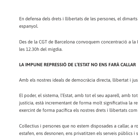
En defensa dels drets i llibertats de les persones, el dima
espanyol.
Des de la CGT de Barcelona convoquem concentració a la De
les 12.30h del migdia.
LA IMPUNE REPRESSIÓ DE L’ESTAT NO ENS FARÀ CALLAR
Amb els nostres ideals de democràcia directa, llibertat i just
El poder, el sistema, l’Estat, amb tot el seu aparell, amb to
justícia, està incrementant de forma molt significativa la 
exercint de forma pacífica els nostres drets i llibertats com s
Col·lectius i persones que no estem disposades a callar, 
estafen, ens desnonen, ens privatitzen els serveis públics i s