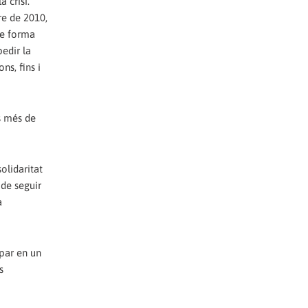
 crisi.
re de 2010,
 de forma
edir la
ns, fins i
s més de
olidaritat
 de seguir
a
ipar en un
s