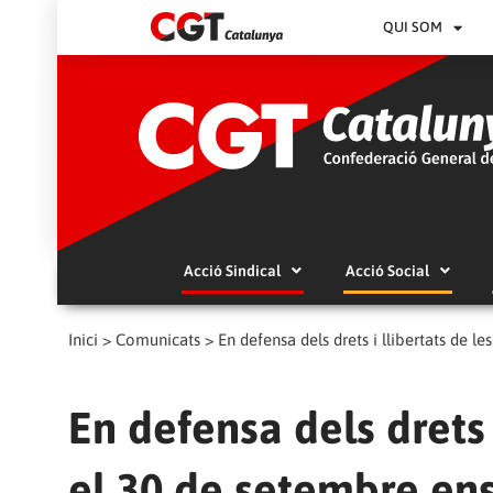
QUI SOM
Acció Sindical
Acció Social
Inici
>
Comunicats
>
En defensa dels drets i llibertats de
En defensa dels drets 
el 30 de setembre en