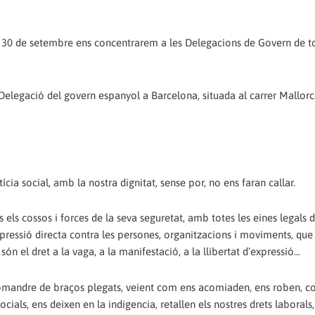
rts 30 de setembre ens concentrarem a les Delegacions de Govern de to
legació del govern espanyol a Barcelona, situada al carrer Mallorc
ícia social, amb la nostra dignitat, sense por, no ens faran callar.
ts els cossos i forces de la seva seguretat, amb totes les eines legals 
repressió directa contra les persones, organitzacions i moviments, qu
ón el dret a la vaga, a la manifestació, a la llibertat d’expressió...
a romandre de braços plegats, veient com ens acomiaden, ens roben, 
ocials, ens deixen en la indigencia, retallen els nostres drets laborals, 