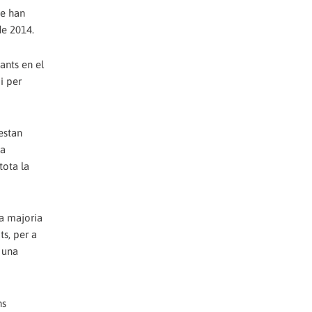
ue han
de 2014.
ants en el
i per
estan
na
tota la
la majoria
ts, per a
n una
ns