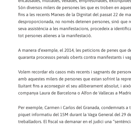
encausades, multades, vexades, empresonades, extorquides, ma
Són diversos milers de persones les que es troben en aques
fins a les recents Marxes de la Dignitat del passat 22 de ma
desproporcionada, no només detenen persones, sinó que ret
seva assistència a les manifestacions, procedeix a identific
tot persones alienes a la manifestació.
A manera d’exemple, el 2014, les peticions de penes que d
quaranta processos penals oberts contra manifestants i vagu
Volem recordar els casos més recents i sagnants de persone
amb aquestes milers de persones que estan sofrint la repre
lluitant fins a aconseguir el seu alliberament absolut, i a
companya Laura de Barcelona o Alfon de Vallecas a Madri
Per exemple, Carmen i Carlos del Granada, condemnats a tre
piquet informatiu del 15M durant la Vaga General del 29 de
treballadors. El fiscal va demanar en el judici una “sentènc