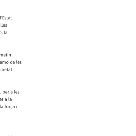
l’Estat
lles
, la
rmetin
a amo de les
guretat
 per a les
et a la
la força i