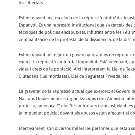
les llibertats.
Estem davant una escalada de la repressió arbitrària, injusti
Espanyol. És una repressió institucional que s’exerceix des 
tècniques de policies encaputxats, infiltrats entre les i els
criminalització de la protesta, de la dissidència, de la discre
Estem davant un règim, un govern que, a més de reprimir, est
exercir la repressió amb total impunitat. Està adequant, apr
vides i drets de la població. Així interpretem la Llei de Tax
Ciutadana (llei mordassa), Llei de Seguretat Privada, etc.
La gravetat de la repressió actual que exerceix el Govern d
Nacions Unides ni per a organitzacions com Amnistia Interna
protesta, amenaçat!” diu: “les autoritats estan asfixiant les
la impunitat policial davant els abusos estan afectant el dret
Efectivament, són diversos milers les persones que estan sen