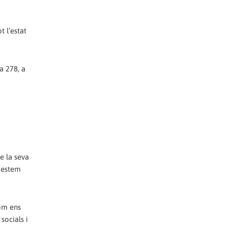
t l’estat
a 278, a
de la seva
e estem
com ens
socials i