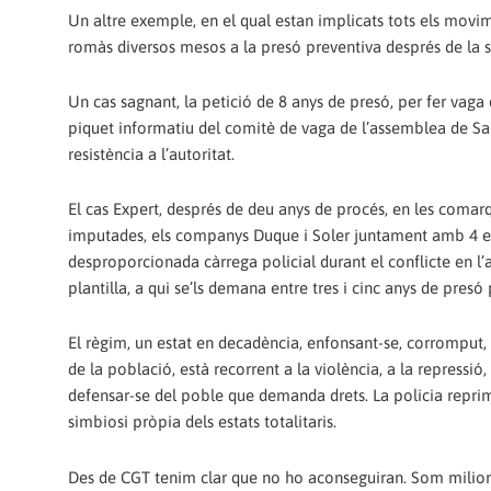
Un altre exemple, en el qual estan implicats tots els movim
romàs diversos mesos a la presó preventiva després de la s
Un cas sagnant, la petició de 8 anys de presó, per fer vaga 
piquet informatiu del comitè de vaga de l’assemblea de San
resistència a l’autoritat.
El cas Expert, després de deu anys de procés, en les comar
imputades, els companys Duque i Soler juntament amb 4 ex
desproporcionada càrrega policial durant el conflicte en l
plantilla, a qui se’ls demana entre tres i cinc anys de presó
El règim, un estat en decadència, enfonsant-se, corromput, des
de la població, està recorrent a la violència, a la repressió,
defensar-se del poble que demanda drets. La policia reprimei
simbiosi pròpia dels estats totalitaris.
Des de CGT tenim clar que no ho aconseguiran. Som milions 