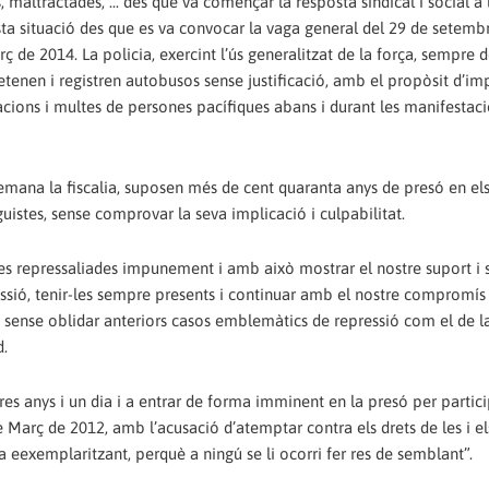
ltractades, ... des que va començar la resposta sindical i social a la
ta situació des que es va convocar la vaga general del 29 de setemb
rç de 2014. La policia, exercint l’ús generalitzat de la força, sempre
enen i registren autobusos sense justificació, amb el propòsit d’imp
acions i multes de persones pacífiques abans i durant les manifestacio
emana la fiscalia, suposen més de cent quaranta anys de presó en el
istes, sense comprovar la seva implicació i culpabilitat.
s repressaliades impunement i amb això mostrar el nostre suport i s
ssió, tenir-les sempre presents i continuar amb el nostre compromís
ixò sense oblidar anteriors casos emblemàtics de repressió com el de l
d.
s anys i un dia i a entrar de forma imminent en la presó per partic
 Març de 2012, amb l’acusació d’atemptar contra els drets de les i el
ia eexemplaritzant, perquè a ningú se li ocorri fer res de semblant”.