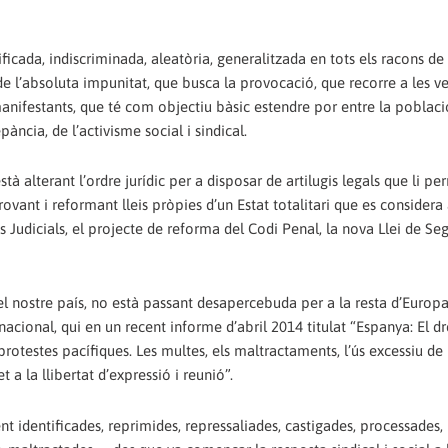
ficada, indiscriminada, aleatòria, generalitzada en tots els racons de 
de l’absoluta impunitat, que busca la provocació, que recorre a les ve
 manifestants, que té com objectiu bàsic estendre por entre la població
pància, de l’activisme social i sindical.
à alterant l’ordre jurídic per a disposar de artilugis legals que li pe
ovant i reformant lleis pròpies d’un Estat totalitari que es consider
es Judicials, el projecte de reforma del Codi Penal, la nova Llei de Se
el nostre país, no està passant desapercebuda per a la resta d’Europa,
cional, qui en un recent informe d’abril 2014 titulat “Espanya: El dr
 protestes pacífiques. Les multes, els maltractaments, l’ús excessiu de 
 a la llibertat d’expressió i reunió”.
t identificades, reprimides, repressaliades, castigades, processades,