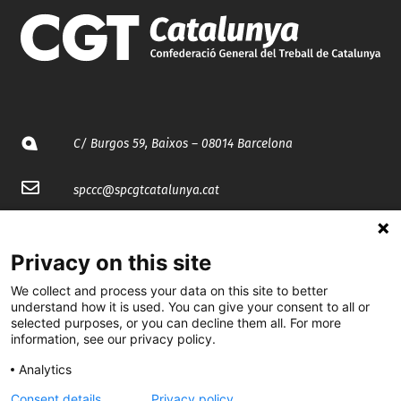
C/ Burgos 59, Baixos – 08014 Barcelona
spccc@
spcgtcatalunya.cat
935 120 481
Privacy on this site
@CGTCatalunya
We collect and process your data on this site to better
understand how it is used. You can give your consent to all or
selected purposes, or you can decline them all. For more
cgtcatalunya
information, see our privacy policy.
CGTCatalunya
Analytics
cgtcatalunya
Consent details
Privacy policy