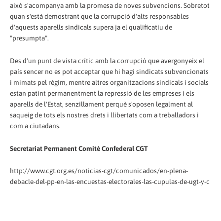
això s'acompanya amb la promesa de noves subvencions. Sobretot
quan s'està demostrant que la corrupció d'alts responsables
d'aquests aparells sindicals supera ja el qualificatiu de
"presumpta".
Des d'un punt de vista crític amb la corrupció que avergonyeix el
país sencer no es pot acceptar que hi hagi sindicats subvencionats
i mimats pel règim, mentre altres organitzacions sindicals i socials
estan patint permanentment la repressió de les empreses i els
aparells de l'Estat, senzillament perquè s'oposen legalment al
saqueig de tots els nostres drets i llibertats com a treballadors i
com a ciutadans.
Secretariat Permanent Comitè Confederal CGT
http://www.cgt.org.es/noticias-cgt/comunicados/en-plena-
debacle-del-pp-en-las-encuestas-electorales-las-cupulas-de-ugt-y-c