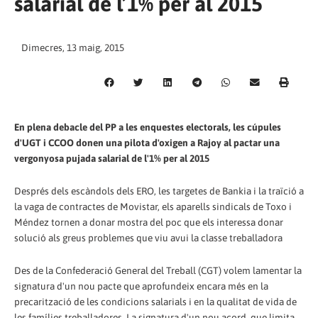
salarial de l’1% per al 2015
Dimecres, 13 maig, 2015
En plena debacle del PP a les enquestes electorals, les cúpules
d'UGT i CCOO donen una pilota d'oxigen a Rajoy al pactar una
vergonyosa pujada salarial de l'1% per al 2015
Després dels escàndols dels ERO, les targetes de Bankia i la traïció a
la vaga de contractes de Movistar, els aparells sindicals de Toxo i
Méndez tornen a donar mostra del poc que els interessa donar
solució als greus problemes que viu avui la classe treballadora
Des de la Confederació General del Treball (CGT) volem lamentar la
signatura d'un nou pacte que aprofundeix encara més en la
precarització de les condicions salarials i en la qualitat de vida de
les famílies treballadores. La signatura d'un nou acord, que limita