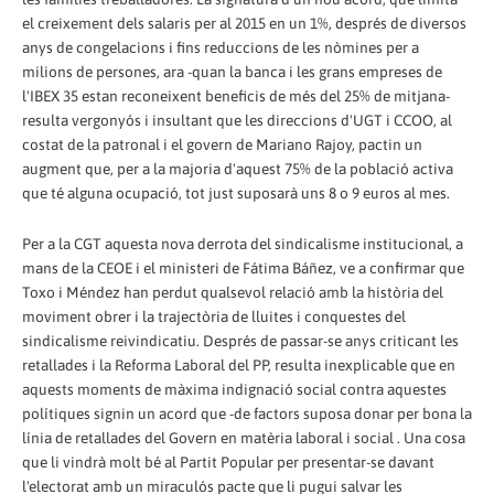
el creixement dels salaris per al 2015 en un 1%, després de diversos
anys de congelacions i fins reduccions de les nòmines per a
milions de persones, ara -quan la banca i les grans empreses de
l'IBEX 35 estan reconeixent beneficis de més del 25% de mitjana-
resulta vergonyós i insultant que les direccions d'UGT i CCOO, al
costat de la patronal i el govern de Mariano Rajoy, pactin un
augment que, per a la majoria d'aquest 75% de la població activa
que té alguna ocupació, tot just suposarà uns 8 o 9 euros al mes.
Per a la CGT aquesta nova derrota del sindicalisme institucional, a
mans de la CEOE i el ministeri de Fátima Báñez, ve a confirmar que
Toxo i Méndez han perdut qualsevol relació amb la història del
moviment obrer i la trajectòria de lluites i conquestes del
sindicalisme reivindicatiu. Després de passar-se anys criticant les
retallades i la Reforma Laboral del PP, resulta inexplicable que en
aquests moments de màxima indignació social contra aquestes
polítiques signin un acord que -de factors suposa donar per bona la
línia de retallades del Govern en matèria laboral i social . Una cosa
que li vindrà molt bé al Partit Popular per presentar-se davant
l'electorat amb un miraculós pacte que li pugui salvar les