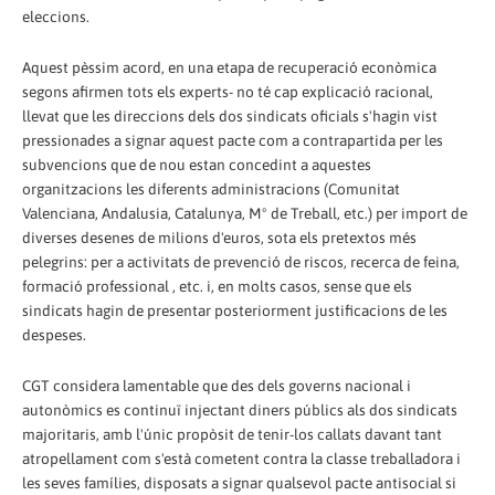
eleccions.
Aquest pèssim acord, en una etapa de recuperació econòmica
segons afirmen tots els experts- no té cap explicació racional,
llevat que les direccions dels dos sindicats oficials s'hagin vist
pressionades a signar aquest pacte com a contrapartida per les
subvencions que de nou estan concedint a aquestes
organitzacions les diferents administracions (Comunitat
Valenciana, Andalusia, Catalunya, Mº de Treball, etc.) per import de
diverses desenes de milions d'euros, sota els pretextos més
pelegrins: per a activitats de prevenció de riscos, recerca de feina,
formació professional , etc. i, en molts casos, sense que els
sindicats hagin de presentar posteriorment justificacions de les
despeses.
CGT considera lamentable que des dels governs nacional i
autonòmics es continuï injectant diners públics als dos sindicats
majoritaris, amb l'únic propòsit de tenir-los callats davant tant
atropellament com s'està cometent contra la classe treballadora i
les seves famílies, disposats a signar qualsevol pacte antisocial si