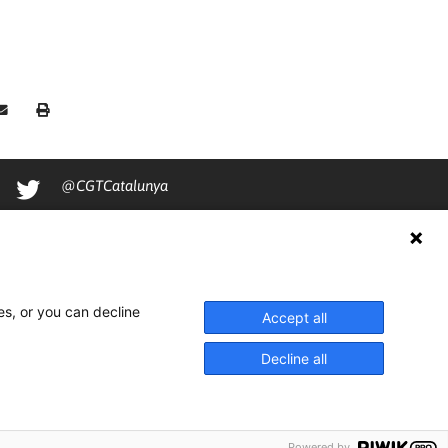
@CGTCatalunya
cgtcatalunya
CGTCatalunya
cgtcatalunya
es, or you can decline
Accept all
Decline all
Powered by