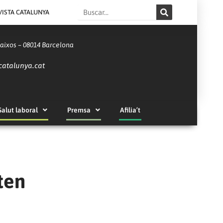
Search
VISTA CATALUNYA
Baixos – 08014 Barcelona
catalunya.cat
Salut laboral
Premsa
Afilia’t
ten