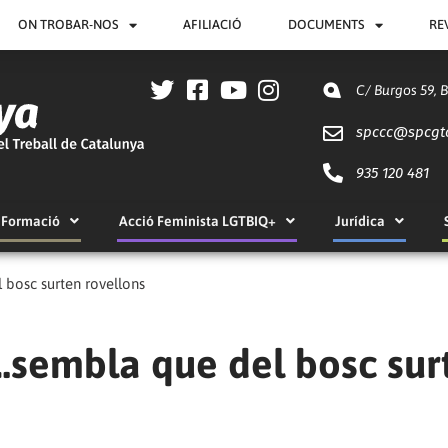
ON TROBAR-NOS
AFILIACIÓ
DOCUMENTS
RE
C/ Burgos 59, 
spccc@
spcgt
935 120 481
Formació
Acció Feminista LGTBIQ+
Jurídica
 bosc surten rovellons
…sembla que del bosc sur