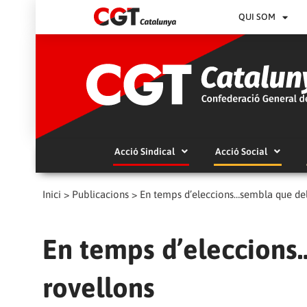
QUI SOM
Acció Sindical
Acció Social
Inici
>
Publicacions
>
En temps d’eleccions…sembla que del
En temps d’eleccions
rovellons