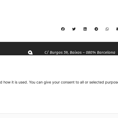
C/ Burgos 59, Baixos – 08014 Barcelona
spccc@
spcgtcatalunya.cat
d how it is used. You can give your consent to all or selected purpos
935 120 481
Desenvolupat per