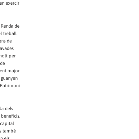
en exercir
a Renda de
 treball.
ens de
ravades
molt per
 de
ment major
i guanyen
 Patrimoni
da dels
 beneficis.
capital
ls també
n els