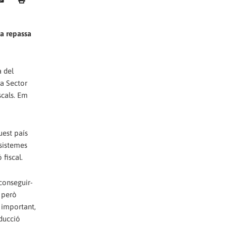
ta repassa
a del
 a Sector
scals. Em
uest país
 sistemes
fiscal.
aconseguir-
, però
s important,
ducció