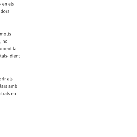
 en els
adors
 molts
, no
vament la
tals- dient
rir als
pulars amb
trals en