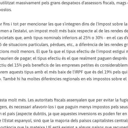
utilitzat massivament pels grans despatxos d'assessors fiscals, mags 
postos.
r fins i tot per mencionar les que s'integren dins de l'Impost sobre l
men a l'estalvi, un impost molt més baix respecte al de les rendes del
ocietats que, amb tipus nominals inferiors al 25% o 30% - en el cas d'
 de situacions particulars, pèrdues, etc., a diferència de les rendes g
ns molt menors. El que fa que el tipus efectiu de l'impost estigui 
e haurien de pagar; el tipus efectiu és el que realment paguen després
ctiu del 15% pels beneficis de les empreses petites és considerable
arem aquests tipus amb el més baix de l'IRPF que és del 19% pels qu
 També hi ha moltes diferències regionals en els impostos sobre el
basta molt més. Les autoritats fiscals assenyalen que per evitar la fugi
angers, és necessari afavorir-los i que paguin menys impostos pels seus
n el país (aspecte dubtós, ja que aquestes inversions es poden fer en 
l'Estat espanyol, sinó que la majoria dels països capitalistes centra
mportància que la mateixa UE està exigint a alguns països que recuperi