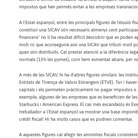
impostos que han permès evitar a les empreses transnacion
A l'Estat espanyol, entre les principals figures de l'elusió 
constituir una SICAV són necessaris almenys cent participan
financera" no li ha resultat difícil descobrir que es poden a
molt ric que aconseguirà així una SICAV que tributi molt p
quan són distribuïts. Cal prestar atenció a la diferència le
normals (15% les pymes), com hem esmentat abans, per no 
A més de les SICAV, hi ha d'altres figures similars: les Instituc
Entitats de Tinença de Valors Estrangers (ETVE). Tot i haver
capitals i els permeten pràcticament no pagar impostos o pa
exemple, algunes de les empreses que es beneficien de les
Starbucks i American Express. El cas més escandalós és Ex
treballador a l'Estat espanyol va mostrar una base imponible
crèdit fiscal! Hi ha molts casos que es podrien comentar.
A aquestes figures cal afegir les amnisties fiscals consisten