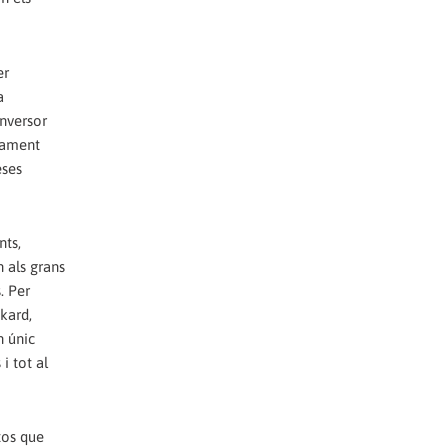
er
a
inversor
icament
eses
nts,
n als grans
. Per
kard,
n únic
i tot al
stos que