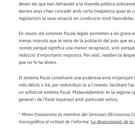
deuen els que han defraudat a la hisenda pública prèviamen
darrers anys s'han concedit amb certa freqüència quan és c
regularitzin la seva situació en condicions molt favorables.
En resum, els sistemes fiscals legals permeten a les grans 
menys imposts que la resta de la població del país que es gu
només perquè significa una menor recaptació, sinó perquè 
reducció d'importants impostos. Per això, retallen la despes
que no hi ha diners.
El sistema fiscal constitueix una poderosa eina mitjançant l
més dèbils o bé, per redistribuir-la a l'inrevés: facilitant 
un sofisticat sistema fiscal. Malauradament, és la segona o
general i de l'Estat espanyol amb particular esforç.
*
Miren Etxezarreta és membre del Seminari d´Economia Crít
monogràfica al voltant de l'informe '
La despossessió de la 