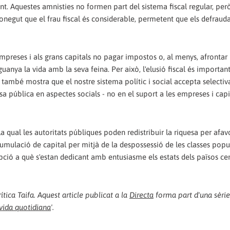
t. Aquestes amnisties no formen part del sistema fiscal regular, però
onegut que el frau fiscal és considerable, permetent que els defraud
empreses i als grans capitals no pagar impostos o, al menys, afrontar
anya la vida amb la seva feina. Per això, l'elusió fiscal és important
també mostra que el nostre sistema polític i social accepta selecti
a pública en aspectes socials - no en el suport a les empreses i capi
a qual les autoritats públiques poden redistribuir la riquesa per afavo
l'acumulació de capital per mitjà de la despossessió de les classes po
pció a què s'estan dedicant amb entusiasme els estats dels països cen
ica Taifa. Aquest article publicat a la
Directa
forma part d'una sèrie
vida quotidiana
'.