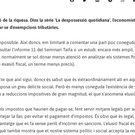
 de la riquesa. Dins la sèrie 'La despossessió quotidiana', l'economis
ar-se d'exempcions tributàries.
 impossible. Així doncs, em limitaré a comentar una part poc conegud
sultar l'informe 11 del Seminari Taifa o un estudi, encara més ampli,
què normalment se sol donar menys atenció en analitzar els sistemes fi
 evasió fiscal, un terme menys precís).
recte que així sigui, doncs és sabut que és extraordinàriament alt en aq
suposa un greu delicte social. Però és menys coneguda l'existència de
n a reduccions impositives de gran magnitud, el que s'anomena elusió 
r els impostos que haurien de pagar-se, fent servir mitjans legals per 
rtejar la llei, per evitar el pagament d'impostos. És obvi que és legal
tatge que es fa sense perill d'incórrer en sancions. L'elusió fiscal é
uè també mostra que el nostre sistema polític i social accepta la re