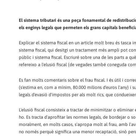
El sistema tributari és una peça fonamental de redistribució
els enginys legals que permeten els grans capitals benefici
Explicar el sistema fiscal en un article molt breu és tasca
sistema fiscal, qui desitgi un tractament més ampli pot con
públic i sistema fiscal. Escriuré sobre una de les parts a 
refereixo a l'elusió fiscal (de vegades també coneguda com
Es fan molts comentaris sobre el frau fiscal. I és útil i cor
(s'estima en, com a mínim, 80.000 milions d'euros l'any) i 
legals d'evasió d'impostos per als molt rics, que condueixe
L'elusió fiscal consisteix a tractar de minimitzar o elimina
ho. Es tracta d'aprofitar les normes legals, de bordejar o so
moralment, en molts casos, s'apropa molt al frau, amb l'avan
no només perquè significa una menor recaptació, sinó perq