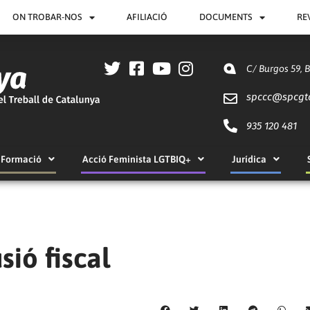
ON TROBAR-NOS
AFILIACIÓ
DOCUMENTS
RE
C/ Burgos 59, 
spccc@
spcgt
935 120 481
Formació
Acció Feminista LGTBIQ+
Jurídica
sió fiscal