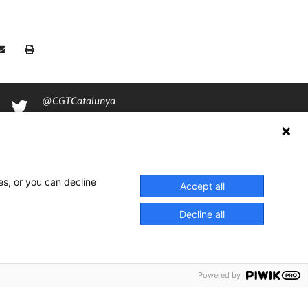
@CGTCatalunya
cgtcatalunya
CGTCatalunya
cgtcatalunya
es, or you can decline
Accept all
Decline all
Powered by