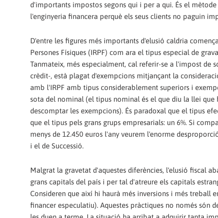
d'importants impostos segons qui i per a qui. És el mètode 
l'enginyeria financera perquè els seus clients no paguin im
D'entre les figures més importants d'elusió caldria comença
Persones Físiques (IRPF) com ara el tipus especial de grava
Tanmateix, més especialment, cal referir-se a l'impost de s
crèdit-, està plagat d'exempcions mitjançant la consideració
amb l'IRPF amb tipus considerablement superiors i exempcio
sota del nominal (el tipus nominal és el que diu la llei qu
descomptar les exempcions). És paradoxal que el tipus efe
que el tipus pels grans grups empresarials: un 6%. Si comp
menys de 12.450 euros l'any veurem l'enorme desproporció.
i el de Successió.
Malgrat la gravetat d'aquestes diferències, l'elusió fiscal a
grans capitals del país i per tal d'atreure els capitals estr
Consideren que així hi haurà més inversions i més treball e
financer especulatiu). Aquestes pràctiques no només són de 
les duen a terme. La situació ha arribat a adquirir tanta i