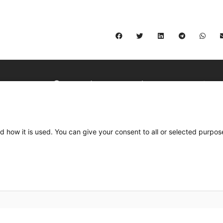
C/ Burgos 59, Baixos – 08014 Barcelona
spccc@
spcgtcatalunya.cat
d how it is used. You can give your consent to all or selected purpos
935 120 481
Desenvolupat per