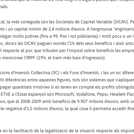
als.
fiscal, la més coneguda són les Societats de Capital Variable (SICAV). P
ts i un capital mínim de 2,4 milions d'euros. A l'enginyosa "enginyeri
plegar molts pobres (fins a 99, fins i tot pidolaires) i molt pocs o un 
oc, doncs les SICAV paguen només l'1% dels seus beneficis i això ún
gal respecte al poc que tributen per l'impost sobre beneficis les empr
mencionar l'IRPF (19%, el tram més baix d'ingressos).
ions d'Inversió Col·lectiva (IIC) i els Fons d'Inversió, i les un xic difere
-hi diferències entre aquestes figures, tots són sistemes que s'aplique
gar quantitats irrisòries si es tenen en compte els profits obtinguts
 ETVE a l'Estat espanyol són Microsoft, Vodafone, Pepsi, Hewlett-Pac
xon, que el 2008-2009 amb beneficis de 9.907 milions d'euros, amb u
 negativa d'1,5 milions d'euros, la qual cosa li permetia accedir fins 
ts en la facilitació de la legalització de la situació respecte als impo