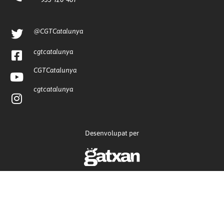
@CGTCatalunya
cgtcatalunya
CGTCatalunya
cgtcatalunya
Desenvolupat per