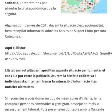
sanitaria
, i preprem-nos per
afrontar la crisi econòmica que la
seguirà.
Algunes companyes de CGT , davant la situació d'excepcionalitat,
hem recopilat informació sobre les Xarxes de Suport Mutu per tota
Catalunya.
Aquí el llistat
:
https://docs.google.com/document/d/1NJo4DwksAzH2A9o1_GopulF
usp=drivesdk
L'
Estat ens vol aïllades i aprofiten aquesta situació per fomentar el
caos i la por entre la població. Aturem la histèria col·lectiva i
individualista, intentem frenar la saturació d'informació i les
notícies alarmistes
.
Si necessites o pots donar un cop de màen cures d'infants, fer la
compra a persones confinades o gent gran, passejar animals, o
assessorament laboral. Pots posar-te en contacte amb la Xarxa de