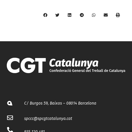
C/ Burgos 59, Baixos – 08014 Barcelona
spccc@
spcgtcatalunya.cat
935 120 481