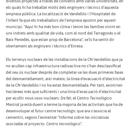
diversos projectes a través de convenis amb varies universitats, en
els quals hi ha treballat molts dels enginyers i tècnics d’aquesta
empresa pública. La localització de Vandellós i l’Hospitalet de
l’Infant fa que els treballadors de l’empresa apostin per aquest
municipi. “Aquí hi ha més bon clima i tenim les famílies vivint en
uns indrets amb qualitat de vida, com el nord del Tarragonès o el
Baix Penedès, que estan prop de Barcelona”, se’ls ha sentit dir
obertament als enginyers i tècnics d’Enresa.
Els terrenys nuclears de les instal·lacions de la CN Vandellós que ja
no acullen cap infraestructura radioactiva no s’han desclassificat
del seu ús nuclear després de completar-se les dues primeres fases
del desmantellament, així mateix, la línea d'evacuació d’electricitat
de la CN Vandellòs I no ha estat desmantellada. Per tant, existirien
hectàrees més que suficients i una línia d’evacuació d’electricitat
per acollir nous usos nuclears. De fet, el
Centro Tecnológico
Mestral
ja està duent a terme la majoria de les activitats que ha de
desenvolupar el futur centre tecnològic que ara s’associa al
cementiri, segons l’esmentat “
Informe sobre las iniciativas
asociadas al proyecto. Centro tecnológico
”.