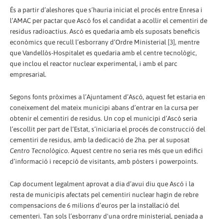
És a partir d’aleshores que s’hauria iniciat el procés entre Enresa i
l’AMAC per pactar que Ascó fos el candidat a acollir el cementiri de
residus radioactius. Ascó es quedaria amb els suposats beneficis
econòmics que recull l’esborrany d’Ordre Ministerial [3], mentre
que Vandellòs-Hospitalet es quedaria amb el centre tecnològic,
que inclou el reactor nuclear experimental, i amb el parc
empresarial.
Segons fonts pròximes a l’Ajuntament d’Ascó, aquest fet estaria en
coneixement del mateix municipi abans d’entrar en la cursa per
obtenir el cementiri de residus. Un cop el municipi d’Ascó seria
l’escollit per part de l’Estat, s’iniciaria el procés de construcció del
cementiri de residus, amb la dedicació de 2ha. per al suposat
Centro Tecnològico
. Aquest centre no seria res més que un edifici
d’informació i recepció de visitants, amb pòsters i powerpoints.
Cap document legalment aprovat a dia d’avui diu que Ascó i la
resta de municipis afectats pel cementiri nuclear hagin de rebre
compensacions de 6 milions d’euros per la instal·lació del
cementeri. Tan sols l’esborrany d'una ordre ministerial, penjada a