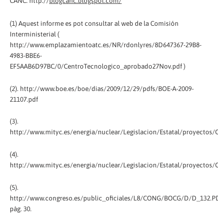
CANC: http://
blogcanc.blogspot.com/
(1) Aquest informe es pot consultar al web de la Comisión
Interministerial (
http://www.emplazamientoatc.es/NR/rdonlyres/8D647367-29B8-
4983-BBE6-
EF5AAB6D97BC/0/CentroTecnologico_aprobado27Nov.pdf )
(2). http://www.boe.es/boe/dias/2009/12/29/pdfs/BOE-A-2009-
21107.pdf
(3).
http://www.mityc.es/energia/nuclear/Legislacion/Estatal/proyectos/
(4).
http://www.mityc.es/energia/nuclear/Legislacion/Estatal/proyectos/
(5).
http://www.congreso.es/public_oficiales/L8/CONG/BOCG/D/D_132.P
pàg. 30.