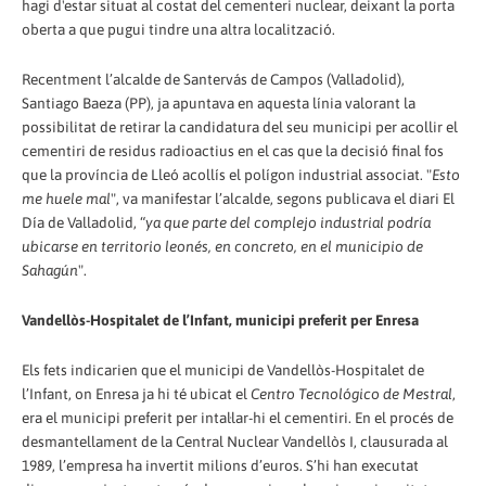
hagi d'estar situat al costat del cementeri nuclear, deixant la porta
oberta a que pugui tindre una altra localització.
Recentment l’alcalde de Santervás de Campos (Valladolid),
Santiago Baeza (PP), ja apuntava en aquesta línia valorant la
possibilitat de retirar la candidatura del seu municipi per acollir el
cementiri de residus radioactius en el cas que la decisió final fos
que la província de Lleó acollís el polígon industrial associat. "
Esto
me huele mal
", va manifestar l’alcalde, segons publicava el diari El
Día de Valladolid, “
ya que parte del complejo industrial podría
ubicarse en territorio leonés, en concreto, en el municipio de
Sahagún
".
Vandellòs-Hospitalet de l’Infant, municipi preferit per Enresa
Els fets indicarien que el municipi de Vandellòs-Hospitalet de
l’Infant, on Enresa ja hi té ubicat el
Centro Tecnológico de Mestral
,
era el municipi preferit per intal·lar-hi el cementiri. En el procés de
desmantellament de la Central Nuclear Vandellòs I, clausurada al
1989, l’empresa ha invertit milions d’euros. S’hi han executat