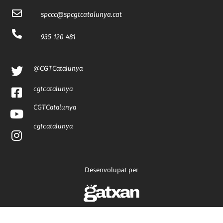
spccc@
spcgtcatalunya.cat
935 120 481
@CGTCatalunya
cgtcatalunya
CGTCatalunya
cgtcatalunya
Desenvolupat per