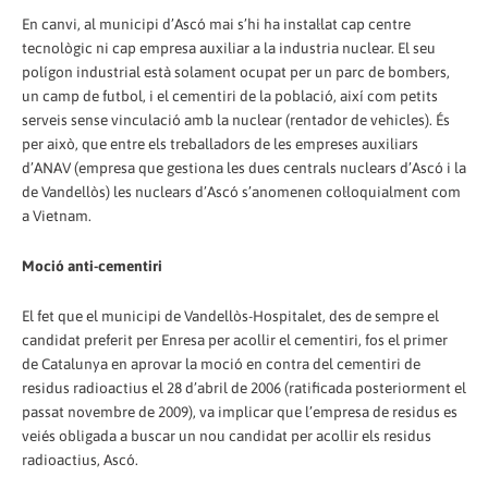
En canvi, al municipi d’Ascó mai s’hi ha instal·lat cap centre
tecnològic ni cap empresa auxiliar a la industria nuclear. El seu
polígon industrial està solament ocupat per un parc de bombers,
un camp de futbol, i el cementiri de la població, així com petits
serveis sense vinculació amb la nuclear (rentador de vehicles). És
per això, que entre els treballadors de les empreses auxiliars
d’ANAV (empresa que gestiona les dues centrals nuclears d’Ascó i la
de Vandellòs) les nuclears d’Ascó s’anomenen col·loquialment com
a Vietnam.
Moció anti-cementiri
El fet que el municipi de Vandellòs-Hospitalet, des de sempre el
candidat preferit per Enresa per acollir el cementiri, fos el primer
de Catalunya en aprovar la moció en contra del cementiri de
residus radioactius el 28 d’abril de 2006 (ratificada posteriorment el
passat novembre de 2009), va implicar que l’empresa de residus es
veiés obligada a buscar un nou candidat per acollir els residus
radioactius, Ascó.