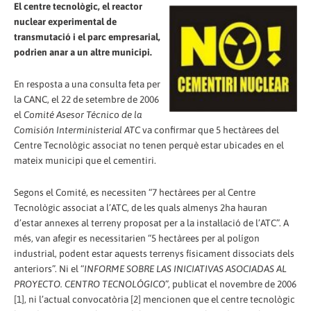
El centre tecnològic, el reactor
nuclear experimental de
transmutació i el parc empresarial,
podrien anar a un altre municipi.
En resposta a una consulta feta per
la CANC, el 22 de setembre de 2006
el
Comité Asesor Técnico de la
Comisión Interministerial ATC
va confirmar que 5 hectàrees del
Centre Tecnològic associat no tenen perquè estar ubicades en el
mateix municipi que el cementiri.
Segons el Comité, es necessiten “7 hectàrees per al Centre
Tecnològic associat a l’ATC, de les quals almenys 2ha hauran
d’estar annexes al terreny proposat per a la instal·lació de l’ATC”. A
més, van afegir es necessitarien “5 hectàrees per al polígon
industrial, podent estar aquests terrenys físicament dissociats dels
anteriors”. Ni el “
INFORME SOBRE LAS INICIATIVAS ASOCIADAS AL
PROYECTO. CENTRO TECNOLÓGICO
”, publicat el novembre de 2006
[1], ni l’actual convocatòria [2] mencionen que el centre tecnològic