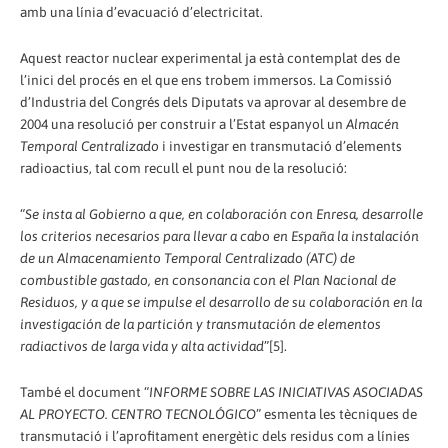
amb una línia d’evacuació d’electricitat.
Aquest reactor nuclear experimental ja està contemplat des de
l’inici del procés en el que ens trobem immersos. La Comissió
d’Industria del Congrés dels Diputats va aprovar al desembre de
2004 una resolució per construir a l’Estat espanyol un
Almacén
Temporal Centralizado
i investigar en transmutació d’elements
radioactius, tal com recull el punt nou de la resolució:
“
Se insta al Gobierno a que, en colaboración con Enresa, desarrolle
los criterios necesarios para llevar a cabo en España la instalación
de un Almacenamiento Temporal Centralizado (ATC) de
combustible gastado, en consonancia con el Plan Nacional de
Residuos, y a que se impulse el desarrollo de su colaboración en la
investigación de la partición y transmutación de elementos
radiactivos de larga vida y alta actividad
”[5].
També el document “
INFORME SOBRE LAS INICIATIVAS ASOCIADAS
AL PROYECTO. CENTRO TECNOLÓGICO
” esmenta les tècniques de
transmutació i l’aprofitament energètic dels residus com a línies