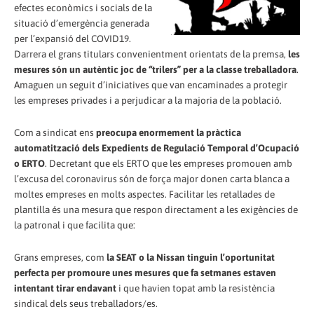
efectes econòmics i socials de la
situació d’emergència generada
per l’expansió del COVID19.
Darrera el grans titulars convenientment orientats de la premsa,
les
mesures són un autèntic joc de “trilers” per a la classe treballadora
.
Amaguen un seguit d’iniciatives que van encaminades a protegir
les empreses privades i a perjudicar a la majoria de la població.
Com a sindicat ens
preocupa enormement la pràctica
automatització dels Expedients de Regulació Temporal d’Ocupació
o ERTO
. Decretant que els ERTO que les empreses promouen amb
l’excusa del coronavirus són de força major donen carta blanca a
moltes empreses en molts aspectes. Facilitar les retallades de
plantilla és una mesura que respon directament a les exigències de
la patronal i que facilita que:
Grans empreses, com
la SEAT o la Nissan tinguin l’oportunitat
perfecta per promoure unes mesures que fa setmanes estaven
intentant tirar endavant
i que havien topat amb la resistència
sindical dels seus treballadors/es.