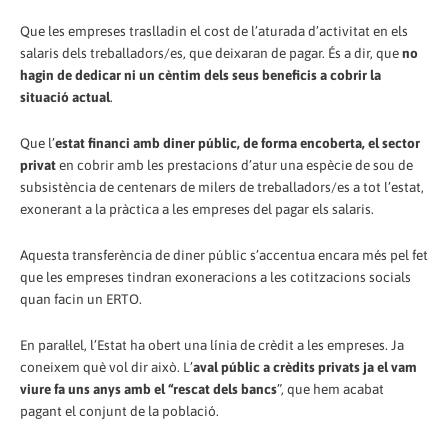
Que les empreses traslladin el cost de l’aturada d’activitat en els
salaris dels treballadors/es, que deixaran de pagar. És a dir, que
no
hagin de dedicar ni un cèntim dels seus beneficis a cobrir la
situació actual
.
Que l’
estat financi amb diner públic, de forma encoberta, el sector
privat
en cobrir amb les prestacions d’atur una espècie de sou de
subsistència de centenars de milers de treballadors/es a tot l’estat,
exonerant a la pràctica a les empreses del pagar els salaris.
Aquesta transferència de diner públic s’accentua encara més pel fet
que les empreses tindran exoneracions a les cotitzacions socials
quan facin un ERTO.
En paral·lel, l’Estat ha obert una línia de crèdit a les empreses. Ja
coneixem què vol dir això. L’
aval públic a crèdits privats ja el vam
viure fa uns anys amb el “rescat dels bancs
”, que hem acabat
pagant el conjunt de la població.