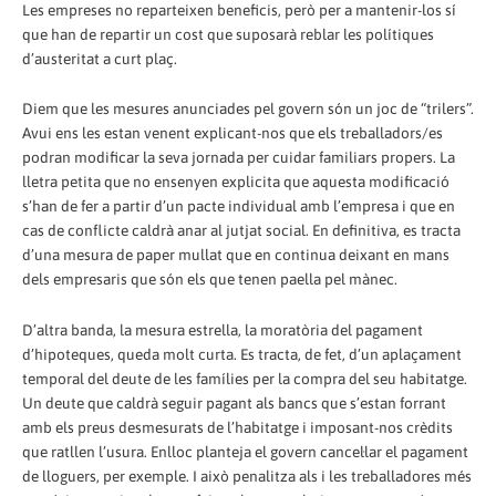
Les empreses no reparteixen beneficis, però per a mantenir-los sí
que han de repartir un cost que suposarà reblar les polítiques
d’austeritat a curt plaç.
Diem que les mesures anunciades pel govern són un joc de “trilers”.
Avui ens les estan venent explicant-nos que els treballadors/es
podran modificar la seva jornada per cuidar familiars propers. La
lletra petita que no ensenyen explicita que aquesta modificació
s’han de fer a partir d’un pacte individual amb l’empresa i que en
cas de conflicte caldrà anar al jutjat social. En definitiva, es tracta
d’una mesura de paper mullat que en continua deixant en mans
dels empresaris que són els que tenen paella pel mànec.
D’altra banda, la mesura estrella, la moratòria del pagament
d’hipoteques, queda molt curta. Es tracta, de fet, d’un aplaçament
temporal del deute de les famílies per la compra del seu habitatge.
Un deute que caldrà seguir pagant als bancs que s’estan forrant
amb els preus desmesurats de l’habitatge i imposant-nos crèdits
que ratllen l’usura. Enlloc planteja el govern cancel·lar el pagament
de lloguers, per exemple. I això penalitza als i les treballadores més