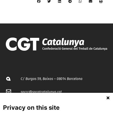
C/ Burgos 59, Baixos – 08014 Barcelona
spccc@
spcgtcatalunya.cat
935 120 481
Privacy on this site