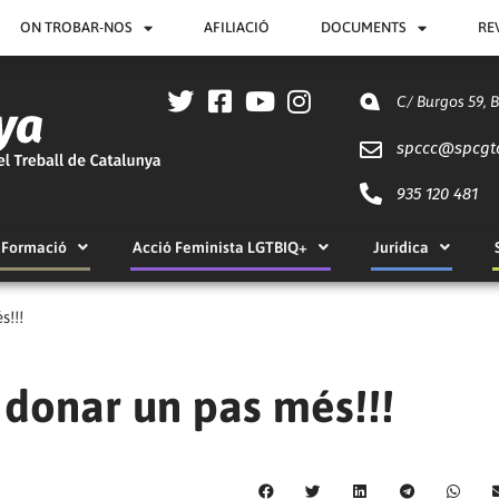
ON TROBAR-NOS
AFILIACIÓ
DOCUMENTS
RE
C/ Burgos 59, 
spccc@
spcgt
935 120 481
Formació
Acció Feminista LGTBIQ+
Jurídica
s!!!
 donar un pas més!!!