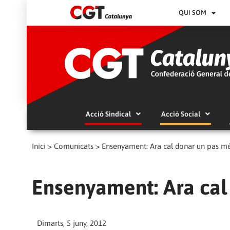
QUI SOM
Acció Sindical
Acció Social
Inici
>
Comunicats
>
Ensenyament: Ara cal donar un pas mé
Ensenyament: Ara cal
Dimarts, 5 juny, 2012