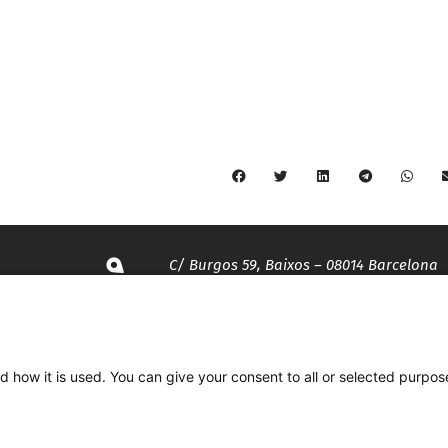
C/ Burgos 59, Baixos – 08014 Barcelona
spccc@
spcgtcatalunya.cat
d how it is used. You can give your consent to all or selected purpos
935 120 481