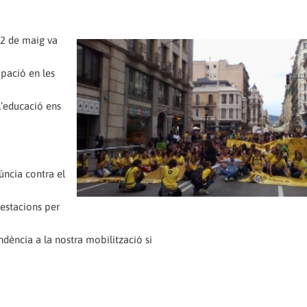
22 de maig va
ipació en les
l’educació ens
úncia contra el
festacions per
ndència a la nostra mobilització si