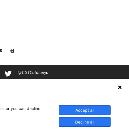
@CGTCatalunya
cgtcatalunya
CGTCatalunya
cgtcatalunya
es, or you can decline
Accept all
Decline all