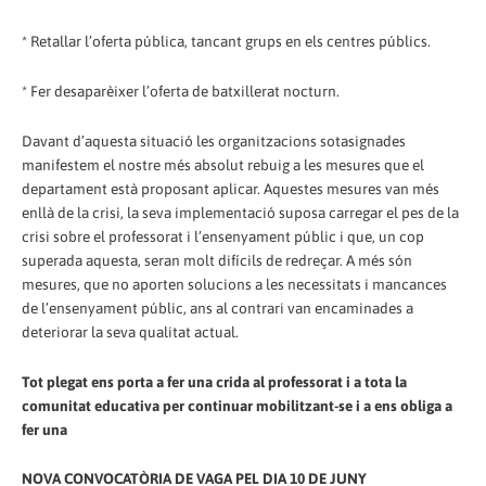
* Retallar l’oferta pública, tancant grups en els centres públics.
* Fer desaparèixer l’oferta de batxillerat nocturn.
Davant d’aquesta situació les organitzacions sotasignades
manifestem el nostre més absolut rebuig a les mesures que el
departament està proposant aplicar. Aquestes mesures van més
enllà de la crisi, la seva implementació suposa carregar el pes de la
crisi sobre el professorat i l’ensenyament públic i que, un cop
superada aquesta, seran molt difícils de redreçar. A més són
mesures, que no aporten solucions a les necessitats i mancances
de l’ensenyament públic, ans al contrari van encaminades a
deteriorar la seva qualitat actual.
Tot plegat ens porta a fer una crida al professorat i a tota la
comunitat educativa per continuar mobilitzant-se i a ens obliga a
fer una
NOVA CONVOCATÒRIA DE VAGA PEL DIA 10 DE JUNY