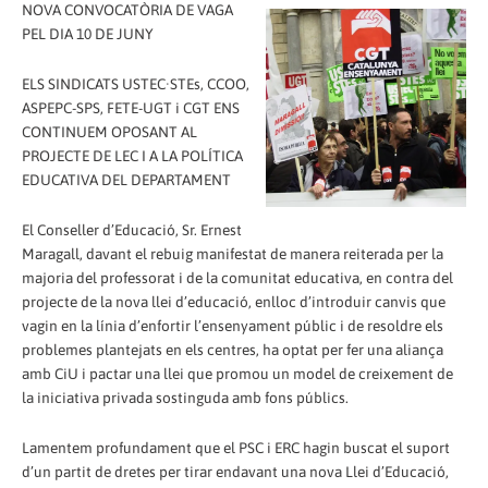
NOVA CONVOCATÒRIA DE VAGA
PEL DIA 10 DE JUNY
ELS SINDICATS USTEC·STEs, CCOO,
ASPEPC-SPS, FETE-UGT i CGT ENS
CONTINUEM OPOSANT AL
PROJECTE DE LEC I A LA POLÍTICA
EDUCATIVA DEL DEPARTAMENT
El Conseller d’Educació, Sr. Ernest
Maragall, davant el rebuig manifestat de manera reiterada per la
majoria del professorat i de la comunitat educativa, en contra del
projecte de la nova llei d’educació, enlloc d’introduir canvis que
vagin en la línia d’enfortir l’ensenyament públic i de resoldre els
problemes plantejats en els centres, ha optat per fer una aliança
amb CiU i pactar una llei que promou un model de creixement de
la iniciativa privada sostinguda amb fons públics.
Lamentem profundament que el PSC i ERC hagin buscat el suport
d’un partit de dretes per tirar endavant una nova Llei d’Educació,