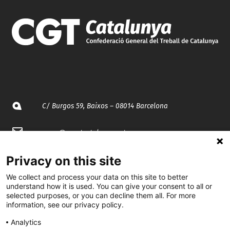
C/ Burgos 59, Baixos – 08014 Barcelona
spccc@
spcgtcatalunya.cat
935 120 481
Privacy on this site
We collect and process your data on this site to better
understand how it is used. You can give your consent to all or
@CGTCatalunya
selected purposes, or you can decline them all. For more
information, see our privacy policy.
cgtcatalunya
Analytics
CGTCatalunya