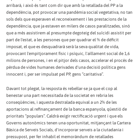
arribarà, i això és tant com dir que amb la retallada del PP a la
dependència, pot provocar una pandèmia social vegetativa, no tan
sols dels que esperaven el reconeixement i les prestacions de la
dependència, que ja estaven en milers de casos paralitzades, sinó
que a més assistirem al presumpte degoteig del suïcidi assistit per
part de l'estat, a les persones que per quadrar el % de dèficit
imposat, el que es desquadrarà serà la seva qualitat de vida,
provocant l'empitjorament físic i psíquic, l'aïllament social de 1,6
milions de persones, i en el pitjor dels casos, accelerar el procés de
pèrdua de vides humanes derivades d'una decisió política gens
innocent i, per ser impulsat pel PP, gens “caritativa”.
Davant tot plegat, la resposta és rebel·lar-se ja que el cop al
benestar una part necessitada de la societat en rebria les
conseqüències, i aquesta destralada equival a un 2% de les
aportacions al refinançament de la banca espanyola, qüestió de
prioritats “populars”. Caldrà exigir rectificació urgent i que els
Governs autonòmics tenen una oportunitat, mitjançant la Cartera
Bàsica de Serveis Socials, d'incorporar serveis a la ciutadania i
pressupost, per fer inhabil el memoràndum de retallades