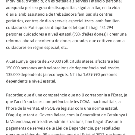
Individual d'Atenció) on es detalla els serveis i atenció personal
adequada pel seu grau de discapacitat, sigui a la llar, en la vida
diària, amb assistència de treballadora familiar, als centres
geriàtrics, centres de dia o serveis especialitzats, amb familiar-
cuidador/a. Pot suposar dilapidar el fet que hi hagi 431.294
persones cuidadores a nivell estatal (93% d'elles dones) i crear una
reforma laboral encoberta de dones aturades que cotitzen com a
cuidadores en règim especial, etc.
A Catalunya, que té de 270.000 sol·licituds ateses, afectarà a les
150.000 persones amb valoracions de dependència realitzades,
135.000 dependents ja reconeguts. N´hi ha 1.639.990 persones
dependents a nivell estatal.
Recordar, que d'una competència que no li corresponia a l'Estat, ja
que l'acció social es competència de les CCAA i nacionalitats, a
l'hora de la veritat, el PSOE va legislar com una norma estatal.
D'aquí que tant el Govern Balear, com la Generalitat de Catalunya i
la Valenciana, entre altres administracions, han hagut d'assumir
pagaments de serveis de la Llei de Dependència, per retallades
pressupostàries del PP a aportacions de l'Estat el 2012, per import