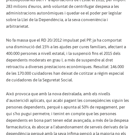
283 milions d'euros, amb voluntat de centrifugar despesa a les
administracions autonòmiques i quedar-se el poder per legislar
sobre la Llei de la Dependència, a la seva conveniència i
arbitrarietat.
No fa massa que el RD 20/2012 impulsat pel PP, ja ha comportat
una disminució del 15% a les ajudes per cures familiars, afectant a
400.000 persones a nivell estatal, i la suspensió fins el 2015 dels
dependents moderats en grau I, a més de suspendre al dret
retroactiu a diverses prestacions econòmiques. Resultat: 146.000
de les 170.000 cuidadores han deixat de cotitzar a règim especial
de cuidadores de la Seguretat Social.
Això provoca que amb la nova destralada, amb els nivells
d'austericidi aplicats, qui acabi pagant les conseqüències siguin les
persones dependents, perquè s apunta al 50% de repagament, per
qui s´ho pugui permetre, i tenint en compte que les persones
dependents en bona part tenen edat avançada, a més de la despesa
farmacèutica, és abocar a l'abandonament de serveis derivats de la
dependència perquè amb la seva ínfima pensió a la majoria no els