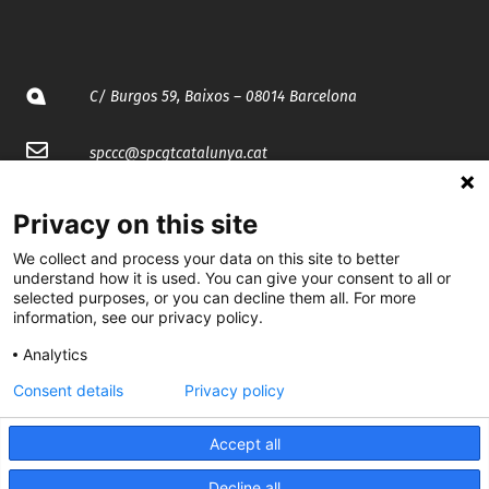
C/ Burgos 59, Baixos – 08014 Barcelona
spccc@
spcgtcatalunya.cat
935 120 481
Privacy on this site
We collect and process your data on this site to better
@CGTCatalunya
understand how it is used. You can give your consent to all or
selected purposes, or you can decline them all. For more
cgtcatalunya
information, see our privacy policy.
Analytics
CGTCatalunya
Consent details
Privacy policy
cgtcatalunya
Accept all
Decline all