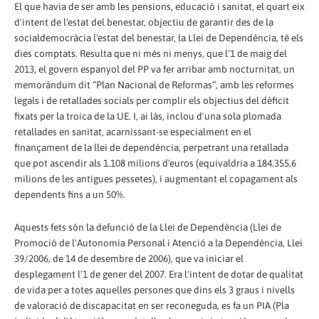
El que havia de ser amb les pensions, educació i sanitat, el quart eix
d'intent de l'estat del benestar, objectiu de garantir des de la
socialdemocràcia l'estat del benestar, la Llei de Dependència, té els
dies comptats. Resulta que ni més ni menys, que l'1 de maig del
2013, el govern espanyol del PP va fer arribar amb nocturnitat, un
memoràndum dit “Plan Nacional de Reformas“, amb les reformes
legals i de retallades socials per complir els objectius del dèficit
fixats per la troica de la UE. I, ai làs, inclou d'una sola plomada
retallades en sanitat, acarnissant-se especialment en el
finançament de la llei de dependència, perpetrant una retallada
que pot ascendir als 1.108 milions d'euros (equivaldria a 184.355,6
milions de les antigues pessetes), i augmentant el copagament als
dependents fins a un 50%.
Aquests fets són la defunció de la Llei de Dependència (Llei de
Promoció de l'Autonomia Personal i Atenció a la Dependència, Llei
39/2006, de 14 de desembre de 2006), que va iniciar el
desplegament l'1 de gener del 2007. Era l'intent de dotar de qualitat
de vida per a totes aquelles persones que dins els 3 graus i nivells
de valoració de discapacitat en ser reconeguda, es fa un PIA (Pla