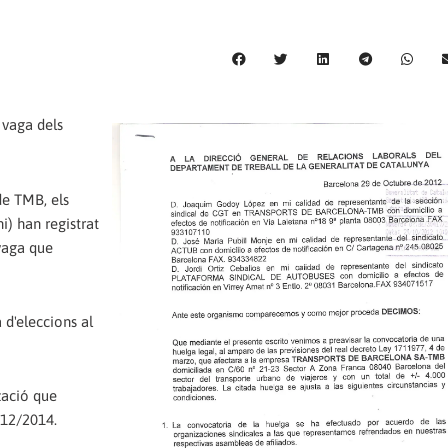
 vaga dels
de TMB, els
) han registrat
vaga que
d'eleccions al
zació que
012/2014.