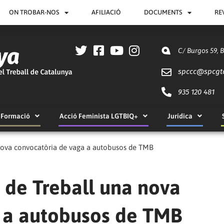
ON TROBAR-NOS
AFILIACIÓ
DOCUMENTS
RE
C/ Burgos 59, 
spccc@
spcgt
935 120 481
Formació
Acció Feminista LGTBIQ+
Jurídica
 nova convocatòria de vaga a autobusos de TMB
 de Treball una nova
 a autobusos de TMB