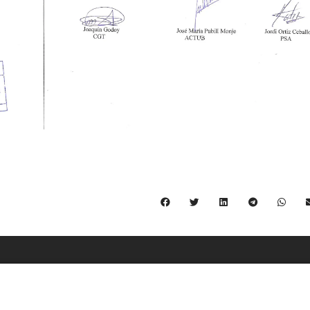
C/ Burgos 59, Baixos – 08014 Barcelona