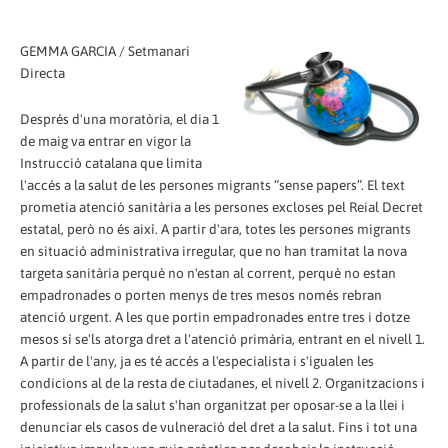
GEMMA GARCIA / Setmanari
Directa
Després d'una moratòria, el dia 1
de maig va entrar en vigor la
Instrucció catalana que limita
l'accés a la salut de les persones migrants “sense papers”. El text
prometia atenció sanitària a les persones excloses pel Reial Decret
estatal, però no és així. A partir d'ara, totes les persones migrants
en situació administrativa irregular, que no han tramitat la nova
targeta sanitària perquè no n'estan al corrent, perquè no estan
empadronades o porten menys de tres mesos només rebran
atenció urgent. A les que portin empadronades entre tres i dotze
mesos sí se'ls atorga dret a l'atenció primària, entrant en el nivell 1.
A partir de l'any, ja es té accés a l'especialista i s'igualen les
condicions al de la resta de ciutadanes, el nivell 2. Organitzacions i
professionals de la salut s'han organitzat per oposar-se a la llei i
denunciar els casos de vulneració del dret a la salut. Fins i tot una