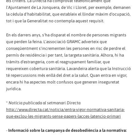
els criteris. La Directa ha comprovat telefònicament que
l'Ajuntament de La Jonquera, de Vic i Lloret, per exemple, demanen
la cèdula d'habitabilitat, que estableix el llindar màxim d'ocupació,
tot i que la Generalitat no contempla aquest requisit.
En els darrers anys, s'ha disparat el nombre de persones migrants
que perden la feina. L'associació GRAMC adverteix que
conseqüentment s'incrementen les persones en risc de perdre el
permís de residència i per tant, la targeta sanitària. Alhora, hi ha
tràmits d'estrangeria, com el reagrupament familiar, que
requereixen cobertura sanitària. Lavandeira alerta que la Instrucció
té repercussions més enllà del dret a la salut. Quan entra en vigor,
encara hi ha aspectes molt confusos que generen inseguretat
jurídica.
*
Notícia publicada al setmanari Directa
http://www.directa.cat/noticia/entra-vigor-normativa-sanitaria-
que-exclou-les-migrants-sense-papers-lacces-latencio-primari
-
Informació sobre la campanya de desobediència a la normativa: