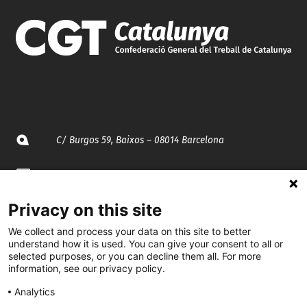
C/ Burgos 59, Baixos – 08014 Barcelona
spccc@
spcgtcatalunya.cat
Privacy on this site
935 120 481
We collect and process your data on this site to better
understand how it is used. You can give your consent to all or
@CGTCatalunya
selected purposes, or you can decline them all. For more
information, see our privacy policy.
cgtcatalunya
Analytics
CGTCatalunya