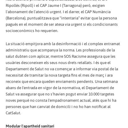
Ripollès (Ripoll) i el CAP Jaume I (Tarragona) però, exigien
l'abonament de l'atenció urgent. I el darrer, el CAP Numància
(Barcelona), puntualitzava que “intentaria” evitar que la persona
pagués en el moment de ser atesa via urgent si els condicionants
socioeconòmics ho requerien.
La situació empitjora amb la desinformació i el complex entramat
administratiu que acompanya la norma. Les professionals de la
salut dubten com aplicar, mentre SOS Racisme assegura que les
usuàries desconeixen els seus nous drets retallats. I és que el
Departament de Salut no va començar a informar via postal de la
necessitat de tramitar la nova targeta fins el mes de març i ara
reconeix que encara queden enviaments pendents. Una setmana
abans de l'entrada en vigor de la normativa, el Departament de
Salut va assegurar que no s'havien pogut enviar 10.000 targetes
noves perquè no consta l'empadronament actual, atès que hi ha
persones que han canviat de domicili i no ho han notificat al
CatSalut.
Modular l'apartheid sanitari