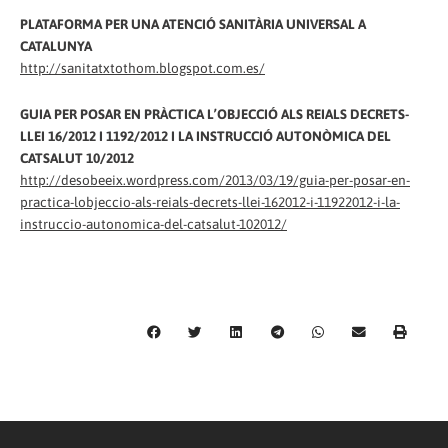
PLATAFORMA PER UNA ATENCIÓ SANITÀRIA UNIVERSAL A
CATALUNYA
http://sanitatxtothom.blogspot.com.es/
GUIA PER POSAR EN PRÀCTICA L’OBJECCIÓ ALS REIALS DECRETS-
LLEI 16/2012 I 1192/2012 I LA INSTRUCCIÓ AUTONÒMICA DEL
CATSALUT 10/2012
http://desobeeix.wordpress.com/2013/03/19/guia-per-posar-en-
practica-lobjeccio-als-reials-decrets-llei-162012-i-11922012-i-la-
instruccio-autonomica-del-catsalut-102012/