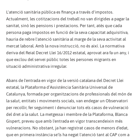
L'atenció sanitària pública es finança a través d'impostos.
Actualment, les cotitzacions del treball no van dirigides a pagar la
sanitat, sinó les pensions i prestacions. Per tant, atès que cada
persona paga impostos en funció de la seva capacitat adquisitiva,
hauria de rebre l'atenció sanitària al marge de la seva activitat al
mercat laboral. Amb la nova instrucció, no és així. La normativa
deriva del Reial Decret Llei 16/2012 estatal, aprovat ara fa un any, i
que exclou del servei públic totes les persones migrants en
situació administrativa irregular.
Abans de l'entrada en vigor de la versió catalana del Decret Llei
estatal, la Plataforma d’Assistència Sanitària Universal de
Catalunya, formada per organitzacions de professionals del món de
la salut, entitats i moviments socials, van endegar un Observatori
per recollir, fer seguiment i denunciar tots els casos de vulneració
del dret a la salut. La metgessa i membre de la Plataforma, Blanca
Gispert, preveu que amb l'entrada en vigor transcendeixin més
vulneracions. No obstant, ja han registrat casos de menors d'edat,
que en primera instància se'ls ha negat l'atenció tant al CAP com a