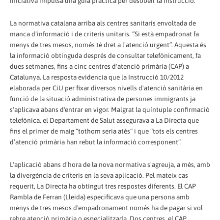
iniciativa impulsa una guia pràctica per desobeir la instrucció.
La normativa catalana arriba als centres sanitaris envoltada de
manca d'informació i de criteris unitaris. “Si està empadronat fa
menys de tres mesos, només té dret a l'atenció urgent”. Aquesta és
la informació obtinguda després de consultar telefònicament, fa
dues setmanes, fins a cinc centres d'atenció primària (CAP) a
Catalunya. La resposta evidencia que la Instrucció 10/2012
elaborada per CiU per fixar diversos nivells d'atenció sanitària en
funció de la situació administrativa de persones immigrants ja
s'aplicava abans d'entrar en vigor. Malgrat la quíntuple confirmació
telefònica, el Departament de Salut assegurava a La Directa que
fins el primer de maig “tothom seria atès” i que “tots els centres
d’atenció primària han rebut la informació corresponent”.
L'aplicació abans d'hora de la nova normativa s'agreuja, a més, amb
la divergència de criteris en la seva aplicació. Pel mateix cas
requerit, La Directa ha obtingut tres respostes diferents. El CAP
Rambla de Ferran (Lleida) especificava que una persona amb
menys de tres mesos d'empadronament només ha de pagar si vol
rebre atenció primària o especialitzada. Dos centres, el CAP