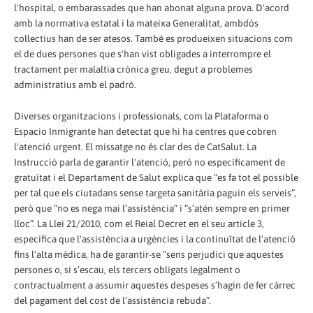
l'hospital, o embarassades que han abonat alguna prova. D'acord
amb la normativa estatal i la mateixa Generalitat, ambdós
col·lectius han de ser atesos. També es produeixen situacions com
el de dues persones que s'han vist obligades a interrompre el
tractament per malaltia crònica greu, degut a problemes
administratius amb el padró.
Diverses organitzacions i professionals, com la Plataforma o
Espacio Inmigrante han detectat que hi ha centres que cobren
l'atenció urgent. El missatge no és clar des de CatSalut. La
Instrucció parla de garantir l'atenció, però no específicament de
gratuïtat i el Departament de Salut explica que “es fa tot el possible
per tal que els ciutadans sense targeta sanitària paguin els serveis”,
però que “no es nega mai l’assistència” i “s’atén sempre en primer
lloc”. La Llei 21/2010, com el Reial Decret en el seu article 3,
especifica que l'assistència a urgències i la continuïtat de l'atenció
fins l'alta mèdica, ha de garantir-se “sens perjudici que aquestes
persones o, si s’escau, els tercers obligats legalment o
contractualment a assumir aquestes despeses s’hagin de fer càrrec
del pagament del cost de l’assistència rebuda”.