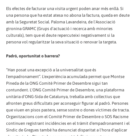
Els efectes de facturar una visita urgent poden anar més enllà. Si
una persona que ha estat atesa no abona la factura, queda en deute
amb la Seguretat Social. Paloma Lavandeira, de l'Associació
gironina GRAMC (Grups d'actuació i recerca amb minories
culturals), tem que el deute repercuteixi negativament si la
persona vol regularitzar la seva situació o renovar la targeta.
Padró, oportunitat o barrera?
“Han posat una excepció a la universalitat que és
l'empadronament”. L'experiència acumulada permet que Montse
Pineda de la ONG Comitè Primer de Desembre sigui tan
contundent. L'ONG Comitè Primer de Desembre, una plataforma
unitària d'ONG-Sida de Catalunya, treballa amb col·lectius que
afronten greus dificultats per aconseguir figurar al padró. Persones
que viuen en pisos pastera, sense sostre o dones víctimes de tracta.
Organitzacions com el Comitè Primer de Desembre o SOS Racisme
continuen registrant incidències en el tràmit d'empadronament i el
Síndic de Gregues també ha denunciat disparitat a l'hora d'aplicar