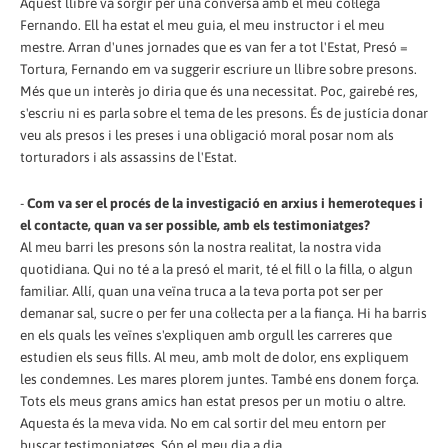
Aquest llibre va sorgir per una conversa amb el meu col·lega
Fernando. Ell ha estat el meu guia, el meu instructor i el meu
mestre. Arran d'unes jornades que es van fer a tot l'Estat, Presó =
Tortura, Fernando em va suggerir escriure un llibre sobre presons.
Més que un interès jo diria que és una necessitat. Poc, gairebé res,
s'escriu ni es parla sobre el tema de les presons. És de justícia donar
veu als presos i les preses i una obligació moral posar nom als
torturadors i als assassins de l'Estat.
-
Com va ser el procés de la investigació en arxius i hemeroteques i
el contacte, quan va ser possible, amb els testimoniatges?
Al meu barri les presons són la nostra realitat, la nostra vida
quotidiana. Qui no té a la presó el marit, té el fill o la filla, o algun
familiar. Allí, quan una veïna truca a la teva porta pot ser per
demanar sal, sucre o per fer una col·lecta per a la fiança. Hi ha barris
en els quals les veïnes s'expliquen amb orgull les carreres que
estudien els seus fills. Al meu, amb molt de dolor, ens expliquem
les condemnes. Les mares plorem juntes. També ens donem força.
Tots els meus grans amics han estat presos per un motiu o altre.
Aquesta és la meva vida. No em cal sortir del meu entorn per
buscar testimoniatges. Són el meu dia a dia.