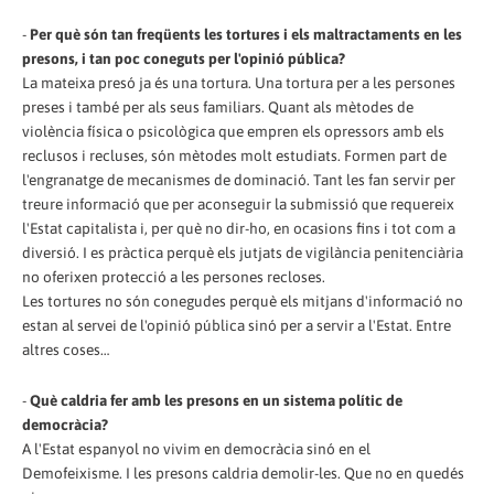
-
Per què són tan freqüents les tortures i els maltractaments en les
presons, i tan poc coneguts per l'opinió pública?
La mateixa presó ja és una tortura. Una tortura per a les persones
preses i també per als seus familiars. Quant als mètodes de
violència física o psicològica que empren els opressors amb els
reclusos i recluses, són mètodes molt estudiats. Formen part de
l'engranatge de mecanismes de dominació. Tant les fan servir per
treure informació que per aconseguir la submissió que requereix
l'Estat capitalista i, per què no dir-ho, en ocasions fins i tot com a
diversió. I es pràctica perquè els jutjats de vigilància penitenciària
no oferixen protecció a les persones recloses.
Les tortures no són conegudes perquè els mitjans d'informació no
estan al servei de l'opinió pública sinó per a servir a l'Estat. Entre
altres coses…
-
Què caldria fer amb les presons en un sistema polític de
democràcia?
A l'Estat espanyol no vivim en democràcia sinó en el
Demofeixisme. I les presons caldria demolir-les. Que no en quedés