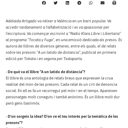
Adelaida Artigado va néixer a València en un barri popular. Va
accedir tardanament a l'alfabetització i es va apassionar per
l'escriptura. Va començar escrivint a “Radio Klara Libre i Libertaria”
al programa "Tocata y Fuga", en una emissió dedicada als presos. És
autora de llibres de diversos gèneres, entre els quals, el de relats
sobre les presons “A un latido de distancia”, publicat en primera
edició per Tokata i en segona per Txalaparta.
-
De què va el llibre “A un latido de distància”?
El llibre és una antologia de relats breus que expressen la crua
realitat del món de les presons. Cada relat és un crit de denúncia
social. En ell es fa un recorregut pel món i en el temps. Apareixen
personatges molt coneguts i també anònims. És un llibre molt dur
però gens llastimós.
-
D'on sorgeix la idea? D'on ve el teu interès per la temàtica de les
presons”?