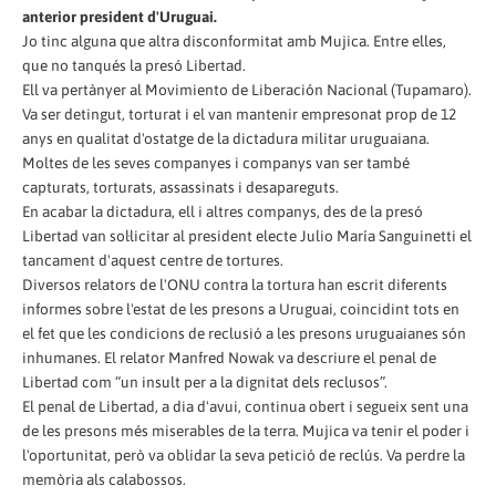
anterior president d'Uruguai.
Jo tinc alguna que altra disconformitat amb Mujica. Entre elles,
que no tanqués la presó Libertad.
Ell va pertànyer al Movimiento de Liberación Nacional (Tupamaro).
Va ser detingut, torturat i el van mantenir empresonat prop de 12
anys en qualitat d'ostatge de la dictadura militar uruguaiana.
Moltes de les seves companyes i companys van ser també
capturats, torturats, assassinats i desapareguts.
En acabar la dictadura, ell i altres companys, des de la presó
Libertad van sol·licitar al president electe Julio María Sanguinetti el
tancament d'aquest centre de tortures.
Diversos relators de l'ONU contra la tortura han escrit diferents
informes sobre l'estat de les presons a Uruguai, coincidint tots en
el fet que les condicions de reclusió a les presons uruguaianes són
inhumanes. El relator Manfred Nowak va descriure el penal de
Libertad com “un insult per a la dignitat dels reclusos”.
El penal de Libertad, a dia d'avui, continua obert i segueix sent una
de les presons més miserables de la terra. Mujica va tenir el poder i
l'oportunitat, però va oblidar la seva petició de reclús. Va perdre la
memòria als calabossos.