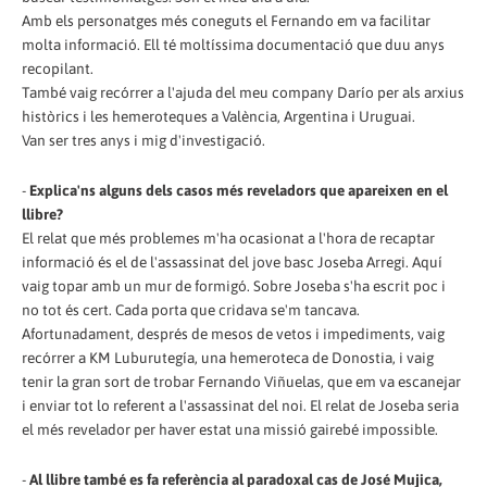
Amb els personatges més coneguts el Fernando em va facilitar
molta informació. Ell té moltíssima documentació que duu anys
recopilant.
També vaig recórrer a l'ajuda del meu company Darío per als arxius
històrics i les hemeroteques a València, Argentina i Uruguai.
Van ser tres anys i mig d'investigació.
-
Explica'ns alguns dels casos més reveladors que apareixen en el
llibre?
El relat que més problemes m'ha ocasionat a l'hora de recaptar
informació és el de l'assassinat del jove basc Joseba Arregi. Aquí
vaig topar amb un mur de formigó. Sobre Joseba s'ha escrit poc i
no tot és cert. Cada porta que cridava se'm tancava.
Afortunadament, després de mesos de vetos i impediments, vaig
recórrer a KM Luburutegía, una hemeroteca de Donostia, i vaig
tenir la gran sort de trobar Fernando Viñuelas, que em va escanejar
i enviar tot lo referent a l'assassinat del noi. El relat de Joseba seria
el més revelador per haver estat una missió gairebé impossible.
-
Al llibre també es fa referència al paradoxal cas de José Mujica,