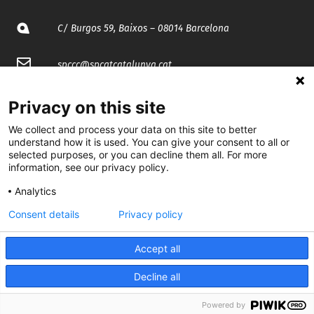
C/ Burgos 59, Baixos – 08014 Barcelona
spccc@
spcgtcatalunya.cat
935 120 481
Privacy on this site
We collect and process your data on this site to better
@CGTCatalunya
understand how it is used. You can give your consent to all or
selected purposes, or you can decline them all. For more
information, see our privacy policy.
cgtcatalunya
Analytics
CGTCatalunya
Consent details
Privacy policy
cgtcatalunya
Accept all
Decline all
Desenvolupat per
Powered by